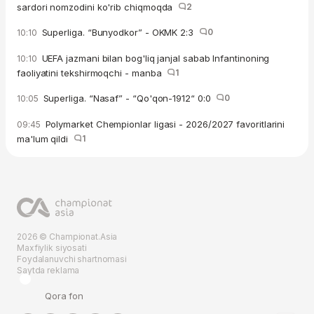
sardori nomzodini ko'rib chiqmoqda
2
Superliga. “Bunyodkor” - OKMK 2:3
0
10:10
UEFA jazmani bilan bog'liq janjal sabab Infantinoning
10:10
faoliyatini tekshirmoqchi - manba
1
Superliga. “Nasaf” - “Qo'qon-1912“ 0:0
0
10:05
Polymarket Chempionlar ligasi - 2026/2027 favoritlarini
09:45
ma'lum qildi
1
2026 © Championat.Asia
Maxfiylik siyosati
Foydalanuvchi shartnomasi
Saytda reklama
Qora fon