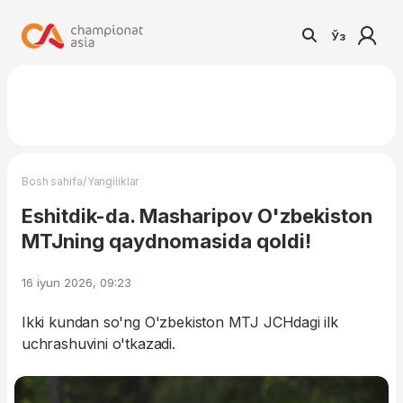
Ўз
/
Bosh sahifa
Yangiliklar
Eshitdik-da. Masharipov O'zbekiston
MTJning qaydnomasida qoldi!
16 iyun 2026, 09:23
Ikki kundan so'ng O'zbekiston MTJ JCHdagi ilk
uchrashuvini o'tkazadi.