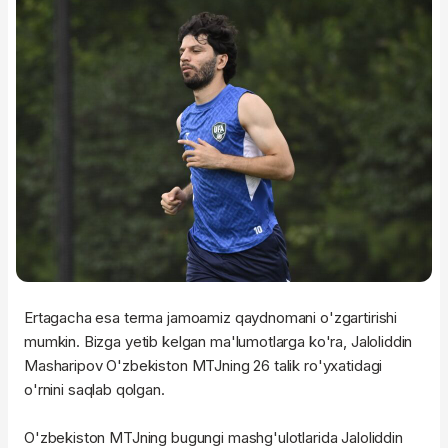
Ertagacha esa terma jamoamiz qaydnomani o'zgartirishi
mumkin. Bizga yetib kelgan ma'lumotlarga ko'ra, Jaloliddin
Masharipov O'zbekiston MTJning 26 talik ro'yxatidagi
o'rnini saqlab qolgan.
O'zbekiston MTJning bugungi mashg'ulotlarida Jaloliddin