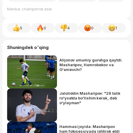
Manba: championat.asia
5
0
4
0
1
Shuningdek o'qing
Alijonov umumiy guruhga qaytdi.
Masharipov, Hamrobekov va
G'anievchi?
Jaloliddin Masharipov: "26 talik
ro'yxatda bo'lishim kerak, deb
o'ylayman"
Hammasi joyida: Masharipov
ham fotosessiyada ishtirok etdi