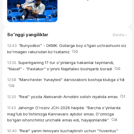
So'nggi yangiliklar
Barcha ›
“Bunyodkor” - OKMK. Gollarga boy o'tgan uchrashuvni siz
13:43
ko'rmagan rakursdan ko'rsatamiz
0
Superliganing 17-tur o'yinlariga hakamlar tayinlandi,
13:25
"Nasaf" - "Paxtakor" o'yinini Najafaliev boshqarib boradi
0
"Manchester Yunayted" darvozaboni boshqa klubga o'tdi
12:58
0
"Real" yozda Aleksandr-Arnoldni sotish niyatida emas
1
12:20
Jahongir O'rozov JCH-2026 haqida: “Barcha o'yinlarda
11:43
mag'lub bo'lishimizga Kannavaro aybdor emas. O'zimizga
bo'lgan ishonchimiz unchalik emas edi, hayajonlandik”
6
"Real" yarim himoyani kuchaytirish uchun "Yuventus"
10:40