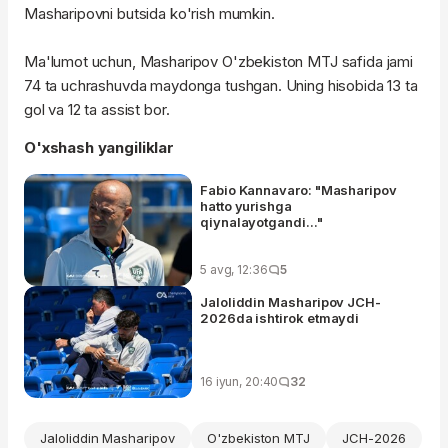
Masharipovni butsida ko'rish mumkin.
Ma'lumot uchun, Masharipov O'zbekiston MTJ safida jami
74 ta uchrashuvda maydonga tushgan. Uning hisobida 13 ta
gol va 12 ta assist bor.
O'xshash yangiliklar
Fabio Kannavaro: "Masharipov
hatto yurishga
qiynalayotgandi..."
5 avg, 12:36
5
Jaloliddin Masharipov JCH-
2026da ishtirok etmaydi
16 iyun, 20:40
32
Jaloliddin Masharipov
O'zbekiston MTJ
JCH-2026