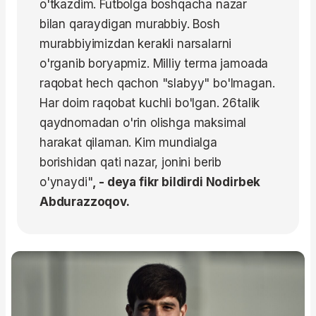
o'tkazdim. Futbolga boshqacha nazar
bilan qaraydigan murabbiy. Bosh
murabbiyimizdan kerakli narsalarni
o'rganib boryapmiz. Milliy terma jamoada
raqobat hech qachon "slabyy" bo'lmagan.
Har doim raqobat kuchli bo'lgan. 26talik
qaydnomadan o'rin olishga maksimal
harakat qilaman. Kim mundialga
borishidan qati nazar, jonini berib
o'ynaydi"
, - deya fikr bildirdi Nodirbek
Abdurazzoqov.