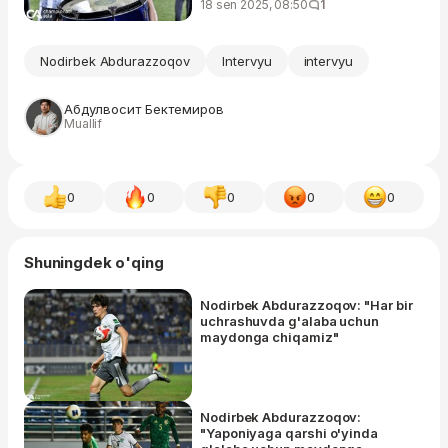
18 sen 2025, 08:50
1
Nodirbek Abdurazzoqov
Intervyu
intervyu
Абдулвосит Бектемиров
Muallif
0
0
0
0
0
Shuningdek o'qing
Nodirbek Abdurazzoqov: "Har bir
uchrashuvda g'alaba uchun
maydonga chiqamiz"
Nodirbek Abdurazzoqov:
"Yaponiyaga qarshi o'yinda