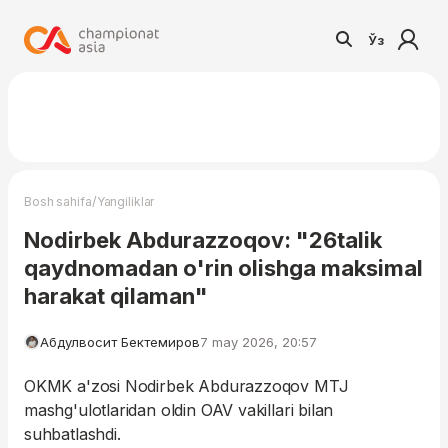
Ўз
/
Bosh sahifa
Yangiliklar
Nodirbek Abdurazzoqov: "26talik
qaydnomadan o'rin olishga maksimal
harakat qilaman"
Абдулвосит Бектемиров
7 may 2026, 20:57
OKMK a'zosi Nodirbek Abdurazzoqov MTJ
mashg'ulotlaridan oldin OAV vakillari bilan
suhbatlashdi.