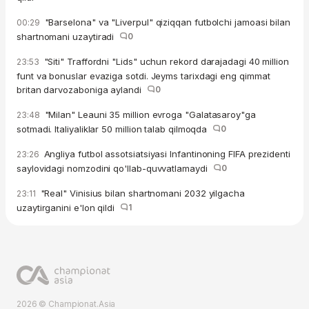
"Barselona" va "Liverpul" qiziqqan futbolchi jamoasi bilan
00:29
shartnomani uzaytiradi
0
"Siti" Traffordni "Lids" uchun rekord darajadagi 40 million
23:53
funt va bonuslar evaziga sotdi. Jeyms tarixdagi eng qimmat
britan darvozaboniga aylandi
0
"Milan" Leauni 35 million evroga "Galatasaroy"ga
23:48
sotmadi. Italiyaliklar 50 million talab qilmoqda
0
Angliya futbol assotsiatsiyasi Infantinoning FIFA prezidenti
23:26
saylovidagi nomzodini qo'llab-quvvatlamaydi
0
"Real" Vinisius bilan shartnomani 2032 yilgacha
23:11
uzaytirganini e'lon qildi
1
2026 © Championat.Asia