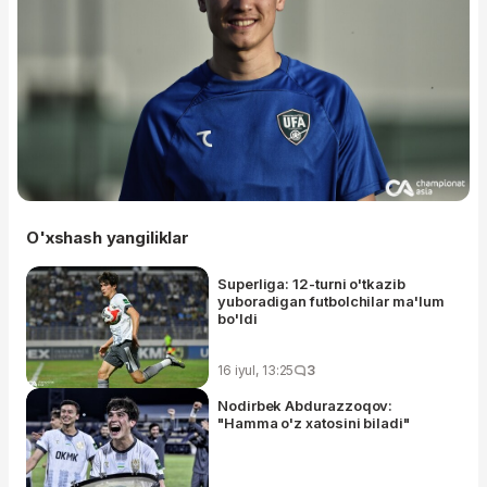
O'xshash yangiliklar
Superliga: 12-turni o'tkazib
yuboradigan futbolchilar ma'lum
bo'ldi
16 iyul, 13:25
3
Nodirbek Abdurazzoqov:
"Hamma o'z xatosini biladi"