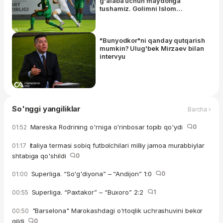
g'alaba uchun maydonga
tushamiz. Golimni Islom
To'xtaxo'jaevga bag'ishlayman"
"Bunyodkor"ni qanday qutqarish
mumkin? Ulug'bek Mirzaev bilan
intervyu
So'nggi yangiliklar
Barcha ›
Mareska Rodrining o'rniga o'rinbosar topib qo'ydi
0
01:52
Italiya termasi sobiq futbolchilari milliy jamoa murabbiylar
01:17
shtabiga qo'shildi
0
Superliga. “So'g'diyona” – “Andijon” 1:0
0
01:00
Superliga. “Paxtakor” – “Buxoro” 2:2
1
00:55
"Barselona" Marokashdagi o'rtoqlik uchrashuvini bekor
00:50
qildi
0