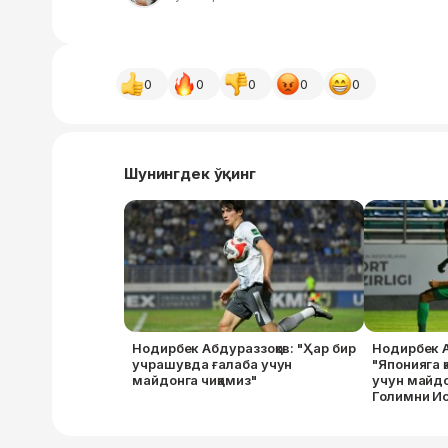
0
0
0
0
0
Шунингдек ўқинг
Нодирбек Абдураззоқов: "Ҳар бир
Нодирбек А
учрашувда ғалаба учун
"Японияга 
майдонга чиқамиз"
учун майд
Голимни И
бағишлайм