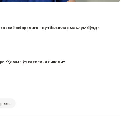
 ўтказиб юборадиган футболчилар маълум бўлди
в: "Ҳамма ўз хатосини билади"
ервью