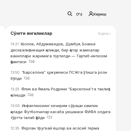
O'z
Кириш
Сўнгги янгиликлар
Барча ›
Козлов, Абдумажидов, Думбуя, Боакье
14:21
дисквалификация қилинди, бир қатор жамоалар
вакиллари жаримага тортилди — Тартиб-интизом
қўмитаси
0
“Барселона” ҳужумчиси ПСЖга ўтишга рози
13:50
бўлди
0
Флик ва Ямаль Родрини “Барселона”га таклиф
13:25
қилишди
0
Инфантинонинг кечирим сўраши камлик
13:00
қилади: Футболчилар касаба уюшмаси ФИФА олдига
тўртта талаб қўйди
1
Форлан Уругвай ёшлар ва асосий терма
12:35