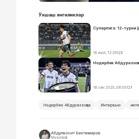
Ўхшаш янгиликлар
Суперлига: 12-турни
16 июл, 13:25
3
Нодирбек Абдураззоқо
18 сен 2025, 08:50
1
Нодирбек Абдураззоқов
Интервью
инт
Абдулвосит Бектемиров
Муаллиф