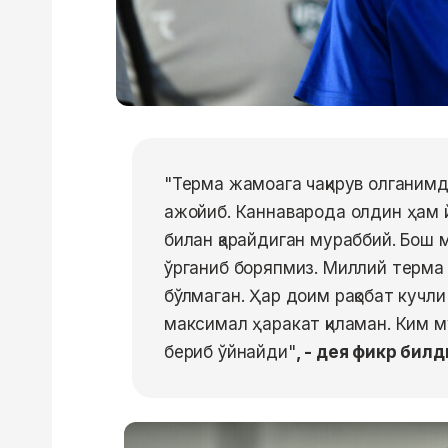
"Терма жамоага чақирув олганим
ажойиб. Каннаварода олдин ҳам й
билан қарайдиган мураббий. Бош
ўрганиб боряпмиз. Миллий терма 
бўлмаган. Ҳар доим рақобат кучли
максимал ҳаракат қиламан. Ким м
бериб ўйнайди"
, - дея фикр бил