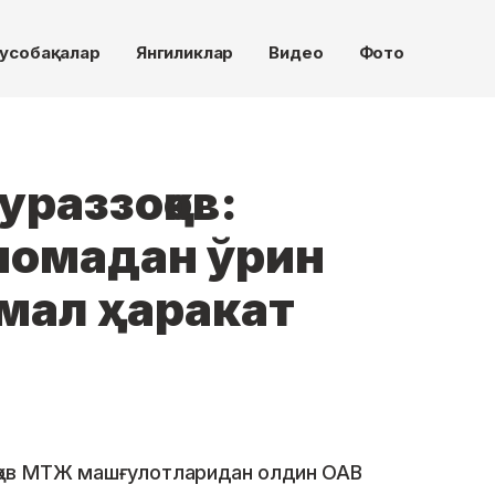
усобақалар
Янгиликлар
Видео
Фото
раззоқов:
дномадан ўрин
мал ҳаракат
қов МТЖ машғулотларидан олдин ОАВ