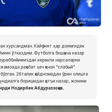
дан хурсандман. Кайфият ҳар доимгидек
иғин ўтказдим. Футболга бошқача назар
 мураббийимиздан керакли нарсаларни
жамоада рақобат ҳеч қачон "слабый"
 бўлган. 26талик қайдномадан ўрин олишга
ундиалга боришидан қатъи назар, жонини
дирди Нодирбек Абдураззоқов.