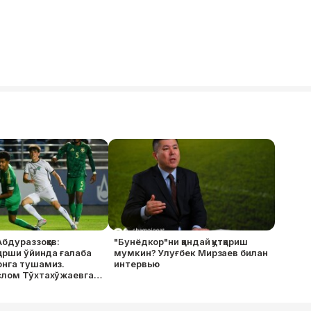
бдураззоқов:
"Бунёдкор"ни қандай қутқариш
қарши ўйинда ғалаба
мумкин? Улуғбек Мирзаев билан
онга тушамиз.
интервью
слом Тўхтахўжаевга
ан"