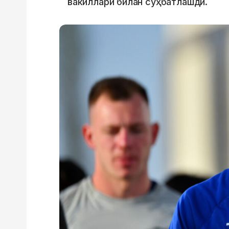
вакиллари билан суҳбатлашди.