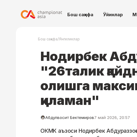
Бош саҳифа
Ўйинлар
М
/
Бош саҳифа
Янгиликлар
Нодирбек Абду
"26талик қай
олишга макси
қиламан"
Абдулвосит Бектемиров
7 май 2026, 20:57
ОКМК аъзоси Нодирбек Абдураззо