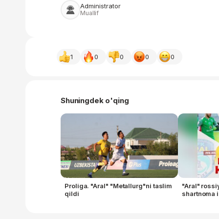
Administrator
Muallif
1
0
0
0
0
Shuningdek o'qing
Proliga. "Aral" "Metallurg"ni taslim
"Aral" rossi
qildi
shartnoma 