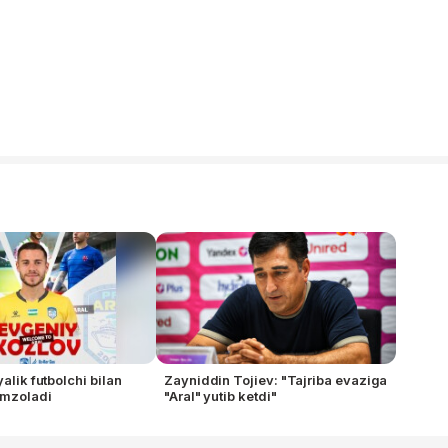
yalik futbolchi bilan
Zayniddin Tojiev: "Tajriba evaziga
imzoladi
"Aral" yutib ketdi"