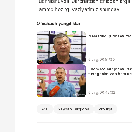
uchrashuvda. Jarohatdan chiqqanlarga 
ammo hozirgi vaziyatimiz shunday.
O'xshash yangiliklar
Nematillo Qutibaev: "M
6 avg, 00:51
0
Ilhom Mo'minjonov: "G'
tushganimizda ham uch
6 avg, 00:45
2
Aral
Yaypan Farg'ona
Pro liga