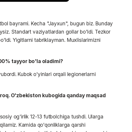
utbol bayrami. Kecha "Jayxun", bugun biz. Bunday
iz. Standart vaziyatlardan gollar bo'ldi. Tezkor
'ldi. Yigitlarni tabriklayman. Muxlislarimizni
100% tayyor bo'la oladimi?
ubordi. Kubok o'yinlari orqali legionerlarni
hliroq. O'zbekiston kubogida qanday maqsad
asosiy og'irlik 12-13 futbolchiga tushdi. Ularga
qilamiz. Kamida qo'qonliklarga qarshi