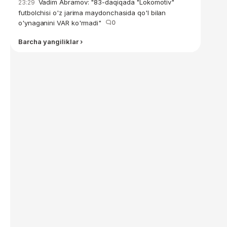
Vadim Abramov: "83-daqiqada "Lokomotiv"
23:29
futbolchisi o'z jarima maydonchasida qo'l bilan
o'ynaganini VAR ko'rmadi"
0
Barcha yangiliklar ›