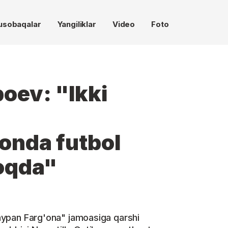
usobaqalar
Yangiliklar
Video
Foto
boev: "Ikki
onda futbol
oqda"
"Yaypan Farg'ona" jamoasiga qarshi