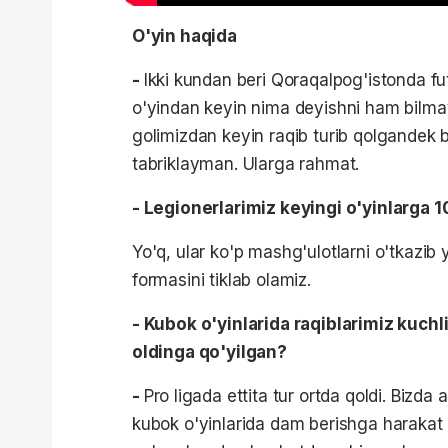
O'yin haqida
-
Ikki kundan beri Qoraqalpog'istonda f
o'yindan keyin nima deyishni ham bilmays
golimizdan keyin raqib turib qolgandek bo
tabriklayman. Ularga rahmat.
- Legionerlarimiz keyingi o'yinlarga 
Yo'q, ular ko'p mashg'ulotlarni o'tkazib y
formasini tiklab olamiz.
- Kubok o'yinlarida raqiblarimiz kuc
oldinga qo'yilgan?
-
Pro ligada ettita tur ortda qoldi. Bizda 
kubok o'yinlarida dam berishga harakat 