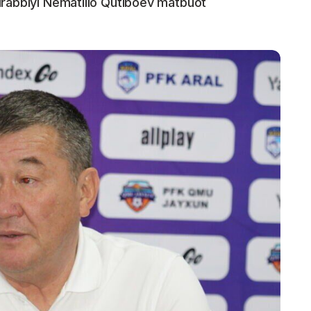
urabbiyi Nematillo Qutiboev matbuot