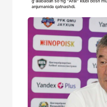
g'alabadan so'ng "Aral" klubi bosh m
anjumanida qatnashdi.