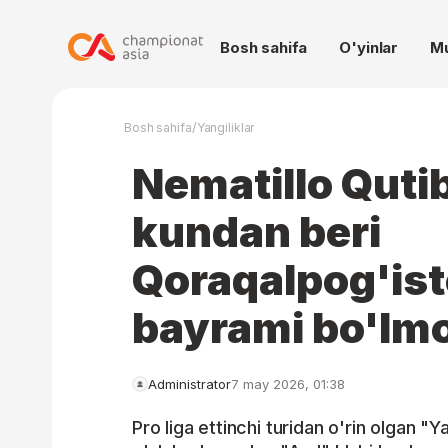
Bosh sahifa
O'yinlar
M
/
Bosh sahifa
Yangiliklar
Nematillo Quti
kundan beri
Qoraqalpog'ist
bayrami bo'lm
Administrator
7 may 2026, 01:38
Pro liga ettinchi turidan o'rin olgan 