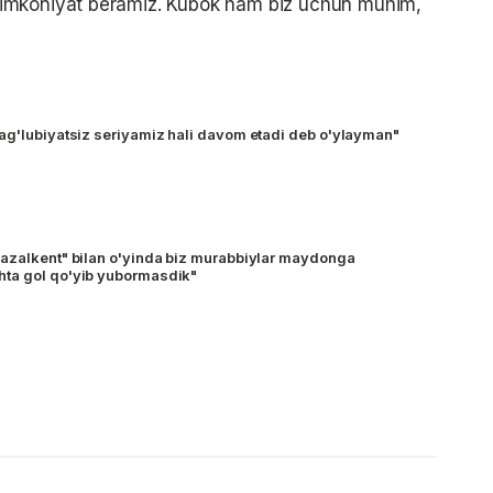
imkoniyat beramiz. Kubok ham biz uchun muhim,
ag'lubiyatsiz seriyamiz hali davom etadi deb o'ylayman"
azalkent" bilan o'yinda biz murabbiylar maydonga
ta gol qo'yib yubormasdik"