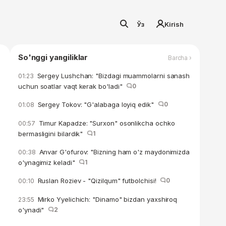
Ўз
Kirish
So'nggi yangiliklar
Barcha ›
Sergey Lushchan: "Bizdagi muammolarni sanash
01:23
uchun soatlar vaqt kerak bo'ladi"
0
Sergey Tokov: "G'alabaga loyiq edik"
0
01:08
Timur Kapadze: "Surxon" osonlikcha ochko
00:57
bermasligini bilardik"
1
Anvar G'ofurov: "Bizning ham o'z maydonimizda
00:38
o'ynagimiz keladi"
1
Ruslan Roziev - "Qizilqum" futbolchisi!
0
00:10
Mirko Yyelichich: "Dinamo" bizdan yaxshiroq
23:55
o'ynadi"
2