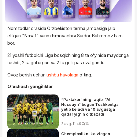
Nomzodlar orasida O'zbekiston terma jamoasiga jalb
etilgan "Nasaf" yarim himoyachisi Sardor Bahromov ham
bor.
21 yoshli futbolchi Liga bosqichining 8 ta o'yinida maydonga
tushib, 2 ta gol urgan va 2 ta golli pas uzatgandi.
Ovoz berish uchun
ushbu havolaga
o'ting.
O'xshash yangiliklar
“Paxtakor”ning raqibi “Al
Hussayn” bugun Toshkentga
yetib keladi va 10 avgustga
qadar yig'in o'tkazadi
2 avg, 11:49
14
Chempionlikni ko'zlagan