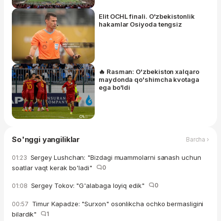
Elit OCHL finali. O'zbekistonlik
hakamlar Osiyoda tengsiz
🔥 Rasman: O'zbekiston xalqaro
maydonda qo'shimcha kvotaga
ega bo'ldi
So'nggi yangiliklar
Barcha ›
Sergey Lushchan: "Bizdagi muammolarni sanash uchun
01:23
soatlar vaqt kerak bo'ladi"
0
Sergey Tokov: "G'alabaga loyiq edik"
0
01:08
Timur Kapadze: "Surxon" osonlikcha ochko bermasligini
00:57
bilardik"
1