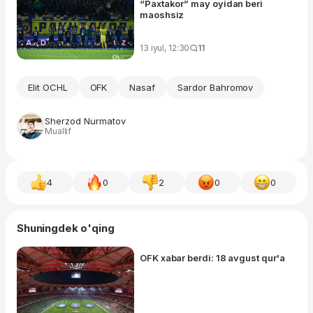
“Paxtakor” may oyidan beri
maoshsiz
13 iyul, 12:30
11
Elit OCHL
OFK
Nasaf
Sardor Bahromov
Sherzod Nurmatov
Muallif
4
0
2
0
0
Shuningdek o'qing
OFK xabar berdi: 18 avgust qur'a