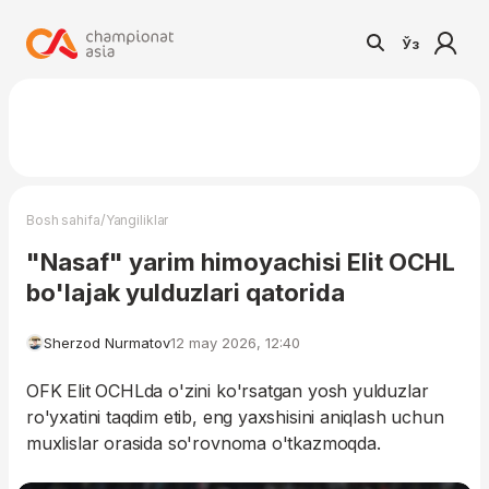
Ўз
/
Bosh sahifa
Yangiliklar
"Nasaf" yarim himoyachisi Elit OCHL
bo'lajak yulduzlari qatorida
Sherzod Nurmatov
12 may 2026, 12:40
OFK Elit OCHLda o'zini ko'rsatgan yosh yulduzlar
ro'yxatini taqdim etib, eng yaxshisini aniqlash uchun
muxlislar orasida so'rovnoma o'tkazmoqda.