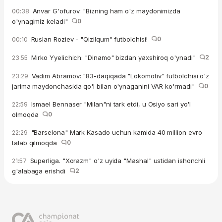
Anvar G'ofurov: "Bizning ham o'z maydonimizda
00:38
o'ynagimiz keladi"
0
Ruslan Roziev - "Qizilqum" futbolchisi!
0
00:10
Mirko Yyelichich: "Dinamo" bizdan yaxshiroq o'ynadi"
2
23:55
Vadim Abramov: "83-daqiqada "Lokomotiv" futbolchisi o'z
23:29
jarima maydonchasida qo'l bilan o'ynaganini VAR ko'rmadi"
0
Ismael Bennaser "Milan"ni tark etdi, u Osiyo sari yo'l
22:59
olmoqda
0
"Barselona" Mark Kasado uchun kamida 40 million evro
22:29
talab qilmoqda
0
Superliga. "Xorazm" o'z uyida "Mashal" ustidan ishonchli
21:57
g'alabaga erishdi
2