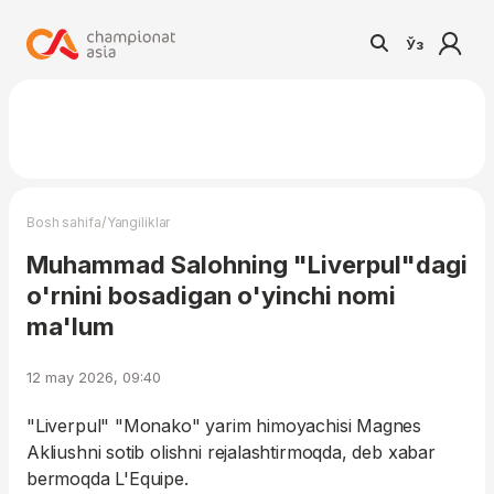
Ўз
/
Bosh sahifa
Yangiliklar
Muhammad Salohning "Liverpul"dagi
o'rnini bosadigan o'yinchi nomi
ma'lum
12 may 2026, 09:40
"Liverpul" "Monako" yarim himoyachisi Magnes
Akliushni sotib olishni rejalashtirmoqda, deb xabar
bermoqda L'Equipe.