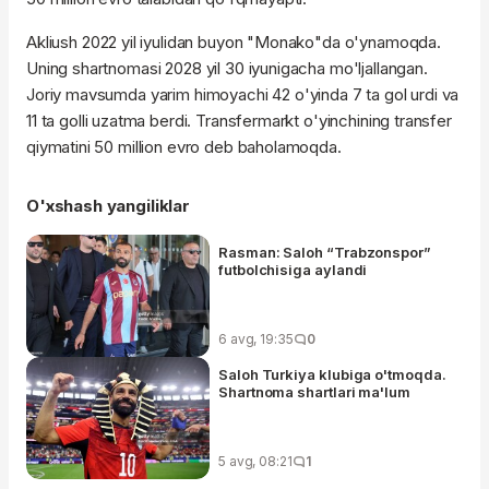
Akliush 2022 yil iyulidan buyon "Monako"da o'ynamoqda.
Uning shartnomasi 2028 yil 30 iyunigacha mo'ljallangan.
Joriy mavsumda yarim himoyachi 42 o'yinda 7 ta gol urdi va
11 ta golli uzatma berdi. Transfermarkt o'yinchining transfer
qiymatini 50 million evro deb baholamoqda.
O'xshash yangiliklar
Rasman: Saloh “Trabzonspor”
futbolchisiga aylandi
6 avg, 19:35
0
Saloh Turkiya klubiga o'tmoqda.
Shartnoma shartlari ma'lum
5 avg, 08:21
1