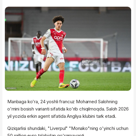
Manbaga ko'ra, 24 yoshli francuz Mohamed Salohning
o'rnini bosish varianti sifatida ko'rib chiqilmoqda. Saloh 2026
yil yozida erkin agent sifatida Angliya klubini tark etadi.
Qiziqarlisi shundaki, "Liverpul" "Monako"ning o'yinchi uchun
50 million evro talabidan qo'rqmayapti.