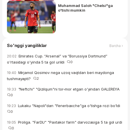
Muhammad Saloh "Chelsi"ga
o'tishi mumkin
So'nggi yangiliklar
Barcha ›
Emirates Cup. “Arsenal” va “Borussiya Dortmund”
20:02
o'rtasidagi o'yinda 5 ta gol urildi
0
Mirjamol Qosimov nega uzoq vaqtdan beri maydonga
19:40
tushmayapti?
2
"Neftchi" "Qizilqum"ni tor-mor etgan o'yindan GALEREYA
19:33
0
Lukaku "Napoli"dan "Fenerbaxche"ga o'tishga rozi bo'ldi
19:23
0
Proliga. "FarDU" "Paxtakor farm" darvozasiga 5 ta gol urdi
19:05
0