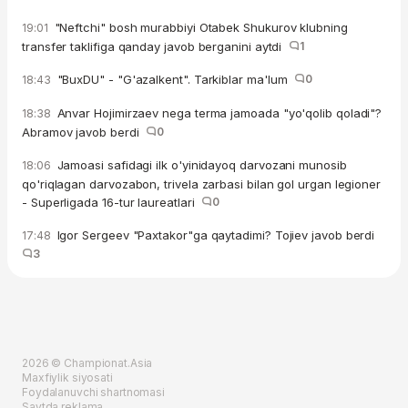
"Neftchi" bosh murabbiyi Otabek Shukurov klubning
19:01
transfer taklifiga qanday javob berganini aytdi
1
"BuxDU" - "G'azalkent". Tarkiblar ma'lum
0
18:43
Anvar Hojimirzaev nega terma jamoada "yo'qolib qoladi"?
18:38
Abramov javob berdi
0
Jamoasi safidagi ilk o'yinidayoq darvozani munosib
18:06
qo'riqlagan darvozabon, trivela zarbasi bilan gol urgan legioner
- Superligada 16-tur laureatlari
0
Igor Sergeev "Paxtakor"ga qaytadimi? Tojiev javob berdi
17:48
3
2026 © Championat.Asia
Maxfiylik siyosati
Foydalanuvchi shartnomasi
Saytda reklama