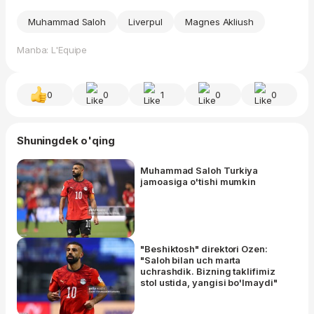
Muhammad Saloh
Liverpul
Magnes Akliush
Manba: L'Equipe
0
0
1
0
0
Shuningdek o'qing
Muhammad Saloh Turkiya
jamoasiga o'tishi mumkin
"Beshiktosh" direktori Ozen:
"Saloh bilan uch marta
uchrashdik. Bizning taklifimiz
stol ustida, yangisi bo'lmaydi"