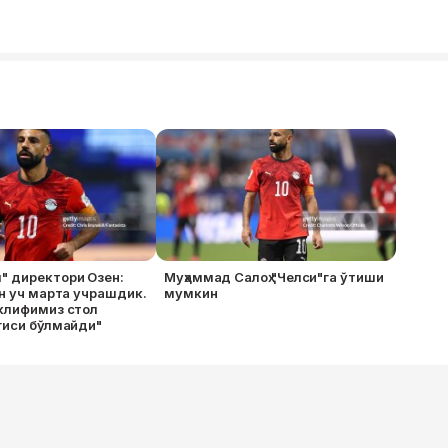
" директори Озен:
Муҳаммад Салоҳ "Челси"га ўтиши
ан уч марта учрашдик.
мумкин
клифимиз стол
гиси бўлмайди"