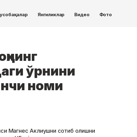
усобақалар
Янгиликлар
Видео
Фото
оҳнинг
аги ўрнини
инчи номи
иси Магнес Аклиушни сотиб олишни