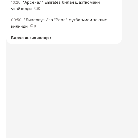
"Арсенал" Emirates билан шартномани
10:20
узайтирди
0
"Ливерпуль"га "Реал" футболчиси таклиф
09:50
қилинди
0
Барча янгиликлар ›