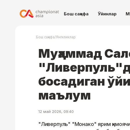
Бош саҳифа
Ўйинлар
М
/
Бош саҳифа
Янгиликлар
Муҳаммад Сал
"Ливерпуль"д
босадиган ўй
маълум
12 май 2026, 09:40
"Ливерпуль" "Монако" ярим ҳимояч