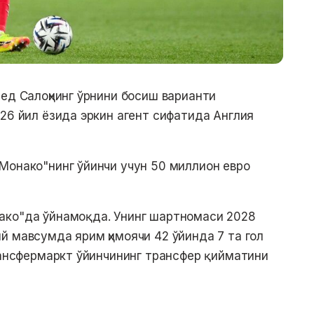
мед Салоҳнинг ўрнини босиш варианти
026 йил ёзида эркин агент сифатида Англия
Монако"нинг ўйинчи учун 50 миллион евро
ако"да ўйнамоқда. Унинг шартномаси 2028
й мавсумда ярим ҳимоячи 42 ўйинда 7 та гол
Трансфермаркт ўйинчининг трансфер қийматини