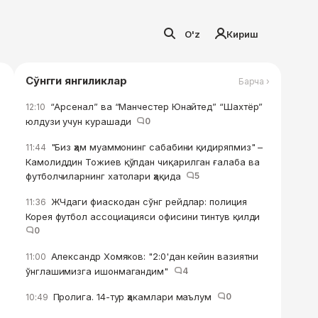
O'z
Кириш
Сўнгги янгиликлар
Барча ›
“Арсенал” ва “Манчестер Юнайтед” “Шахтёр”
12:10
юлдузи учун курашади
0
"Биз ҳам муаммонинг сабабини қидиряпмиз" –
11:44
Камолиддин Тожиев қўлдан чиқарилган ғалаба ва
футболчиларнинг хатолари ҳақида
5
ЖЧдаги фиаскодан сўнг рейдлар: полиция
11:36
Корея футбол ассоциацияси офисини тинтув қилди
0
Александр Хомяков: "2:0'дан кейин вазиятни
11:00
ўнглашимизга ишонмагандим"
4
Пролига. 14-тур ҳакамлари маълум
0
10:49