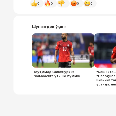
0
0
1
0
0
Шунингдек ўқинг
Муҳаммад Салоҳ Туркия
"Бешиктош
жамоасига ўтиши мумкин
"Салоҳ бил
Бизнинг та
устида, ян