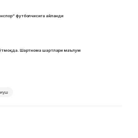
онспор” футболчисига айланди
а ўтмоқда. Шартнома шартлари маълум
лиуш