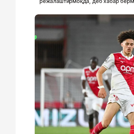
режалаштирмоқда, деб хабар бермо