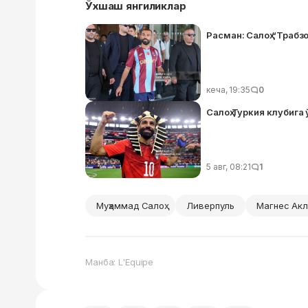
Ўхшаш янгиликлар
Расман: Салоҳ “Трабз
кеча, 19:35
0
Салоҳ Туркия клубиг
5 авг, 08:21
1
Муҳаммад Салоҳ
Ливерпуль
Магнес Ак
Манба: L'Equipe