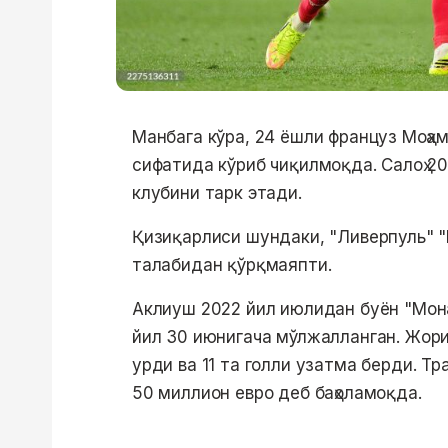
Манбага кўра, 24 ёшли француз Моҳа
сифатида кўриб чиқилмоқда. Салоҳ 2
клубини тарк этади.
Қизиқарлиси шундаки, "Ливерпуль" "
талабидан қўрқмаяпти.
Аклиуш 2022 йил июлидан буён "Мон
йил 30 июнигача мўлжалланган. Жори
урди ва 11 та голли узатма берди. 
50 миллион евро деб баҳоламоқда.