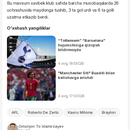
Bu mavsum xavbek klub safida barcha musobaqalarda 26
uchrashuvda maydonga tushib, 3 ta gol urdi va 6 ta golli
uzatma etkazib berdi.
O'xshash yangiliklar
“Tottenxem” “Barselona”
hujumchisiga qiziqish
bildirmoqda
4 avg, 18:55
0
"Manchester Siti" Buaddi bilan
kelishuvga erishdi
4 avg, 17:00
0
APL
Roberto De Zerbi
Kaoru Mitoma
Brayton
Omonjon To`xtamirzayev