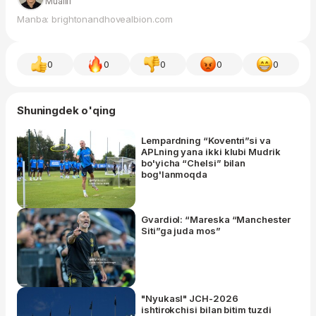
Muallif
Manba: brightonandhovealbion.com
0
0
0
0
0
Shuningdek o'qing
Lempardning “Koventri”si va
APLning yana ikki klubi Mudrik
bo'yicha “Chelsi” bilan
bog'lanmoqda
Gvardiol: “Mareska “Manchester
Siti”ga juda mos”
"Nyukasl" JCH-2026
ishtirokchisi bilan bitim tuzdi