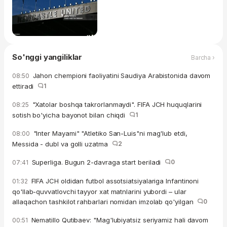
So'nggi yangiliklar
Barcha ›
Jahon chempioni faoliyatini Saudiya Arabistonida davom
08:50
ettiradi
1
"Xatolar boshqa takrorlanmaydi". FIFA JCH huquqlarini
08:25
sotish bo'yicha bayonot bilan chiqdi
1
"Inter Mayami" "Atletiko San-Luis"ni mag'lub etdi,
08:00
Messida - dubl va golli uzatma
2
Superliga. Bugun 2-davraga start beriladi
0
07:41
FIFA JCH oldidan futbol assotsiatsiyalariga Infantinoni
01:32
qo'llab-quvvatlovchi tayyor xat matnlarini yubordi – ular
allaqachon tashkilot rahbarlari nomidan imzolab qo'yilgan
0
Nematillo Qutibaev: "Mag'lubiyatsiz seriyamiz hali davom
00:51