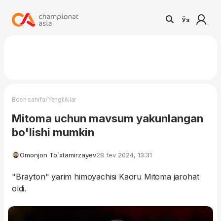
Ўз
/
Bosh sahifa
Yangiliklar
Mitoma uchun mavsum yakunlangan
bo'lishi mumkin
Omonjon To`xtamirzayev
28 fev 2024, 13:31
"Brayton" yarim himoyachisi Kaoru Mitoma jarohat
oldi.