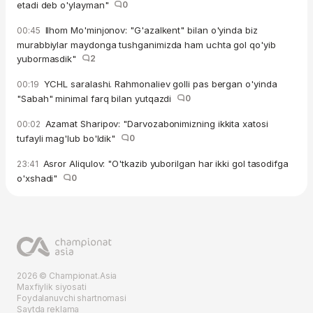
etadi deb o'ylayman"
0
Ilhom Mo'minjonov: "G'azalkent" bilan o'yinda biz
00:45
murabbiylar maydonga tushganimizda ham uchta gol qo'yib
yubormasdik"
2
YCHL saralashi. Rahmonaliev golli pas bergan o'yinda
00:19
"Sabah" minimal farq bilan yutqazdi
0
Azamat Sharipov: "Darvozabonimizning ikkita xatosi
00:02
tufayli mag'lub bo'ldik"
0
Asror Aliqulov: "O'tkazib yuborilgan har ikki gol tasodifga
23:41
o'xshadi"
0
2026 © Championat.Asia
Maxfiylik siyosati
Foydalanuvchi shartnomasi
Saytda reklama