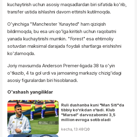
kuchaytirish uchun asosiy maqsadlardan biri sifatida ko'rib,
transfer ustida ishlashni davom ettirishi kutilmoqda.
O'yinchiga "Manchester Yunayted" ham qiziqish
bildirmoqda, bu esa uni qo'lga kiritish uchun raqobatni
yanada kuchaytirishi mumkin. "Forest" esa ehtimoliy
sotuvdan maksimal darajada foydali shartlarga erishishni
ko'zlamoqda.
Joriy mavsumda Anderson Premer-ligada 38 ta o'yin
o'tkazib, 4 ta gol urdi va jamoaning markaziy chizig'idagi
asosiy figuralardan biri hisoblanadi.
O'xshash yangiliklar
Ruli dushanba kuni "Man Siti"da
tibbiy ko'rikdan o'tadi. Klub
"Marsel” darvozabonini 3,5
million evroga sotib oladi
kecha, 13:48
0