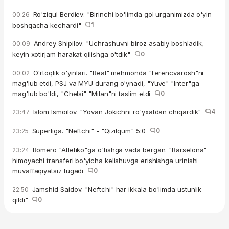
Ro'ziqul Berdiev: "Birinchi bo'limda gol urganimizda o'yin
00:26
boshqacha kechardi"
1
Andrey Shipilov: "Uchrashuvni biroz asabiy boshladik,
00:09
keyin xotirjam harakat qilishga o'tdik"
0
O'rtoqlik o'yinlari. "Real" mehmonda "Ferencvarosh"ni
00:02
mag'lub etdi, PSJ va MYU durang o'ynadi, "Yuve" "Inter"ga
mag'lub bo'ldi, "Chelsi" "Milan"ni taslim etdi
0
Islom Ismoilov: "Yovan Jokichni ro'yxatdan chiqardik"
4
23:47
Superliga. "Neftchi" - "Qizilqum" 5:0
0
23:25
Romero "Atletiko"ga o'tishga vada bergan. "Barselona"
23:24
himoyachi transferi bo'yicha kelishuvga erishishga urinishi
muvaffaqiyatsiz tugadi
0
Jamshid Saidov: "Neftchi" har ikkala bo'limda ustunlik
22:50
qildi"
0