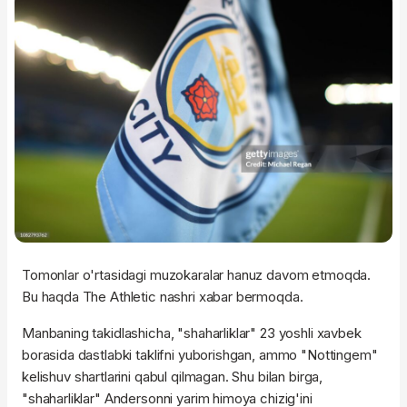
Tomonlar o'rtasidagi muzokaralar hanuz davom etmoqda.
Bu haqda The Athletic nashri xabar bermoqda.
Manbaning takidlashicha, "shaharliklar" 23 yoshli xavbek
borasida dastlabki taklifni yuborishgan, ammo "Nottingem"
kelishuv shartlarini qabul qilmagan. Shu bilan birga,
"shaharliklar" Andersonni yarim himoya chizig'ini