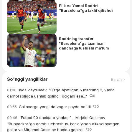
Flik va Yamal Rodrini
“Barselona”ga taklif qilishdi
Rodrining transferi
"Barselona"ga taxminan
qanchaga tushishi ma'lum
So'nggi yangiliklar
Barcha ›
Ilyos Zeytullaev: "Bizga ajratilgan 5 mlrdning 2,5 mlrdi
01:00
darhol soliqqa ushlab qolindi, qolgani esa..."
0
Gallaxerga yangi da'vogar paydo bo'ldi
0
00:55
"Futbol 90 daqiqa o'ynaladi" – Mirjalol Qosimov
00:46
"Bunyodkor"ga qarshi uchrashuv, har o'yinda o'tkazilayotgan
gollar va Mirjamol Qosimov haqida gapirdi
0