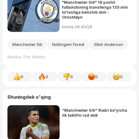
"Manchester Siti" 18 yoshli
futbolchining transferiga 135 mln
to'lashga kelishib oldi -
Ornshteyn
kecha, 08:40
3
Manchester Siti
Nottingem Forest
Elliot Anderson
Manba: The Athletic
0
0
0
0
0
Shuningdek o'qing
“Manchester Siti” Rodri bo'yicha
ilk taklifni rad etdi