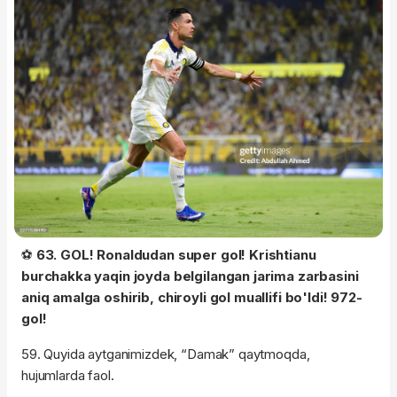
⚽️
63. GOL! Ronaldudan super gol! Krishtianu
burchakka yaqin joyda belgilangan jarima zarbasini
aniq amalga oshirib, chiroyli gol muallifi bo'ldi! 972-
gol!
59. Quyida aytganimizdek, “Damak” qaytmoqda,
hujumlarda faol.