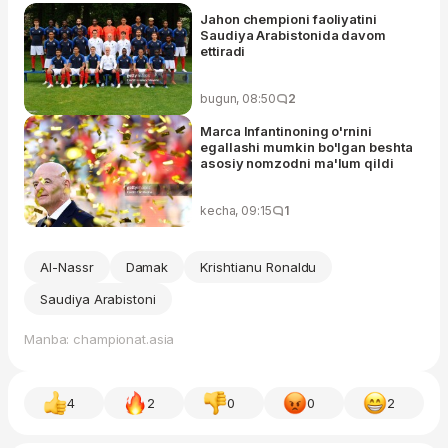
Jahon chempioni faoliyatini
Saudiya Arabistonida davom
ettiradi
bugun, 08:50
2
Marca Infantinoning o'rnini
egallashi mumkin bo'lgan beshta
asosiy nomzodni ma'lum qildi
kecha, 09:15
1
Al-Nassr
Damak
Krishtianu Ronaldu
Saudiya Arabistoni
Manba: championat.asia
4
2
0
0
2