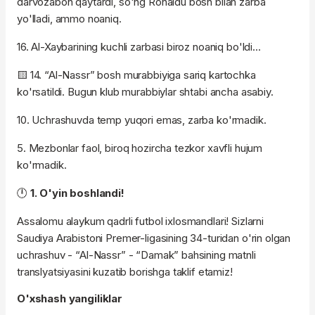
darvozabon qaytardi, so'ng Ronaldu bosh bilan zarba
yo'lladi, ammo noaniq.
16. Al-Xaybarining kuchli zarbasi biroz noaniq bo'ldi…
🟨 14. “Al-Nassr” bosh murabbiyiga sariq kartochka
ko'rsatildi. Bugun klub murabbiylar shtabi ancha asabiy.
10. Uchrashuvda temp yuqori emas, zarba ko'rmadik.
5. Mezbonlar faol, biroq hozircha tezkor xavfli hujum
ko'rmadik.
🕛
1. O'yin boshlandi!
Assalomu alaykum qadrli futbol ixlosmandlari! Sizlarni
Saudiya Arabistoni Premer-ligasining 34-turidan o'rin olgan
uchrashuv - “Al-Nassr” - “Damak” bahsining matnli
translyatsiyasini kuzatib borishga taklif etamiz!
O'xshash yangiliklar