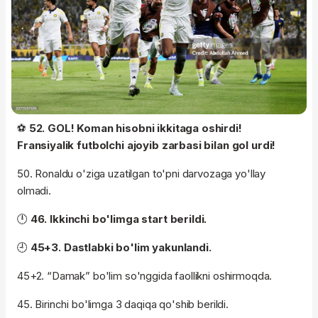
⚽️
52. GOL! Koman hisobni ikkitaga oshirdi!
Fransiyalik futbolchi ajoyib zarbasi bilan gol urdi!
50. Ronaldu o'ziga uzatilgan to'pni darvozaga yo'llay
olmadi.
🕛
46. Ikkinchi bo'limga start berildi.
🕘
45+3. Dastlabki bo'lim yakunlandi.
45+2. “Damak” bo'lim so'nggida faollikni oshirmoqda.
45. Birinchi bo'limga 3 daqiqa qo'shib berildi.