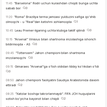
“Barselona” Rodri uchun kurashdan chiqdi: bunga uchta
11:45
sabab bor
0
"Roma" Braziliya terma jamoasi yulduzini safiga qo'shib
11:20
olmoqchi - u "Real"dan ketishni xohlamoqda
1
Leau Premer-liganing uchta klubiga taklif qilindi
0
10:45
"Arsenal" Vinisius bilan shartnoma imzolashiga ishonch
10:15
bildirmoqda - AS
0
"Tottenxem" Jahon chempioni bilan shartnoma
09:45
imzolamoqchi
0
Gimaraes "Arsenal"ga o'tish oldidan tibbiy ko'rikdan o'tdi
09:15
0
Jahon chempioni faoliyatini Saudiya Arabistonida davom
08:50
ettiradi
2
"Xatolar boshqa takrorlanmaydi". FIFA JCH huquqlarini
08:25
sotish bo'yicha bayonot bilan chiqdi
2