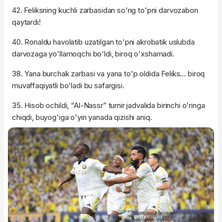
42. Feliksning kuchli zarbasidan so'ng to'pni darvozabon
qaytardi!
40. Ronaldu havolatib uzatilgan to'pni akrobatik uslubda
darvozaga yo'llamoqchi bo'ldi, biroq o'xshamadi.
38. Yana burchak zarbasi va yana to'p oldida Feliks… biroq
muvaffaqiyatli bo'ladi bu safargisi.
35. Hisob ochildi, “Al-Nassr” turnir jadvalida birinchi o'ringa
chiqdi, buyog'iga o'yin yanada qizishi aniq.