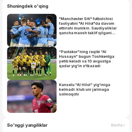
Shuningdek o'qing
"Manchester Siti" futbolchisi
faoliyatini "Al Hilol"da davom
ettirishi mumkin. Saudiyaliklar
qancha maosh taklif qilgani
ma'lum
“Paxtakor”ning raqibi “Al
Hussayn” bugun Toshkentga
yetib keladi va 10 avgustga
qadar yig'in o'tkazadi
Kanselu “Al Hilol” yig'iniga
kelmadi: klub uni jarimaga
solmoqchi
So'nggi yangiliklar
Barcha ›