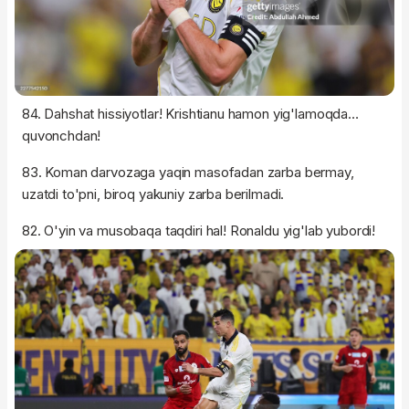
84. Dahshat hissiyotlar! Krishtianu hamon yig'lamoqda…
quvonchdan!
83. Koman darvozaga yaqin masofadan zarba bermay,
uzatdi to'pni, biroq yakuniy zarba berilmadi.
82. O'yin va musobaqa taqdiri hal! Ronaldu yig'lab yubordi!