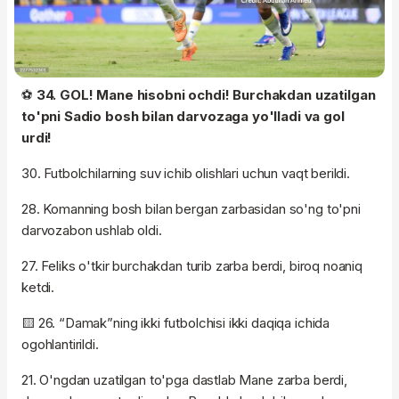
⚽️
34. GOL! Mane hisobni ochdi! Burchakdan uzatilgan
to'pni Sadio bosh bilan darvozaga yo'lladi va gol
urdi!
30. Futbolchilarning suv ichib olishlari uchun vaqt berildi.
28. Komanning bosh bilan bergan zarbasidan so'ng to'pni
darvozabon ushlab oldi.
27. Feliks o'tkir burchakdan turib zarba berdi, biroq noaniq
ketdi.
🟨 26. “Damak”ning ikki futbolchisi ikki daqiqa ichida
ogohlantirildi.
21. O'ngdan uzatilgan to'pga dastlab Mane zarba berdi,