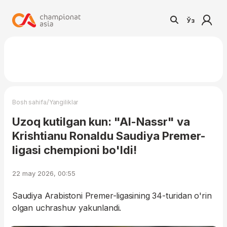
Ўз
/
Bosh sahifa
Yangiliklar
Uzoq kutilgan kun: "Al-Nassr" va
Krishtianu Ronaldu Saudiya Premer-
ligasi chempioni bo'ldi!
22 may 2026, 00:55
Saudiya Arabistoni Premer-ligasining 34-turidan o'rin
olgan uchrashuv yakunlandi.