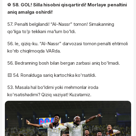
⚽️
58. GOL! Silla hisobni qisqartirdi! Morlaye penaltini
aniq amalga oshirdi!
57. Penalti belgilandi! “Al-Nassr” tomon! Simakanning
qo'liga to'p tekkani ma'lum bo'ldi.
56. Ie, qiziq-ku. “Al-Nassr” darvozasi tomon penalti ehtimoli
ko'rib chiqilmoqda VARda.
56. Bedranning bosh bilan bergan zarbasi aniq bo'lmadi.
🟨 54. Ronalduga sariq kartochka ko'rsatildi.
53. Masala hal bo'ldimi yoki mehmonlar iroda
ko'rsatishadimi? Qiziq vaziyat! Kuzatamiz.