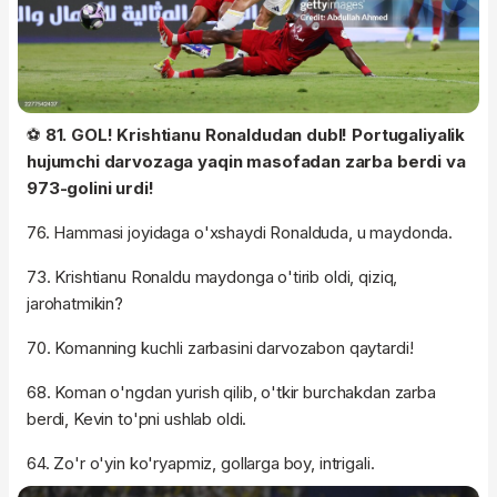
⚽️
81. GOL! Krishtianu Ronaldudan dubl! Portugaliyalik
hujumchi darvozaga yaqin masofadan zarba berdi va
973-golini urdi!
76. Hammasi joyidaga o'xshaydi Ronalduda, u maydonda.
73. Krishtianu Ronaldu maydonga o'tirib oldi, qiziq,
jarohatmikin?
70. Komanning kuchli zarbasini darvozabon qaytardi!
68. Koman o'ngdan yurish qilib, o'tkir burchakdan zarba
berdi, Kevin to'pni ushlab oldi.
64. Zo'r o'yin ko'ryapmiz, gollarga boy, intrigali.