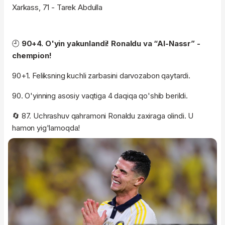
Xarkass, 71 - Tarek Abdulla
🕘
90+4. O'yin yakunlandi! Ronaldu va “Al-Nassr” -
chempion!
90+1. Feliksning kuchli zarbasini darvozabon qaytardi.
90. O'yinning asosiy vaqtiga 4 daqiqa qo'shib berildi.
🔄 87. Uchrashuv qahramoni Ronaldu zaxiraga olindi. U
hamon yig'lamoqda!