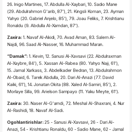
26. Inigo Martines, 17. Abdulla Al-Xaybari, 10. Sadio Mane
(29. Abdulrahmon G'arib, 87’), 21. Kingsli Koman, 23. Ayman
Yahyo (20. Gabriel Anjelo, 85’), 79. Joau Feliks, 7. Krishtianu
Ronaldu (9. Abdulla Al-Xamdan, 87’).
Zaxira:
1. Navaf Al-Akidi, 70. Avad Aman, 83. Salem Al-
Najdi, 96. Saad Al-Nasser, 16. Muhammad Maran.
“Damak”:
1. Kevin, 12. Sanusi Al-Xavsavi (22. Abdulraxman
Al-Xaybre, 84’), 5. Xassan Al-Rabea (80. Yahyo Naji, 61’),
15. Jamal Xarkass, 3. Abdelkader Bedran, 13. Abdulrahmon
Al-Obaid, 6. Tarek Abdulla, 20. Dari Al-Anazi (77. David
Kaiki, 61’), 14. Jonatan Okita (88. Xaled Al-Samiri, 85’), 2.
Morlaye Silla, 99. Arielson Sampayo (11. Yaku Meyte, 61’).
Zaxira:
30. Naser Al-G'amdi, 72. Meshal Al-Shaxrani, 4. Nur
Al-Rashidi, 18. Navaf Al-Sadi.
Ogohlantirishlar:
25 - Sanusi Al-Xavsavi, 26 - Dari Al-
Anazi, 54 - Krishtianu Ronaldu, 60 - Sadio Mane, 62 - Jamal