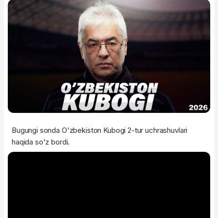
Bugungi sonda O'zbekiston Kubogi 2-tur uchrashuvlari
haqida so'z bordi.