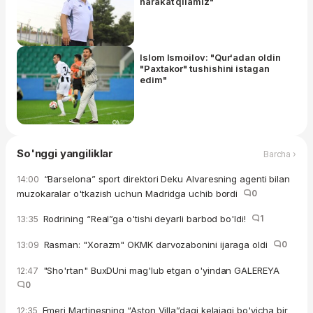
harakat qilamiz"
Islom Ismoilov: "Qur'adan oldin
"Paxtakor" tushishini istagan
edim"
So'nggi yangiliklar
Barcha ›
“Barselona” sport direktori Deku Alvaresning agenti bilan
14:00
muzokaralar o'tkazish uchun Madridga uchib bordi
0
Rodrining “Real”ga o'tishi deyarli barbod bo'ldi!
1
13:35
Rasman: "Xorazm" OKMK darvozabonini ijaraga oldi
0
13:09
"Sho'rtan" BuxDUni mag'lub etgan o'yindan GALEREYA
12:47
0
Emeri Martinesning “Aston Villa”dagi kelajagi bo'yicha bir
12:35