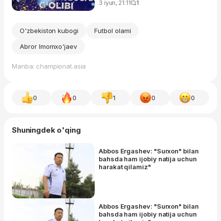
3 iyun, 21:11
1
O'zbekiston kubogi
Futbol olami
Abror Imomxo'jaev
Manba: championat.asia
0
0
1
0
0
Shuningdek o'qing
Abbos Ergashev: "Surxon" bilan
bahsda ham ijobiy natija uchun
harakat qilamiz"
Abbos Ergashev: "Surxon" bilan
bahsda ham ijobiy natija uchun