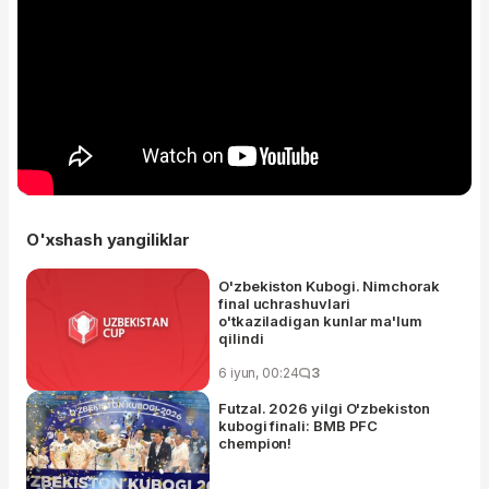
O'xshash yangiliklar
O'zbekiston Kubogi. Nimchorak
final uchrashuvlari
o'tkaziladigan kunlar ma'lum
qilindi
6 iyun, 00:24
3
Futzal. 2026 yilgi O'zbekiston
kubogi finali: BMB PFC
chempion!