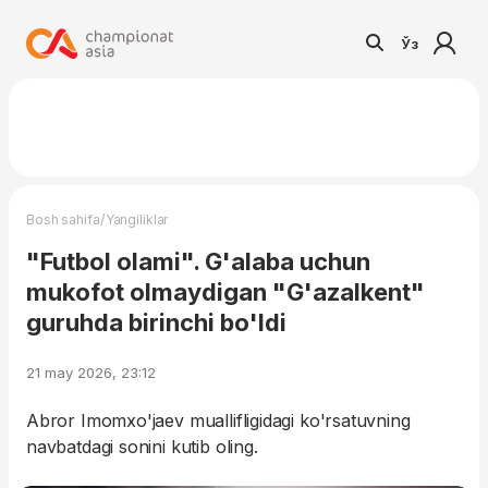
Ўз
/
Bosh sahifa
Yangiliklar
"Futbol olami". G'alaba uchun
mukofot olmaydigan "G'azalkent"
guruhda birinchi bo'ldi
21 may 2026, 23:12
Abror Imomxo'jaev muallifligidagi ko'rsatuvning
navbatdagi sonini kutib oling.