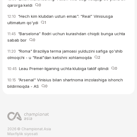
qarorga keldi
0
“Hech kim klubdan ustun emas”: “Real” Vinisiusga
12:10
ultimatum qo'ydi
1
“Barselona” Rodri uchun kurashdan chiqdi: bunga uchta
11:45
sabab bor
0
"Roma" Braziliya terma jamoasi yulduzini safiga qo'shib
11:20
olmoqchi - u "Real"dan ketishni xohlamoqda
2
Leau Premer-liganing uchta klubiga taklif qilindi
0
10:45
"Arsenal" Vinisius bilan shartnoma imzolashiga ishonch
10:15
bildirmoqda - AS
0
2026 © Championat.Asia
Maxfiylik siyosati