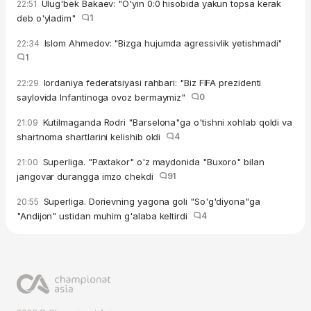
Ulug'bek Bakaev: "O'yin 0:0 hisobida yakun topsa kerak
22:51
deb o'yladim"
1
Islom Ahmedov: "Bizga hujumda agressivlik yetishmadi"
22:34
1
Iordaniya federatsiyasi rahbari: "Biz FIFA prezidenti
22:29
saylovida Infantinoga ovoz bermaymiz"
0
Kutilmaganda Rodri "Barselona"ga o'tishni xohlab qoldi va
21:09
shartnoma shartlarini kelishib oldi
4
Superliga. "Paxtakor" o'z maydonida "Buxoro" bilan
21:00
jangovar durangga imzo chekdi
91
Superliga. Dorievning yagona goli "So'g'diyona"ga
20:55
"Andijon" ustidan muhim g'alaba keltirdi
4