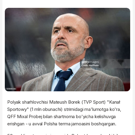
Polyak sharhlovchisi Mateush Borek (TVP Sport) "Kanał
Sportowy" (1 mln obunachi) strimidagi ma'lumotga ko'ra,
QFF Mixal Probej bilan shartnoma bo'yicha kelishuvga
erishgan - u avval Polsha terma jamoasini boshqargan.