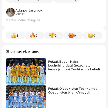
Aslanov Jasurbek
Muallif
Manba: Meta-ratings.kz
1
0
2
0
0
Shuningdek o'qing
Futzal. Bugun Kaka
boshchiligidagi Qozog'iston
terma jamoasi Toshkentga keladi
Futzal. O'zbekiston Toshkentda
Qozog'iston bilan o'ynaydi