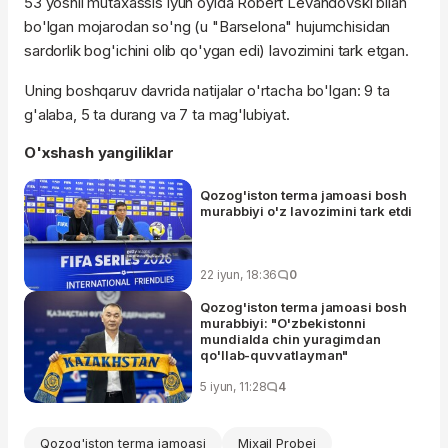
53 yoshli mutaxassis iyun oyida Robert Levandovski bilan
bo'lgan mojarodan so'ng (u "Barselona" hujumchisidan
sardorlik bog'ichini olib qo'ygan edi) lavozimini tark etgan.
Uning boshqaruv davrida natijalar o'rtacha bo'lgan: 9 ta
g'alaba, 5 ta durang va 7 ta mag'lubiyat.
O'xshash yangiliklar
Qozog'iston terma jamoasi bosh
murabbiyi o'z lavozimini tark etdi
22 iyun, 18:36
0
Qozog'iston terma jamoasi bosh
murabbiyi: "O'zbekistonni
mundialda chin yuragimdan
qo'llab-quvvatlayman"
5 iyun, 11:28
4
Qozog'iston terma jamoasi
Mixail Probej