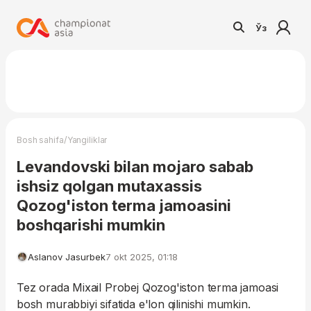
Ўз
/
Bosh sahifa
Yangiliklar
Levandovski bilan mojaro sabab
ishsiz qolgan mutaxassis
Qozog'iston terma jamoasini
boshqarishi mumkin
Aslanov Jasurbek
7 okt 2025, 01:18
Tez orada Mixail Probej Qozog'iston terma jamoasi
bosh murabbiyi sifatida e'lon qilinishi mumkin.