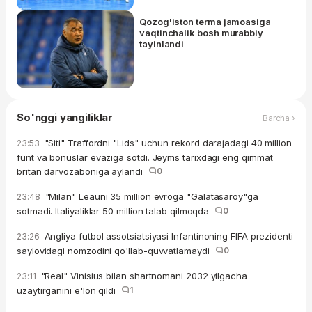
Qozog'iston terma jamoasiga
vaqtinchalik bosh murabbiy
tayinlandi
So'nggi yangiliklar
Barcha ›
"Siti" Traffordni "Lids" uchun rekord darajadagi 40 million
23:53
funt va bonuslar evaziga sotdi. Jeyms tarixdagi eng qimmat
britan darvozaboniga aylandi
0
"Milan" Leauni 35 million evroga "Galatasaroy"ga
23:48
sotmadi. Italiyaliklar 50 million talab qilmoqda
0
Angliya futbol assotsiatsiyasi Infantinoning FIFA prezidenti
23:26
saylovidagi nomzodini qo'llab-quvvatlamaydi
0
"Real" Vinisius bilan shartnomani 2032 yilgacha
23:11
uzaytirganini e'lon qildi
1