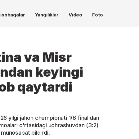
usobaqalar
Yangiliklar
Video
Foto
ina va Misr
indan keyingi
vob qaytardi
6 yilgi jahon chempionati 1/8 finalidan
amoalari o'rtasidagi uchrashuvdan (3:2)
 munosabat bildirdi.