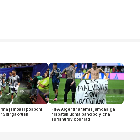
erma jamoasi posboni
FIFA Argentina terma jamoasiga
Siti"ga o'tishi
nisbatan uchta band bo'yicha
surishtiruv boshladi