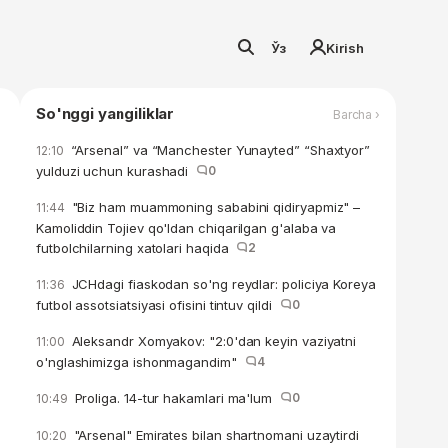
Ўз
Kirish
So'nggi yangiliklar
Barcha ›
“Arsenal” va “Manchester Yunayted” “Shaxtyor”
12:10
yulduzi uchun kurashadi
0
"Biz ham muammoning sababini qidiryapmiz" –
11:44
Kamoliddin Tojiev qo'ldan chiqarilgan g'alaba va
futbolchilarning xatolari haqida
2
JCHdagi fiaskodan so'ng reydlar: policiya Koreya
11:36
futbol assotsiatsiyasi ofisini tintuv qildi
0
Aleksandr Xomyakov: "2:0'dan keyin vaziyatni
11:00
o'nglashimizga ishonmagandim"
4
Proliga. 14-tur hakamlari ma'lum
0
10:49
"Arsenal" Emirates bilan shartnomani uzaytirdi
10:20