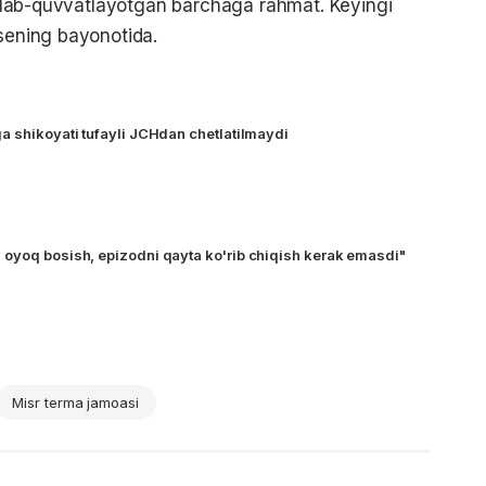
o'llab-quvvatlayotgan barchaga rahmat. Keyingi
ksening bayonotida.
a shikoyati tufayli JCHdan chetlatilmaydi
oyoq bosish, epizodni qayta ko'rib chiqish kerak emasdi"
Misr terma jamoasi