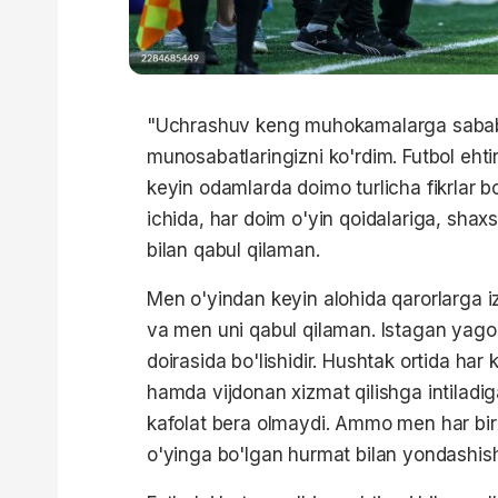
"Uchrashuv keng muhokamalarga sabab b
munosabatlaringizni ko'rdim. Futbol eht
keyin odamlarda doimo turlicha fikrlar b
ichida, har doim o'yin qoidalariga, shaxs
bilan qabul qilaman.
Men o'yindan keyin alohida qarorlarga 
va men uni qabul qilaman. Istagan yag
doirasida bo'lishidir. Hushtak ortida ha
hamda vijdonan xizmat qilishga intiladig
kafolat bera olmaydi. Ammo men har bir 
o'yinga bo'lgan hurmat bilan yondashi