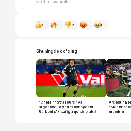
Manba: sportmail.ru
5
1
2
1
0
Shuningdek o'qing
"Chelsi" "Strasburg" va
Argentina t
argentinalik yarim himoyachi
"Manchester 
Barkoni o'z safiga qo'shib oldi
mumkin