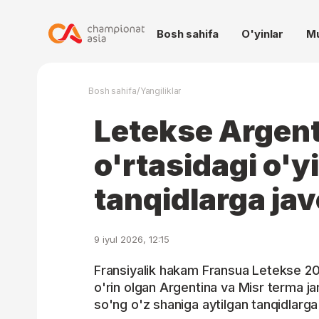
Bosh sahifa
O'yinlar
M
/
Bosh sahifa
Yangiliklar
Letekse Argent
o'rtasidagi o'y
tanqidlarga ja
9 iyul 2026, 12:15
Fransiyalik hakam Fransua Letekse 202
o'rin olgan Argentina va Misr terma j
so'ng o'z shaniga aytilgan tanqidlarga