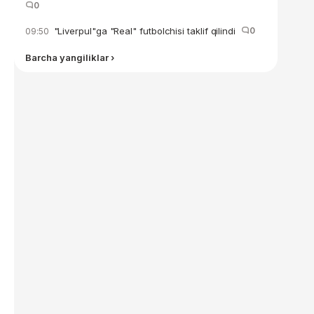
0
"Liverpul"ga "Real" futbolchisi taklif qilindi
0
09:50
Barcha yangiliklar ›