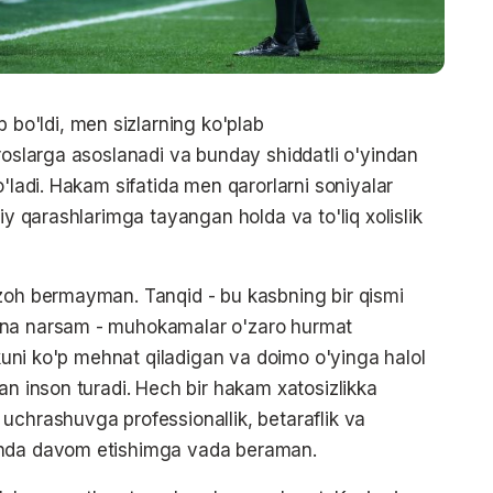
o'ldi, men sizlarning ko'plab
iroslarga asoslanadi va bunday shiddatli o'yindan
o'ladi. Hakam sifatida men qarorlarni soniyalar
iy qarashlarimga tayangan holda va to'liq xolislik
izoh bermayman. Tanqid - bu kasbning bir qismi
ona narsam - muhokamalar o'zaro hurmat
r kuni ko'p mehnat qiladigan va doimo o'yinga halol
an inson turadi. Hech bir hakam xatosizlikka
uchrashuvga professionallik, betaraflik va
shda davom etishimga vada beraman.