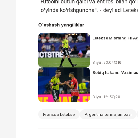
Futbolni butun qalbi va ehtirosi bilan q
o'yinda ko'rishguncha", - deyiladi Lete
O'xshash yangiliklar
Letekse Misrning FIFAg
8 iyul, 20:04
16
Sobiq hakam: "Arzimas 
8 iyul, 12:15
20
Fransua Letekse
Argentina terma jamoasi