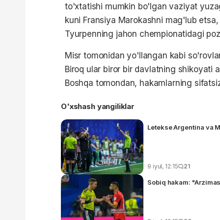
to'xtatishi mumkin bo'lgan vaziyat yuz
kuni Fransiya Marokashni mag'lub etsa, i
Tyurpenning jahon chempionatidagi pozi
Misr tomonidan yo'llangan kabi so'rovla
Biroq ular biror bir davlatning shikoyati 
Boshqa tomondan, hakamlarning sifatsiz i
O'xshash yangiliklar
Letekse Argentina va M
9 iyul, 12:15
21
Sobiq hakam: "Arzimas 