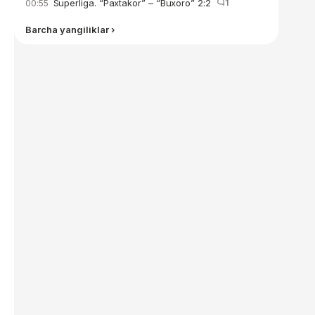
Superliga. “Paxtakor” – “Buxoro” 2:2
1
00:55
Barcha yangiliklar ›