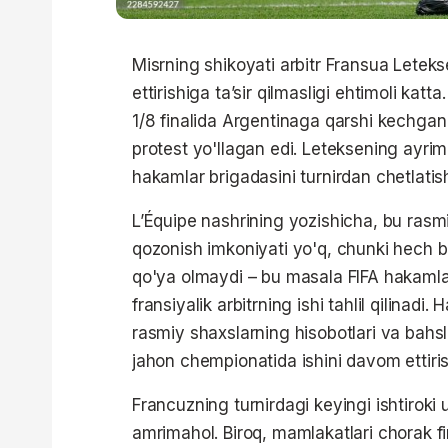
Misrning shikoyati arbitr Fransua Letek
ettirishiga ta’sir qilmasligi ehtimoli kat
1/8 finalida Argentinaga qarshi kechga
protest yo'llagan edi. Leteksening ayrim 
hakamlar brigadasini turnirdan chetlatis
L’Équipe nashrining yozishicha, bu rasmi
qozonish imkoniyati yo'q, chunki hech b
qo'ya olmaydi – bu masala FIFA hakamla
fransiyalik arbitrning ishi tahlil qilinadi
rasmiy shaxslarning hisobotlari va bahs
jahon chempionatida ishini davom ettirish
Francuzning turnirdagi keyingi ishtiroki 
amrimahol. Biroq, mamlakatlari chorak fi