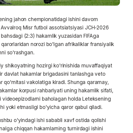
sening jahon chempionatidagi ishini davom
ta. Avvalroq Misr futbol assotsiatsiyasi JCH-2026
n bahsdagi (2:3) hakamlik yuzasidan FIFAga
qarorlaridan norozi bo'lgan afrikaliklar fransiyalik
hni so'rashgan.
y shikoyatning hozirgi ko'rinishida muvaffaqiyat
ir davlat hakamlar brigadasini tanlashga veto
r qo'mitasi vakolatiga kiradi. Shunga qaramay,
. Hakamlar korpusi rahbariyati uning hakamlik sifati,
li videoepizodlarni baholagan holda Leteksening
i yoki etmasligi bo'yicha qaror qabul qiladi.
ushbu o'yindagi ishi sababli xavf ostida qolishi
nalga chiqqan hakamlarning turnirdagi ishini