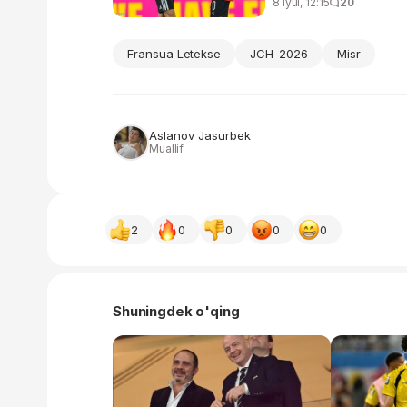
8 iyul, 12:15
20
Fransua Letekse
JCH-2026
Misr
Aslanov Jasurbek
Muallif
2
0
0
0
0
Shuningdek o'qing