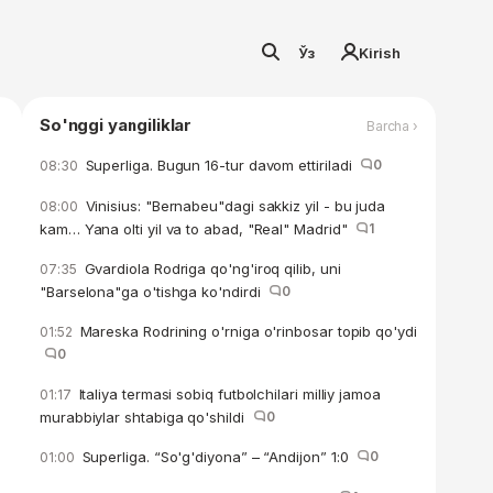
Ўз
Kirish
So'nggi yangiliklar
Barcha ›
Superliga. Bugun 16-tur davom ettiriladi
0
08:30
Vinisius: "Bernabeu"dagi sakkiz yil - bu juda
08:00
kam… Yana olti yil va to abad, "Real" Madrid"
1
Gvardiola Rodriga qo'ng'iroq qilib, uni
07:35
"Barselona"ga o'tishga ko'ndirdi
0
Mareska Rodrining o'rniga o'rinbosar topib qo'ydi
01:52
0
Italiya termasi sobiq futbolchilari milliy jamoa
01:17
murabbiylar shtabiga qo'shildi
0
Superliga. “So'g'diyona” – “Andijon” 1:0
0
01:00