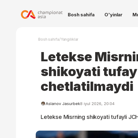
Bosh sahifa
O'yinlar
M
/
Bosh sahifa
Yangiliklar
Letekse Misrni
shikoyati tufa
chetlatilmaydi
Aslanov Jasurbek
8 iyul 2026, 20:04
Letekse Misrning shikoyati tufayli JC