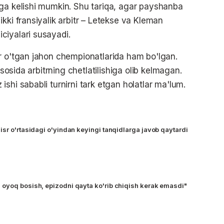
aga kelishi mumkin. Shu tariqa, agar payshanba
kki fransiyalik arbitr – Letekse va Kleman
ciyalari susayadi.
r o'tgan jahon chempionatlarida ham bo'lgan.
asosida arbitrning chetlatilishiga olib kelmagan.
shi sababli turnirni tark etgan holatlar ma'lum.
isr o'rtasidagi o'yindan keyingi tanqidlarga javob qaytardi
oyoq bosish, epizodni qayta ko'rib chiqish kerak emasdi"