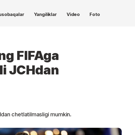
usobaqalar
Yangiliklar
Video
Foto
ng FIFAga
yli JCHdan
Hdan chetlatilmasligi mumkin.