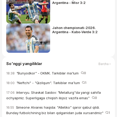
Argentina - Misr 3:2
Jahon chempionati-2026.
Argentina - Kabo-Verde 3:2
So'nggi yangiliklar
Barcha ›
"Bunyodkor" - OKMK. Tarkiblar ma'lum
0
18:38
"Neftchi" - "Qizilqum". Tarkiblar ma'lum
1
18:00
Intervyu. Shavkat Saidov: "Metallurg"da yangi sahifa
17:06
ochyapmiz. Superligaga chiqish ilojsiz vazifa emas"
0
Simeone Alvares haqida: "Atletiko" qaror qabul qildi.
16:55
Bunday futbolchining biz bilan qolganidan juda xursandmiz"
1