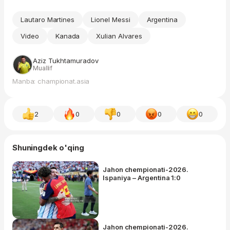
Lautaro Martines
Lionel Messi
Argentina
Video
Kanada
Xulian Alvares
Aziz Tukhtamuradov
Muallif
Manba: championat.asia
2
0
0
0
0
Shuningdek o'qing
Jahon chempionati-2026.
Ispaniya – Argentina 1:0
Jahon chempionati-2026.