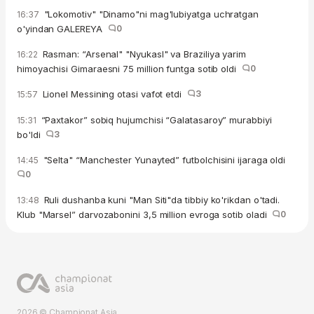
"Lokomotiv" "Dinamo"ni mag'lubiyatga uchratgan
16:37
o'yindan GALEREYA
0
Rasman: “Arsenal" "Nyukasl" va Braziliya yarim
16:22
himoyachisi Gimaraesni 75 million funtga sotib oldi
0
Lionel Messining otasi vafot etdi
3
15:57
“Paxtakor” sobiq hujumchisi “Galatasaroy” murabbiyi
15:31
bo'ldi
3
"Selta" “Manchester Yunayted” futbolchisini ijaraga oldi
14:45
0
Ruli dushanba kuni "Man Siti"da tibbiy ko'rikdan o'tadi.
13:48
Klub "Marsel” darvozabonini 3,5 million evroga sotib oladi
0
2026 © Championat.Asia