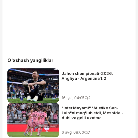
O'xshash yangiliklar
Jahon chempionati-2026.
Angliya - Argentina 1:2
16 iyul, 04:05
2
"Inter Mayami" "Atletiko San-
Luis"ni mag'lub etdi, Messida -
dubl va golli uzatma
6 avg, 08:00
7