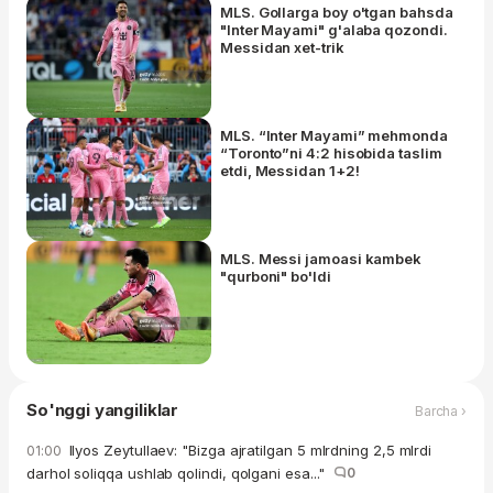
MLS. Gollarga boy o'tgan bahsda
"Inter Mayami" g'alaba qozondi.
Messidan xet-trik
MLS. “Inter Mayami” mehmonda
“Toronto”ni 4:2 hisobida taslim
etdi, Messidan 1+2!
MLS. Messi jamoasi kambek
"qurboni" bo'ldi
So'nggi yangiliklar
Barcha ›
Ilyos Zeytullaev: "Bizga ajratilgan 5 mlrdning 2,5 mlrdi
01:00
darhol soliqqa ushlab qolindi, qolgani esa..."
0