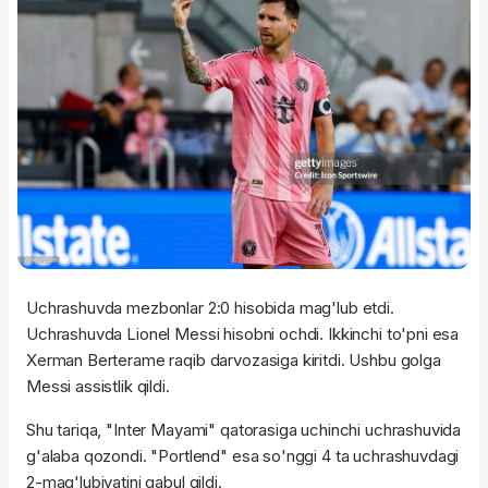
Uchrashuvda mezbonlar 2:0 hisobida mag'lub etdi.
Uchrashuvda Lionel Messi hisobni ochdi. Ikkinchi to'pni esa
Xerman Berterame raqib darvozasiga kiritdi. Ushbu golga
Messi assistlik qildi.
Shu tariqa, "Inter Mayami" qatorasiga uchinchi uchrashuvida
g'alaba qozondi. "Portlend" esa so'nggi 4 ta uchrashuvdagi
2-mag'lubiyatini qabul qildi.