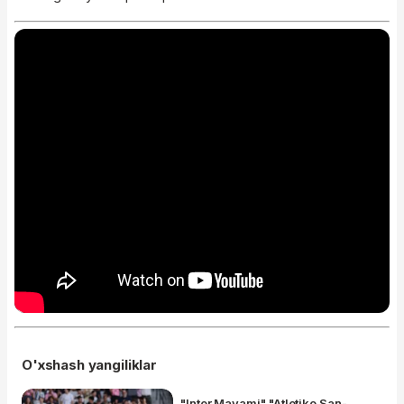
O'xshash yangiliklar
"Inter Mayami" "Atletiko San-