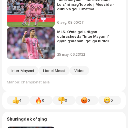
Luis"ni mag'lub etdi, Messida -
dubl va golli uzatma
6 avg, 08:00
7
MLS. O'nta gol urilgan
uchrashuvda "Inter Mayami"
qiyin g'alabani qo'lga kiritdi
25 may, 06:23
2
Inter Mayami
Lionel Messi
Video
Manba: championat.asia
4
0
0
0
0
Shuningdek o'qing