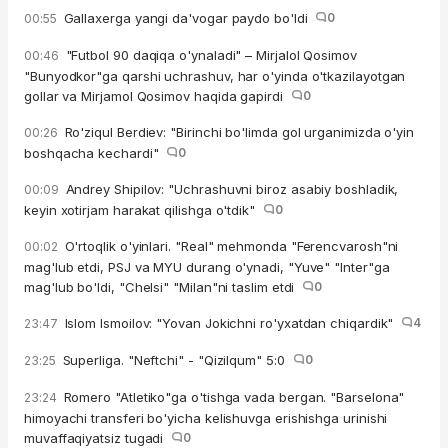
Gallaxerga yangi da'vogar paydo bo'ldi
0
00:55
"Futbol 90 daqiqa o'ynaladi" – Mirjalol Qosimov
00:46
"Bunyodkor"ga qarshi uchrashuv, har o'yinda o'tkazilayotgan
gollar va Mirjamol Qosimov haqida gapirdi
0
Ro'ziqul Berdiev: "Birinchi bo'limda gol urganimizda o'yin
00:26
boshqacha kechardi"
0
Andrey Shipilov: "Uchrashuvni biroz asabiy boshladik,
00:09
keyin xotirjam harakat qilishga o'tdik"
0
O'rtoqlik o'yinlari. "Real" mehmonda "Ferencvarosh"ni
00:02
mag'lub etdi, PSJ va MYU durang o'ynadi, "Yuve" "Inter"ga
mag'lub bo'ldi, "Chelsi" "Milan"ni taslim etdi
0
Islom Ismoilov: "Yovan Jokichni ro'yxatdan chiqardik"
4
23:47
Superliga. "Neftchi" - "Qizilqum" 5:0
0
23:25
Romero "Atletiko"ga o'tishga vada bergan. "Barselona"
23:24
himoyachi transferi bo'yicha kelishuvga erishishga urinishi
muvaffaqiyatsiz tugadi
0