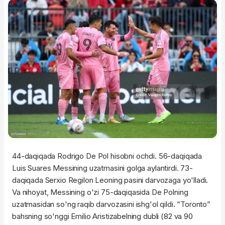
44-daqiqada Rodrigo De Pol hisobni ochdi. 56-daqiqada
Luis Suares Messining uzatmasini golga aylantirdi. 73-
daqiqada Serxio Regilon Leoning pasini darvozaga yo'lladi.
Va nihoyat, Messining o'zi 75-daqiqasida De Polning
uzatmasidan so'ng raqib darvozasini ishg'ol qildi. “Toronto”
bahsning so'nggi Emilio Aristizabelning dubli (82 va 90