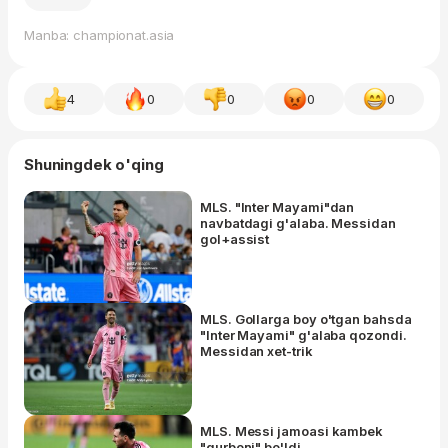
Manba: championat.asia
4
0
0
0
0
Shuningdek o'qing
MLS. "Inter Mayami"dan
navbatdagi g'alaba. Messidan
gol+assist
MLS. Gollarga boy o'tgan bahsda
"Inter Mayami" g'alaba qozondi.
Messidan xet-trik
MLS. Messi jamoasi kambek
"qurboni" bo'ldi