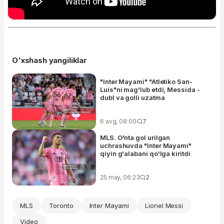
O'xshash yangiliklar
"Inter Mayami" "Atletiko San-
Luis"ni mag'lub etdi, Messida -
dubl va golli uzatma
6 avg, 08:00
7
MLS. O'nta gol urilgan
uchrashuvda "Inter Mayami"
qiyin g'alabani qo'lga kiritdi
25 may, 06:23
2
MLS
Toronto
Inter Mayami
Lionel Messi
Video