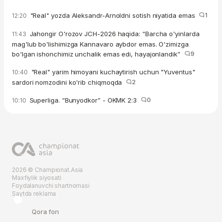
"Real" yozda Aleksandr-Arnoldni sotish niyatida emas
1
12:20
Jahongir O'rozov JCH-2026 haqida: “Barcha o'yinlarda
11:43
mag'lub bo'lishimizga Kannavaro aybdor emas. O'zimizga
bo'lgan ishonchimiz unchalik emas edi, hayajonlandik”
9
"Real" yarim himoyani kuchaytirish uchun "Yuventus"
10:40
sardori nomzodini ko'rib chiqmoqda
2
Superliga. “Bunyodkor” - OKMK 2:3
0
10:10
2026 © Championat.Asia
Maxfiylik siyosati
Foydalanuvchi shartnomasi
Saytda reklama
Qora fon