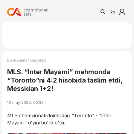
Ўз
/
Bosh sahifa
Yangiliklar
MLS. “Inter Mayami” mehmonda
“Toronto”ni 4:2 hisobida taslim etdi,
Messidan 1+2!
10 may 2026, 00:32
MLS chempionati doirasidagi “Toronto” - “Inter
Mayami” o'yini bo'lib o'tdi.