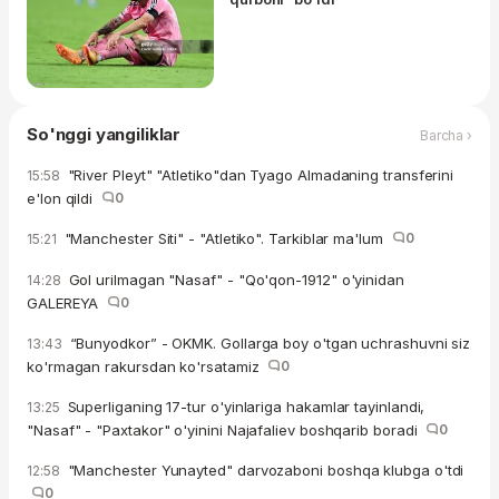
So'nggi yangiliklar
Barcha ›
"River Pleyt" "Atletiko"dan Tyago Almadaning transferini
15:58
e'lon qildi
0
"Manchester Siti" - "Atletiko". Tarkiblar ma'lum
0
15:21
Gol urilmagan "Nasaf" - "Qo'qon-1912" o'yinidan
14:28
GALEREYA
0
“Bunyodkor” - OKMK. Gollarga boy o'tgan uchrashuvni siz
13:43
ko'rmagan rakursdan ko'rsatamiz
0
Superliganing 17-tur o'yinlariga hakamlar tayinlandi,
13:25
"Nasaf" - "Paxtakor" o'yinini Najafaliev boshqarib boradi
0
"Manchester Yunayted" darvozaboni boshqa klubga o'tdi
12:58
0