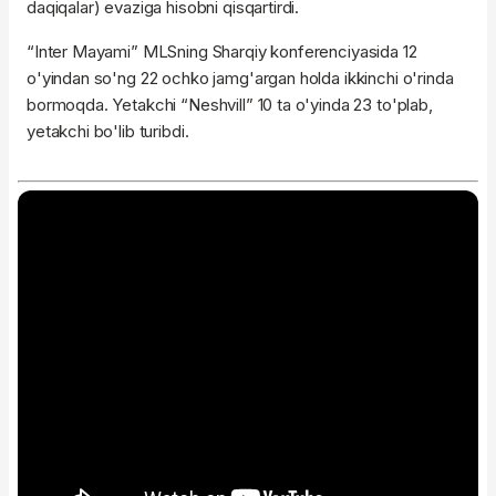
daqiqalar) evaziga hisobni qisqartirdi.
“Inter Mayami” MLSning Sharqiy konferenciyasida 12
o'yindan so'ng 22 ochko jamg'argan holda ikkinchi o'rinda
bormoqda. Yetakchi “Neshvill” 10 ta o'yinda 23 to'plab,
yetakchi bo'lib turibdi.