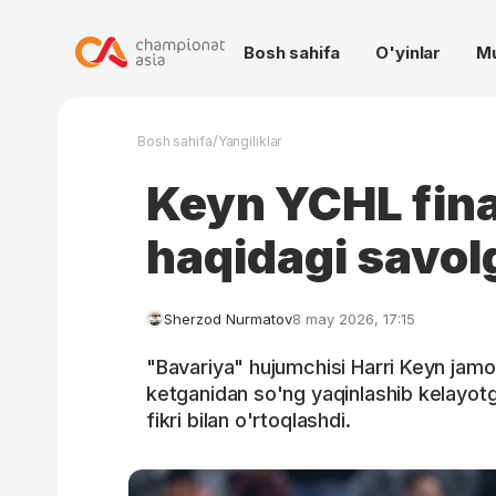
Bosh sahifa
O'yinlar
M
/
Bosh sahifa
Yangiliklar
Keyn YCHL final
haqidagi savol
Sherzod Nurmatov
8 may 2026, 17:15
"Bavariya" hujumchisi Harri Keyn jamo
ketganidan so'ng yaqinlashib kelayotg
fikri bilan o'rtoqlashdi.