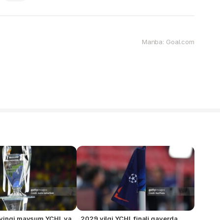
Manba: Goal.com
eyingi mavsum YCHL va
2029 yilgi YCHL finali qayerda