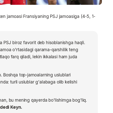
xen jamoasi Fransiyaning PSJ jamoasiga (4-5, 1-
 PSJ biroz favorit deb hisoblanishga haqli.
jamoa o'rtasidagi qarama-qarshilik teng
tlaqo farq qiladi, lekin ikkalasi ham juda
. Boshqa top-jamoalarning uslublari
da: turli uslublar g'alabaga olib kelishi
an, bu mening qayerda bo'lishimga bog'liq.
 dedi Keyn.