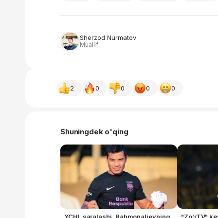
Sherzod Nurmatov
Muallif
2
0
0
0
0
Shuningdek o'qing
YCHL saralashi. Rahmonalievning
"Zo'rTV" k