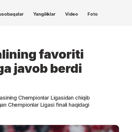
usobaqalar
Yangiliklar
Video
Foto
ining favoriti
ga javob berdi
asining Chempionlar Ligasidan chiqib
an Chempionlar Ligasi finali haqidagi