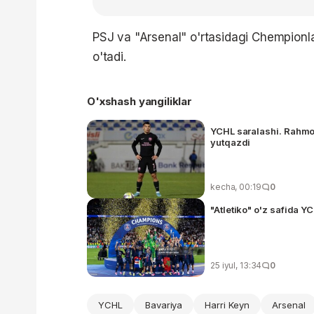
PSJ va "Arsenal" o'rtasidagi Chempionla
o'tadi.
O'xshash yangiliklar
YCHL saralashi. Rahmon
yutqazdi
kecha, 00:19
0
"Atletiko" o'z safida YC
25 iyul, 13:34
0
YCHL
Bavariya
Harri Keyn
Arsenal