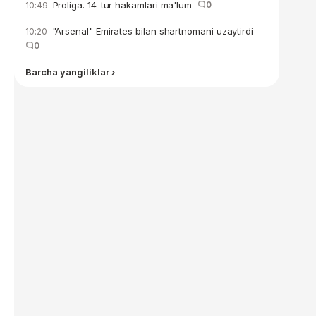
Proliga. 14-tur hakamlari ma'lum
0
10:49
"Arsenal" Emirates bilan shartnomani uzaytirdi
10:20
0
Barcha yangiliklar ›