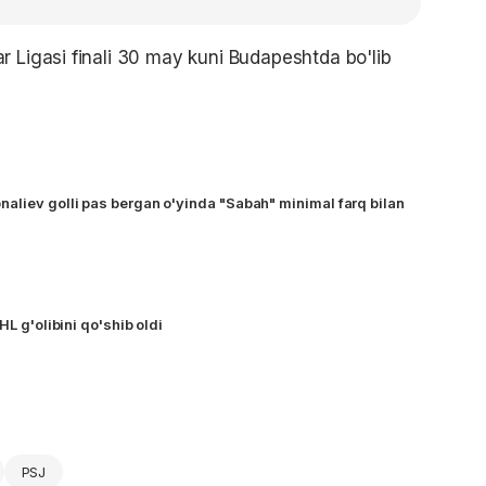
r Ligasi finali 30 may kuni Budapeshtda bo'lib
aliev golli pas bergan o'yinda "Sabah" minimal farq bilan
HL g'olibini qo'shib oldi
PSJ