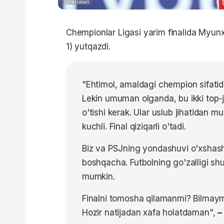
Chempionlar Ligasi yarim finalida Myun
1) yutqazdi.
"Ehtimol, amaldagi chempion sifatida
Lekin umuman olganda, bu ikki top-
o'tishi kerak. Ular uslub jihatidan mu
kuchli. Final qiziqarli o'tadi.
Biz va PSJning yondashuvi o'xshash
boshqacha. Futbolning go'zalligi shun
mumkin.
Finalni tomosha qilamanmi? Bilmaym
Hozir natijadan xafa holatdaman",
–