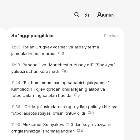
Ўз
Kirish
So'nggi yangiliklar
Barcha ›
Forlan Urugvay yoshlar va asosiy terma
12:35
jamoalarini boshqaradi
0
“Arsenal” va “Manchester Yunayted” “Shaxtyor”
12:10
yulduzi uchun kurashadi
0
"Biz ham muammoning sababini qidiryapmiz" –
11:44
Kamoliddin Tojiev qo'ldan chiqarilgan g'alaba va
futbolchilarning xatolari haqida
5
JCHdagi fiaskodan so'ng reydlar: policiya Koreya
11:36
futbol assotsiatsiyasi ofisini tintuv qildi
0
Aleksandr Xomyakov: "2:0'dan keyin vaziyatni
11:00
o'nglashimizga ishonmagandim"
4