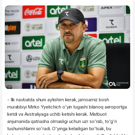
- Ilk navbatda shuni aytishim kerak, jamoamiz bosh
murabbiyi Mirko Yyelichich o'yin tugashi bilanoq aeroportga
ketdi va Avstraliyaga uchib ketishi kerak. Matbuot
anjumanida qatnasha olmasligi uchun uzr so'rab, to'g'ri
tushunishlarini so'radi. O'yinga keladigan bo'lsak, bu