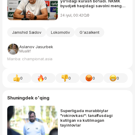
yo'lidagi kurash bo'ladi. NKMK
byudjeti haqidagi savolni menga
bermang"
24 iyul, 00:42
0
Jamshid Saidov
Lokomotiv
G'azalkent
Aslanov Jasurbek
Muallif
Manba: championat.asia
0
0
0
0
0
Shuningdek o'qing
Superligada murabbiylar
"rokirovkasi": tanaffusdagi
kutilgan va kutilmagan
tayinlovlar