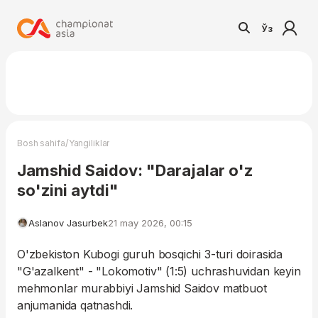
Ўз
/
Bosh sahifa
Yangiliklar
Jamshid Saidov: "Darajalar o'z
so'zini aytdi"
Aslanov Jasurbek
21 may 2026, 00:15
O'zbekiston Kubogi guruh bosqichi 3-turi doirasida
"G'azalkent" - "Lokomotiv" (1:5) uchrashuvidan keyin
mehmonlar murabbiyi Jamshid Saidov matbuot
anjumanida qatnashdi.