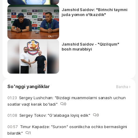
Jamshid Saidov: "Birinchi taymni
juda yomon o'tkazdik"
Jamshid Saidov - "Qizilqum"
bosh murabbiyi
So'nggi yangiliklar
Barcha ›
Sergey Lushchan: "Bizdagi muammolarni sanash uchun
01:23
soatlar vaqt kerak bo'ladi"
0
Sergey Tokov: "G'alabaga loyiq edik"
0
01:08
Timur Kapadze: "Surxon" osonlikcha ochko bermasligini
00:57
bilardik"
1