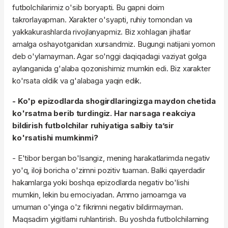
futbolchilarimiz o'sib boryapti. Bu gapni doim
takrorlayapman. Xarakter o'syapti, ruhiy tomondan va
yakkakurashlarda rivojlanyapmiz. Biz xohlagan jihatlar
amalga oshayotganidan xursandmiz. Bugungi natijani yomon
deb o'ylamayman. Agar so'nggi daqiqadagi vaziyat golga
aylanganida g'alaba qozonishimiz mumkin edi. Biz xarakter
ko'rsata oldik va g'alabaga yaqin edik.
- Ko'p epizodlarda shogirdlaringizga maydon chetida
ko'rsatma berib turdingiz. Har narsaga reakciya
bildirish futbolchilar ruhiyatiga salbiy ta’sir
ko'rsatishi mumkinmi?
- E'tibor bergan bo'lsangiz, mening harakatlarimda negativ
yo'q, iloji boricha o'zimni pozitiv tuaman. Balki qayerdadir
hakamlarga yoki boshqa epizodlarda negativ bo'lishi
mumkin, lekin bu emociyadan. Ammo jamoamga va
umuman o'yinga o'z fikrimni negativ bildirmayman.
Maqsadim yigitlarni ruhlantirish. Bu yoshda futbolchilarning