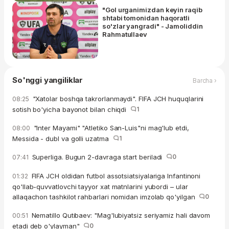
"Gol urganimizdan keyin raqib
shtabi tomonidan haqoratli
so'zlar yangradi" - Jamoliddin
Rahmatullaev
So'nggi yangiliklar
Barcha ›
"Xatolar boshqa takrorlanmaydi". FIFA JCH huquqlarini
08:25
sotish bo'yicha bayonot bilan chiqdi
1
"Inter Mayami" "Atletiko San-Luis"ni mag'lub etdi,
08:00
Messida - dubl va golli uzatma
1
Superliga. Bugun 2-davraga start beriladi
0
07:41
FIFA JCH oldidan futbol assotsiatsiyalariga Infantinoni
01:32
qo'llab-quvvatlovchi tayyor xat matnlarini yubordi – ular
allaqachon tashkilot rahbarlari nomidan imzolab qo'yilgan
0
Nematillo Qutibaev: "Mag'lubiyatsiz seriyamiz hali davom
00:51
etadi deb o'ylayman"
0