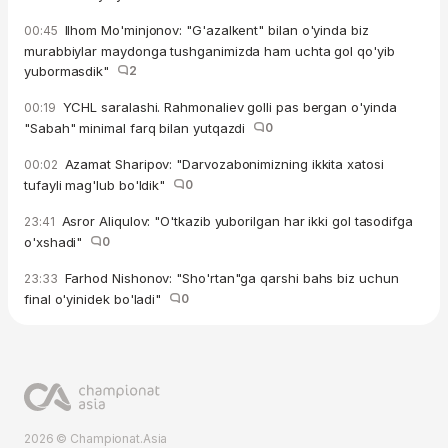
Ilhom Mo'minjonov: "G'azalkent" bilan o'yinda biz
00:45
murabbiylar maydonga tushganimizda ham uchta gol qo'yib
yubormasdik"
2
YCHL saralashi. Rahmonaliev golli pas bergan o'yinda
00:19
"Sabah" minimal farq bilan yutqazdi
0
Azamat Sharipov: "Darvozabonimizning ikkita xatosi
00:02
tufayli mag'lub bo'ldik"
0
Asror Aliqulov: "O'tkazib yuborilgan har ikki gol tasodifga
23:41
o'xshadi"
0
Farhod Nishonov: "Sho'rtan"ga qarshi bahs biz uchun
23:33
final o'yinidek bo'ladi"
0
2026 © Championat.Asia