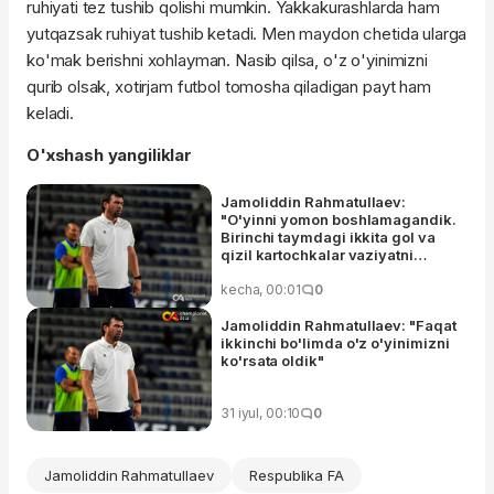
ruhiyati tez tushib qolishi mumkin. Yakkakurashlarda ham
yutqazsak ruhiyat tushib ketadi. Men maydon chetida ularga
ko'mak berishni xohlayman. Nasib qilsa, o'z o'yinimizni
qurib olsak, xotirjam futbol tomosha qiladigan payt ham
keladi.
O'xshash yangiliklar
Jamoliddin Rahmatullaev:
"O'yinni yomon boshlamagandik.
Birinchi taymdagi ikkita gol va
qizil kartochkalar vaziyatni
o'zgartirib yubordi"
kecha, 00:01
0
Jamoliddin Rahmatullaev: "Faqat
ikkinchi bo'limda o'z o'yinimizni
ko'rsata oldik"
31 iyul, 00:10
0
Jamoliddin Rahmatullaev
Respublika FA