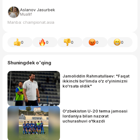
Aslanov Jasurbek
Muallif
Manba: championat.asia
0
0
0
0
0
Shuningdek o'qing
Jamoliddin Rahmatullaev: "Faqat
ikkinchi bo'limda o'z o'yinimizni
ko'rsata oldik"
O'zbekiston U-20 terma jamoasi
Iordaniya bilan nazorat
uchurashuvi o'tkazdi