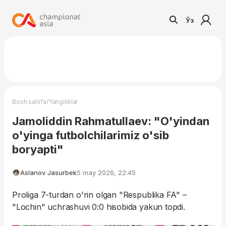
Ўз
/
Bosh sahifa
Yangiliklar
Jamoliddin Rahmatullaev: "O'yindan
o'yinga futbolchilarimiz o'sib
boryapti"
Aslanov Jasurbek
5 may 2026, 22:45
Proliga 7-turdan o'rin olgan "Respublika FA" –
"Lochin" uchrashuvi 0:0 hisobida yakun topdi.