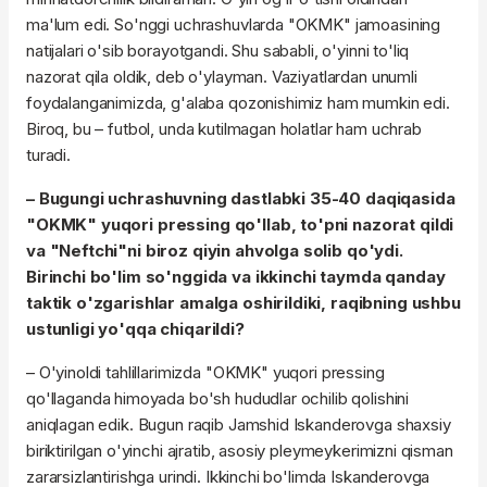
ma'lum edi. So'nggi uchrashuvlarda "OKMK" jamoasining
natijalari o'sib borayotgandi. Shu sababli, o'yinni to'liq
nazorat qila oldik, deb o'ylayman. Vaziyatlardan unumli
foydalanganimizda, g'alaba qozonishimiz ham mumkin edi.
Biroq, bu – futbol, unda kutilmagan holatlar ham uchrab
turadi.
– Bugungi uchrashuvning dastlabki 35-40 daqiqasida
"OKMK" yuqori pressing qo'llab, to'pni nazorat qildi
va "Neftchi"ni biroz qiyin ahvolga solib qo'ydi.
Birinchi bo'lim so'nggida va ikkinchi taymda qanday
taktik o'zgarishlar amalga oshirildiki, raqibning ushbu
ustunligi yo'qqa chiqarildi?
– O'yinoldi tahlillarimizda "OKMK" yuqori pressing
qo'llaganda himoyada bo'sh hududlar ochilib qolishini
aniqlagan edik. Bugun raqib Jamshid Iskanderovga shaxsiy
biriktirilgan o'yinchi ajratib, asosiy pleymeykerimizni qisman
zararsizlantirishga urindi. Ikkinchi bo'limda Iskanderovga