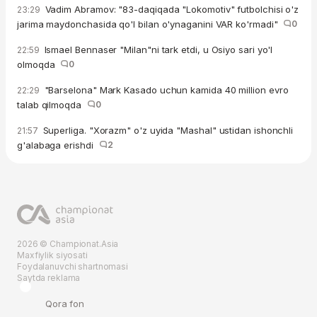
Vadim Abramov: "83-daqiqada "Lokomotiv" futbolchisi o'z
23:29
jarima maydonchasida qo'l bilan o'ynaganini VAR ko'rmadi"
0
Ismael Bennaser "Milan"ni tark etdi, u Osiyo sari yo'l
22:59
olmoqda
0
"Barselona" Mark Kasado uchun kamida 40 million evro
22:29
talab qilmoqda
0
Superliga. "Xorazm" o'z uyida "Mashal" ustidan ishonchli
21:57
g'alabaga erishdi
2
2026 © Championat.Asia
Maxfiylik siyosati
Foydalanuvchi shartnomasi
Saytda reklama
Qora fon