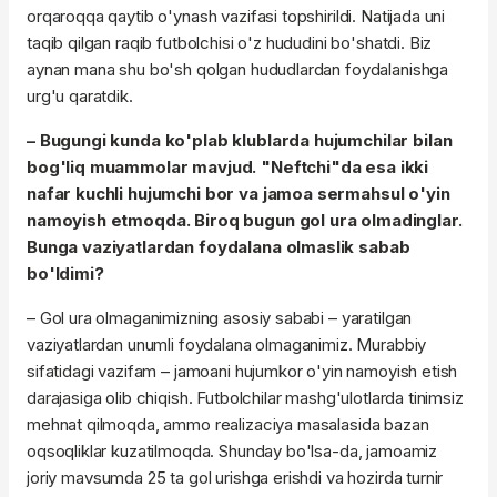
orqaroqqa qaytib o'ynash vazifasi topshirildi. Natijada uni
taqib qilgan raqib futbolchisi o'z hududini bo'shatdi. Biz
aynan mana shu bo'sh qolgan hududlardan foydalanishga
urg'u qaratdik.
– Bugungi kunda ko'plab klublarda hujumchilar bilan
bog'liq muammolar mavjud. "Neftchi"da esa ikki
nafar kuchli hujumchi bor va jamoa sermahsul o'yin
namoyish etmoqda. Biroq bugun gol ura olmadinglar.
Bunga vaziyatlardan foydalana olmaslik sabab
bo'ldimi?
– Gol ura olmaganimizning asosiy sababi – yaratilgan
vaziyatlardan unumli foydalana olmaganimiz. Murabbiy
sifatidagi vazifam – jamoani hujumkor o'yin namoyish etish
darajasiga olib chiqish. Futbolchilar mashg'ulotlarda tinimsiz
mehnat qilmoqda, ammo realizaciya masalasida bazan
oqsoqliklar kuzatilmoqda. Shunday bo'lsa-da, jamoamiz
joriy mavsumda 25 ta gol urishga erishdi va hozirda turnir