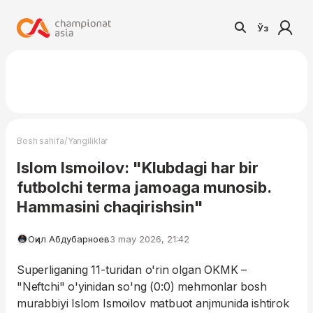
Ўз
/
Bosh sahifa
Yangiliklar
Islom Ismoilov: "Klubdagi har bir
futbolchi terma jamoaga munosib.
Hammasini chaqirishsin"
Оқил Абдубарноев
3 may 2026, 21:42
Superliganing 11-turidan o'rin olgan OKMK –
"Neftchi" o'yinidan so'ng (0:0) mehmonlar bosh
murabbiyi Islom Ismoilov matbuot anjmunida ishtirok