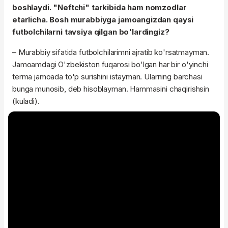
boshlaydi. "Neftchi" tarkibida ham nomzodlar
etarlicha. Bosh murabbiyga jamoangizdan qaysi
futbolchilarni tavsiya qilgan bo'lardingiz?
– Murabbiy sifatida futbolchilarimni ajratib ko'rsatmayman.
Jamoamdagi O'zbekiston fuqarosi bo'lgan har bir o'yinchi
terma jamoada to'p surishini istayman. Ularning barchasi
bunga munosib, deb hisoblayman. Hammasini chaqirishsin
(kuladi).