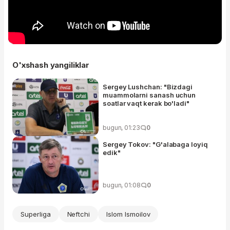
O'xshash yangiliklar
Sergey Lushchan: "Bizdagi
muammolarni sanash uchun
soatlar vaqt kerak bo'ladi"
bugun, 01:23
0
Sergey Tokov: "G'alabaga loyiq
edik"
bugun, 01:08
0
Superliga
Neftchi
Islom Ismoilov