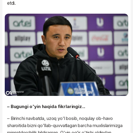
etdi.
– Bugungi o'yin haqida fikrlaringiz...
– Birinchi navbatda, uzoq yo'l bosib, noqulay ob-havo
sharoitida bizni qo'llab-quvvatlagan barcha muxlislarimizga
minnatdorchilik bildiraman. O'yin og'ir o'tishi oldindan