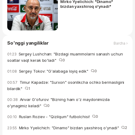
Mirko Yyelichich: "Dinamo"
bizdan yaxshiroq o'ynadi"
So'nggi yangiliklar
Barcha ›
Sergey Lushchan: "Bizdagi muammolarni sanash uchun
01:23
soatlar vaqt kerak bo'ladi"
0
Sergey Tokov: "G'alabaga loyiq edik"
0
01:08
Timur Kapadze: "Surxon" osonlikcha ochko bermasligini
00:57
bilardik"
1
Anvar G'ofurov: "Bizning ham o'z maydonimizda
00:38
o'ynagimiz keladi"
0
Ruslan Roziev - "Qizilqum" futbolchisi!
0
00:10
Mirko Yyelichich: "Dinamo" bizdan yaxshiroq o'ynadi"
2
23:55