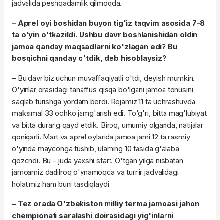
jadvalida peshqadamlik qilmoqda.
– Aprel oyi boshidan buyon tig'iz taqvim asosida 7-8
ta o'yin o'tkazildi. Ushbu davr boshlanishidan oldin
jamoa qanday maqsadlarni ko'zlagan edi? Bu
bosqichni qanday o'tdik, deb hisoblaysiz?
– Bu davr biz uchun muvaffaqiyatli o'tdi, deyish mumkin.
O'yinlar orasidagi tanaffus qisqa bo'lgani jamoa tonusini
saqlab turishga yordam berdi. Rejamiz 11 ta uchrashuvda
maksimal 33 ochko jamg'arish edi. To'g'ri, bitta mag'lubiyat
va bitta durang qayd etdik. Biroq, umumiy olganda, natijalar
qoniqarli. Mart va aprel oylarida jamoa jami 12 ta rasmiy
o'yinda maydonga tushib, ularning 10 tasida g'alaba
qozondi. Bu – juda yaxshi start. O'tgan yilga nisbatan
jamoamiz dadilroq o'ynamoqda va turnir jadvalidagi
holatimiz ham buni tasdiqlaydi.
– Tez orada O'zbekiston milliy terma jamoasi jahon
chempionati saralashi doirasidagi yig'inlarni