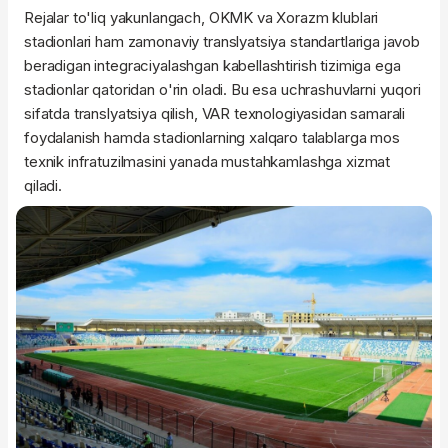
Rejalar to'liq yakunlangach, OKMK va Xorazm klublari
stadionlari ham zamonaviy translyatsiya standartlariga javob
beradigan integraciyalashgan kabellashtirish tizimiga ega
stadionlar qatoridan o'rin oladi. Bu esa uchrashuvlarni yuqori
sifatda translyatsiya qilish, VAR texnologiyasidan samarali
foydalanish hamda stadionlarning xalqaro talablarga mos
texnik infratuzilmasini yanada mustahkamlashga xizmat
qiladi.