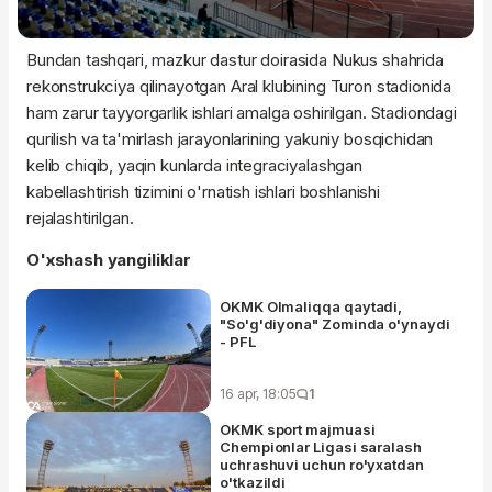
Bundan tashqari, mazkur dastur doirasida Nukus shahrida
rekonstrukciya qilinayotgan Aral klubining Turon stadionida
ham zarur tayyorgarlik ishlari amalga oshirilgan. Stadiondagi
qurilish va ta'mirlash jarayonlarining yakuniy bosqichidan
kelib chiqib, yaqin kunlarda integraciyalashgan
kabellashtirish tizimini o'rnatish ishlari boshlanishi
rejalashtirilgan.
O'xshash yangiliklar
OKMK Olmaliqqa qaytadi,
"So'g'diyona" Zominda o'ynaydi
- PFL
16 apr, 18:05
1
OKMK sport majmuasi
Chempionlar Ligasi saralash
uchrashuvi uchun ro'yxatdan
o'tkazildi