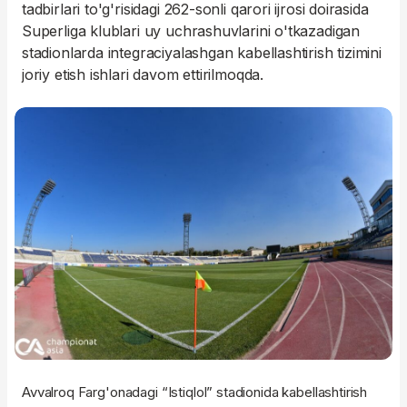
tadbirlari to'g'risidagi 262-sonli qarori ijrosi doirasida
Superliga klublari uy uchrashuvlarini o'tkazadigan
stadionlarda integraciyalashgan kabellashtirish tizimini
joriy etish ishlari davom ettirilmoqda.
Avvalroq Farg'onadagi “Istiqlol” stadionida kabellashtirish