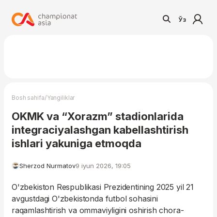
Ўз
/
Bosh sahifa
Yangiliklar
OKMK va “Xorazm” stadionlarida
integraciyalashgan kabellashtirish
ishlari yakuniga etmoqda
Sherzod Nurmatov
9 iyun 2026, 19:05
O'zbekiston Respublikasi Prezidentining 2025 yil 21
avgustdagi O'zbekistonda futbol sohasini
raqamlashtirish va ommaviyligini oshirish chora-