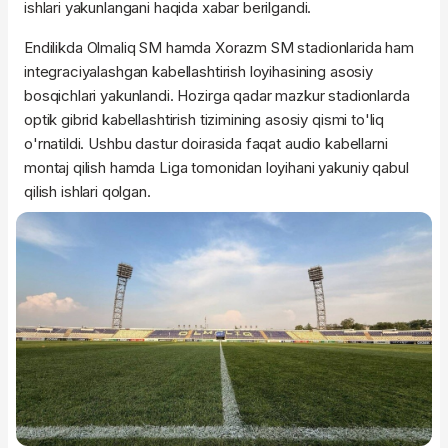
ishlari yakunlangani haqida xabar berilgandi.
Endilikda Olmaliq SM hamda Xorazm SM stadionlarida ham
integraciyalashgan kabellashtirish loyihasining asosiy
bosqichlari yakunlandi. Hozirga qadar mazkur stadionlarda
optik gibrid kabellashtirish tizimining asosiy qismi to'liq
o'rnatildi. Ushbu dastur doirasida faqat audio kabellarni
montaj qilish hamda Liga tomonidan loyihani yakuniy qabul
qilish ishlari qolgan.