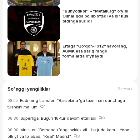
“Bunyodkor” – “Metallurg” o'yini
Olmaliqda bo'lib o'tadi va bir kun
oldinga surildi
Ertaga "Qo'qon-1912" havorang,
AGMK esa sariq rangli
formalarda o'ynaydi
So'nggi yangiliklar
Barcha ›
Rodrining transferi "Barselona"ga taxminan qanchaga
08:55
tushishi ma'lum
1
Superliga. Bugun 16-tur davom ettiriladi
0
08:30
Vinisius: "Bernabeu"dagi sakkiz yil - bu juda kam… Yana
08:00
olti yil va to abad, "Real" Madrid"
3