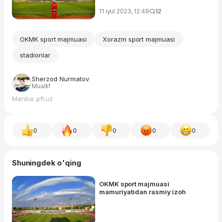
11 iyul 2023, 12:49
12
OKMK sport majmuasi
Xorazm sport majmuasi
stadionlar
Sherzod Nurmatov
Muallif
Manba: pfl.uz
0
0
0
0
0
Shuningdek o'qing
OKMK sport majmuasi
mamuriyatidan rasmiy izoh