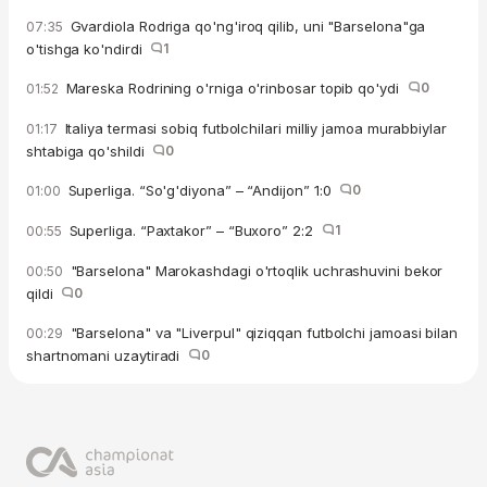
Gvardiola Rodriga qo'ng'iroq qilib, uni "Barselona"ga
07:35
o'tishga ko'ndirdi
1
Mareska Rodrining o'rniga o'rinbosar topib qo'ydi
0
01:52
Italiya termasi sobiq futbolchilari milliy jamoa murabbiylar
01:17
shtabiga qo'shildi
0
Superliga. “So'g'diyona” – “Andijon” 1:0
0
01:00
Superliga. “Paxtakor” – “Buxoro” 2:2
1
00:55
"Barselona" Marokashdagi o'rtoqlik uchrashuvini bekor
00:50
qildi
0
"Barselona" va "Liverpul" qiziqqan futbolchi jamoasi bilan
00:29
shartnomani uzaytiradi
0