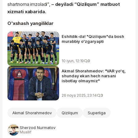
shartnoma imzoladi”,
– deyiladi “Qizilqum” matbuot
xizmati xabarida.
O'xshash yangiliklar
Eshitdik-da! "Qizilqum"da bosh
murabbiy o'zgaryapti
10 iyun, 12:19
0
Akmal Shorahmedov: "VAR yo'q,
shunday ekan hech narsani
isbotlay olmaymiz"
26 noya 2025, 23:14
3
Akmal Shorahmedov
Qizilqum
Superliga
Sherzod Nurmatov
Muallif