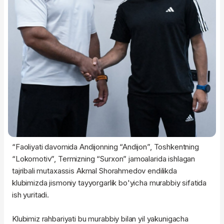
“Faoliyati davomida Andijonning “Andijon”, Toshkentning
“Lokomotiv”, Termizning “Surxon” jamoalarida ishlagan
tajribali mutaxassis Akmal Shorahmedov endilikda
klubimizda jismoniy tayyorgarlik bo'yicha murabbiy sifatida
ish yuritadi.
Klubimiz rahbariyati bu murabbiy bilan yil yakunigacha