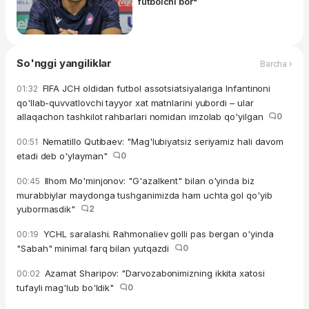
futbolchi bor"
So'nggi yangiliklar
Barcha ›
FIFA JCH oldidan futbol assotsiatsiyalariga Infantinoni
01:32
qo'llab-quvvatlovchi tayyor xat matnlarini yubordi – ular
allaqachon tashkilot rahbarlari nomidan imzolab qo'yilgan
0
Nematillo Qutibaev: "Mag'lubiyatsiz seriyamiz hali davom
00:51
etadi deb o'ylayman"
0
Ilhom Mo'minjonov: "G'azalkent" bilan o'yinda biz
00:45
murabbiylar maydonga tushganimizda ham uchta gol qo'yib
yubormasdik"
2
YCHL saralashi. Rahmonaliev golli pas bergan o'yinda
00:19
"Sabah" minimal farq bilan yutqazdi
0
Azamat Sharipov: "Darvozabonimizning ikkita xatosi
00:02
tufayli mag'lub bo'ldik"
0