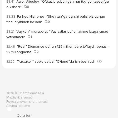
Asror Aliqulov: "O'tkazib yuborilgan har ikki gol tasodifga
23:41
o'xshadi"
0
Farhod Nishonov: "Sho'rtan"ga qarshi bahs biz uchun
23:33
final o'yinidek bo'ladi"
0
"Jayxun" murabbiyi: "Vaziyatlar bo'ldi, ammo bizga omad
23:21
yetishmadi"
1
"Real" Diomande uchun 125 million evro to'laydi, bonus –
22:48
15 milliongacha
2
"Paxtakor" sobiq ustozi "Oklend"da ish boshladi
5
22:25
2026 © Championat.Asia
Maxfiylik siyosati
Foydalanuvchi shartnomasi
Saytda reklama
Qora fon