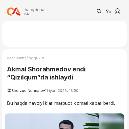
Ўз
/
Bosh sahifa
Yangiliklar
Akmal Shorahmedov endi
“Qizilqum”da ishlaydi
Sherzod Nurmatov
11 iyun 2026, 13:50
Bu haqda navoiyliklar matbuot xizmati xabar berdi.