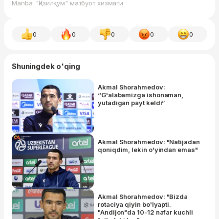
Manba: "Қизилқум" матбуот хизмати
0
0
0
0
0
Shuningdek o'qing
Akmal Shorahmedov:
“G'alabamizga ishonaman,
yutadigan payt keldi”
Akmal Shorahmedov: "Natijadan
qoniqdim, lekin o'yindan emas"
Akmal Shorahmedov: "Bizda
rotaciya qiyin bo'lyapti.
"Andijon"da 10-12 nafar kuchli