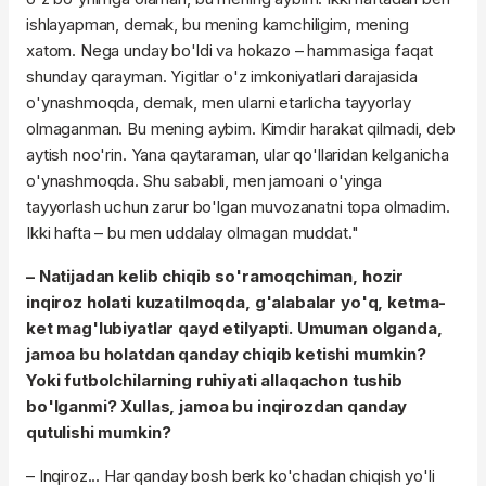
ishlayapman, demak, bu mening kamchiligim, mening
xatom. Nega unday bo'ldi va hokazo – hammasiga faqat
shunday qarayman. Yigitlar o'z imkoniyatlari darajasida
o'ynashmoqda, demak, men ularni etarlicha tayyorlay
olmaganman. Bu mening aybim. Kimdir harakat qilmadi, deb
aytish noo'rin. Yana qaytaraman, ular qo'llaridan kelganicha
o'ynashmoqda. Shu sababli, men jamoani o'yinga
tayyorlash uchun zarur bo'lgan muvozanatni topa olmadim.
Ikki hafta – bu men uddalay olmagan muddat."
– Natijadan kelib chiqib so'ramoqchiman, hozir
inqiroz holati kuzatilmoqda, g'alabalar yo'q, ketma-
ket mag'lubiyatlar qayd etilyapti. Umuman olganda,
jamoa bu holatdan qanday chiqib ketishi mumkin?
Yoki futbolchilarning ruhiyati allaqachon tushib
bo'lganmi? Xullas, jamoa bu inqirozdan qanday
qutulishi mumkin?
– Inqiroz... Har qanday bosh berk ko'chadan chiqish yo'li