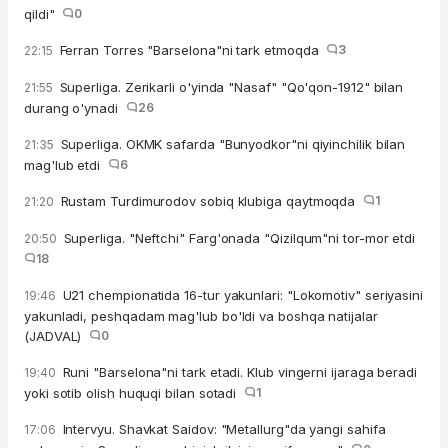
qildi"
0
Ferran Torres "Barselona"ni tark etmoqda
3
22:15
Superliga. Zerikarli o'yinda "Nasaf" "Qo'qon-1912" bilan
21:55
durang o'ynadi
26
Superliga. OKMK safarda "Bunyodkor"ni qiyinchilik bilan
21:35
mag'lub etdi
6
Rustam Turdimurodov sobiq klubiga qaytmoqda
1
21:20
Superliga. "Neftchi" Farg'onada "Qizilqum"ni tor-mor etdi
20:50
18
U21 chempionatida 16-tur yakunlari: "Lokomotiv" seriyasini
19:46
yakunladi, peshqadam mag'lub bo'ldi va boshqa natijalar
(JADVAL)
0
Runi "Barselona"ni tark etadi. Klub vingerni ijaraga beradi
19:40
yoki sotib olish huquqi bilan sotadi
1
Intervyu. Shavkat Saidov: "Metallurg"da yangi sahifa
17:06