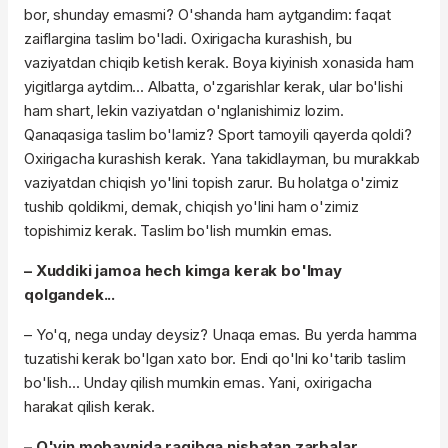
bor, shunday emasmi? O'shanda ham aytgandim: faqat
zaiflargina taslim bo'ladi. Oxirigacha kurashish, bu
vaziyatdan chiqib ketish kerak. Boya kiyinish xonasida ham
yigitlarga aytdim... Albatta, o'zgarishlar kerak, ular bo'lishi
ham shart, lekin vaziyatdan o'nglanishimiz lozim.
Qanaqasiga taslim bo'lamiz? Sport tamoyili qayerda qoldi?
Oxirigacha kurashish kerak. Yana takidlayman, bu murakkab
vaziyatdan chiqish yo'lini topish zarur. Bu holatga o'zimiz
tushib qoldikmi, demak, chiqish yo'lini ham o'zimiz
topishimiz kerak. Taslim bo'lish mumkin emas.
– Xuddiki jamoa hech kimga kerak bo'lmay
qolgandek...
– Yo'q, nega unday deysiz? Unaqa emas. Bu yerda hamma
tuzatishi kerak bo'lgan xato bor. Endi qo'lni ko'tarib taslim
bo'lish... Unday qilish mumkin emas. Yani, oxirigacha
harakat qilish kerak.
– O'yin mobaynida raqibga nisbatan zarbalar