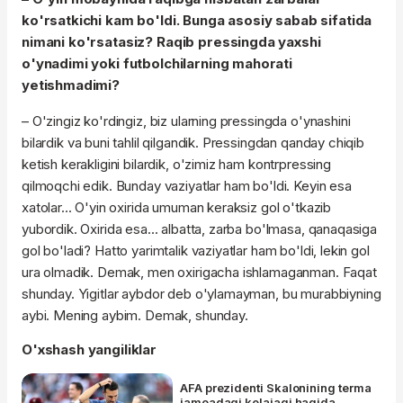
ko'rsatkichi kam bo'ldi. Bunga asosiy sabab sifatida
nimani ko'rsatasiz? Raqib pressingda yaxshi
o'ynadimi yoki futbolchilarning mahorati
yetishmadimi?
– O'zingiz ko'rdingiz, biz ularning pressingda o'ynashini
bilardik va buni tahlil qilgandik. Pressingdan qanday chiqib
ketish kerakligini bilardik, o'zimiz ham kontrpressing
qilmoqchi edik. Bunday vaziyatlar ham bo'ldi. Keyin esa
xatolar... O'yin oxirida umuman keraksiz gol o'tkazib
yubordik. Oxirida esa... albatta, zarba bo'lmasa, qanaqasiga
gol bo'ladi? Hatto yarimtalik vaziyatlar ham bo'ldi, lekin gol
ura olmadik. Demak, men oxirigacha ishlamaganman. Faqat
shunday. Yigitlar aybdor deb o'ylamayman, bu murabbiyning
aybi. Mening aybim. Demak, shunday.
O'xshash yangiliklar
AFA prezidenti Skalonining terma
jamoadagi kelajagi haqida