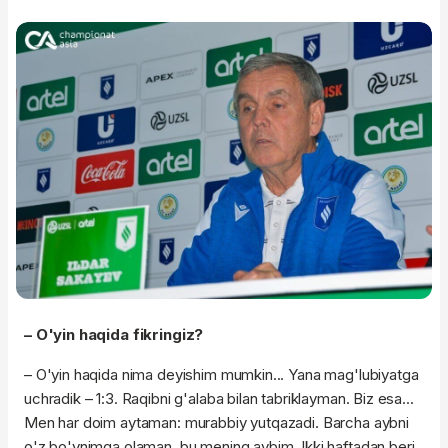
– O'yin haqida fikringiz?
– O'yin haqida nima deyishim mumkin... Yana mag'lubiyatga
uchradik – 1:3. Raqibni g'alaba bilan tabriklayman. Biz esa...
Men har doim aytaman: murabbiy yutqazadi. Barcha aybni
o'z bo'ynimga olaman, bu mening aybim. Ikki haftadan beri