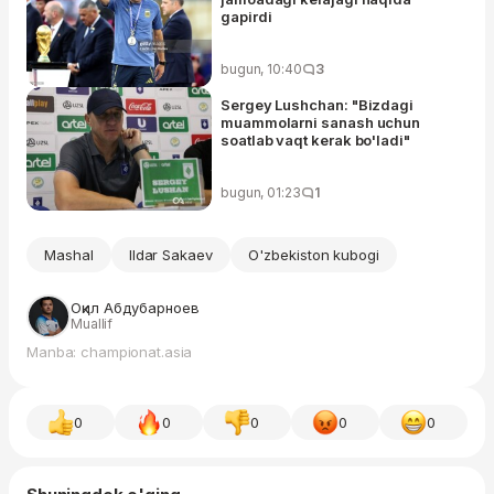
gapirdi
bugun, 10:40
3
Sergey Lushchan: "Bizdagi
muammolarni sanash uchun
soatlab vaqt kerak bo'ladi"
bugun, 01:23
1
Mashal
Ildar Sakaev
O'zbekiston kubogi
Оқил Абдубарноев
Muallif
Manba: championat.asia
0
0
0
0
0