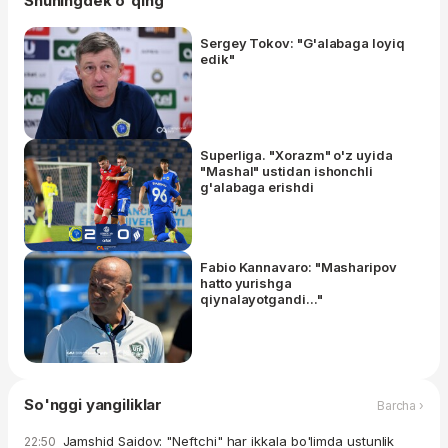
Shuningdek o'qing
Sergey Tokov: "G'alabaga loyiq
edik"
Superliga. "Xorazm" o'z uyida
"Mashal" ustidan ishonchli
g'alabaga erishdi
Fabio Kannavaro: "Masharipov
hatto yurishga
qiynalayotgandi..."
So'nggi yangiliklar
Barcha ›
Jamshid Saidov: "Neftchi" har ikkala bo'limda ustunlik
22:50