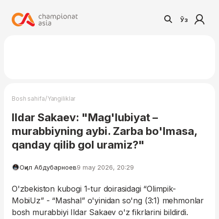
Ўз
/
Bosh sahifa
Yangiliklar
Ildar Sakaev: "Mag'lubiyat –
murabbiyning aybi. Zarba bo'lmasa,
qanday qilib gol uramiz?"
Оқил Абдубарноев
9 may 2026, 20:29
O'zbekiston kubogi 1-tur doirasidagi “Olimpik-
MobiUz” - “Mashal” o'yinidan so'ng (3:1) mehmonlar
bosh murabbiyi Ildar Sakaev o'z fikrlarini bildirdi.