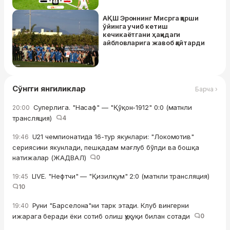
АҚШ Эроннинг Мисрга қарши
ўйинга учиб кетиш
кечикаётгани ҳақидаги
айбловларига жавоб қайтарди
Сўнгги янгиликлар
Барча ›
Суперлига. "Насаф" — "Қўқон-1912" 0:0 (матнли
20:00
трансляция)
4
U21 чемпионатида 16-тур якунлари: "Локомотив"
19:46
сериясини якунлади, пешқадам мағлуб бўлди ва бошқа
натижалар (ЖАДВАЛ)
0
LIVE. "Нефтчи" — "Қизилқум" 2:0 (матнли трансляция)
19:45
10
Руни "Барселона"ни тарк этади. Клуб вингерни
19:40
ижарага беради ёки сотиб олиш ҳуқуқи билан сотади
0