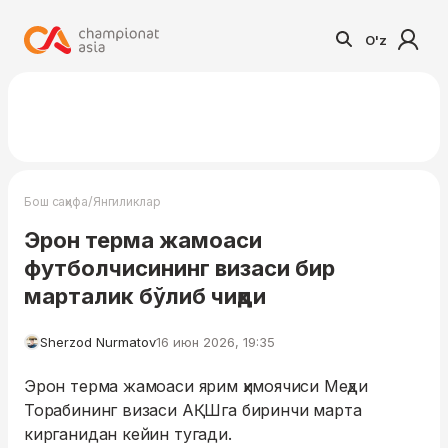
O'z
/
Бош саҳифа
Янгиликлар
Эрон терма жамоаси
футболчисининг визаси бир
марталик бўлиб чиқди
Sherzod Nurmatov
16 июн 2026, 19:35
Эрон терма жамоаси ярим ҳимоячиси Меҳди
Торабининг визаси АҚШга биринчи марта
кирганидан кейин тугади.