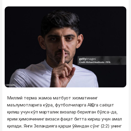
Миллий терма жамоа матбуот хизматининг
маълумотларига кўра, футболчиларга АҚШга саёҳат
қилиш учун кўп марталик визалар берилган бўлса-да,
ярим ҳимоячининг визаси фақат битта кириш учун амал
қилади. Янги Зеландияга қарши ўйиндан сўнг (2:2) унинг