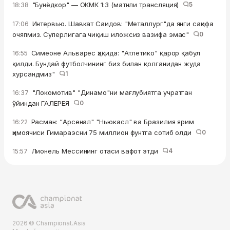
"Бунёдкор" — ОКМК 1:3 (матнли трансляция)
5
18:38
Интервью. Шавкат Саидов: "Металлург"да янги саҳифа
17:06
очяпмиз. Суперлигага чиқиш иложсиз вазифа эмас"
0
Симеоне Альварес ҳақида: "Атлетико" қарор қабул
16:55
қилди. Бундай футболчининг биз билан қолганидан жуда
хурсандмиз"
1
"Локомотив" "Динамо"ни мағлубиятга учратган
16:37
ўйиндан ГАЛЕРЕЯ
0
Расман: “Арсенал" "Ньюкасл" ва Бразилия ярим
16:22
ҳимоячиси Гимараэсни 75 миллион фунтга сотиб олди
0
Лионель Мессининг отаси вафот этди
4
15:57
2026 © Championat.Asia