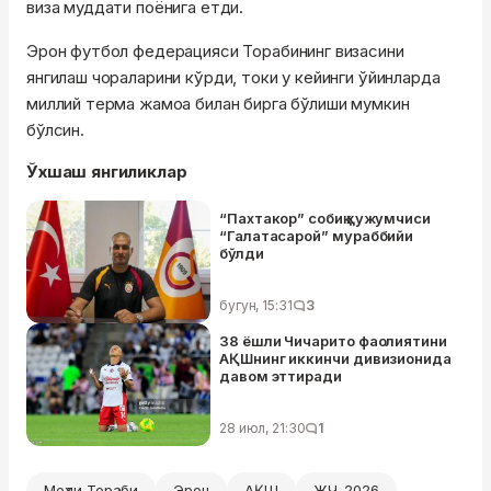
виза муддати поёнига етди.
Эрон футбол федерацияси Торабининг визасини
янгилаш чораларини кўрди, токи у кейинги ўйинларда
миллий терма жамоа билан бирга бўлиши мумкин
бўлсин.
Ўхшаш янгиликлар
“Пахтакор” собиқ ҳужумчиси
“Галатасарой” мураббийи
бўлди
бугун, 15:31
3
38 ёшли Чичарито фаолиятини
АҚШнинг иккинчи дивизионида
давом эттиради
28 июл, 21:30
1
Меҳди Тораби
Эрон
АҚШ
ЖЧ-2026