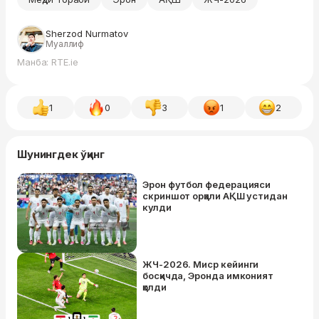
Sherzod Nurmatov
Муаллиф
Манба: RTE.ie
1
0
3
1
2
Шунингдек ўқинг
Эрон футбол федерацияси
скриншот орқали АҚШ устидан
кулди
ЖЧ-2026. Миср кейинги
босқичда, Эронда имконият
қолди