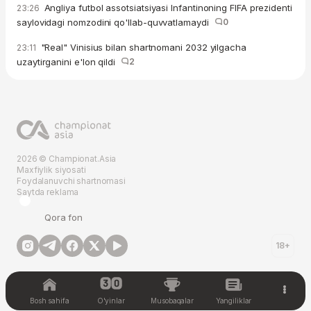
Angliya futbol assotsiatsiyasi Infantinoning FIFA prezidenti
23:26
saylovidagi nomzodini qo'llab-quvvatlamaydi
0
"Real" Vinisius bilan shartnomani 2032 yilgacha
23:11
uzaytirganini e'lon qildi
2
2026 © Championat.Asia
Maxfiylik siyosati
Foydalanuvchi shartnomasi
Saytda reklama
Qora fon
18+
Bosh sahifa
O'yinlar
Musobaqalar
Yangiliklar