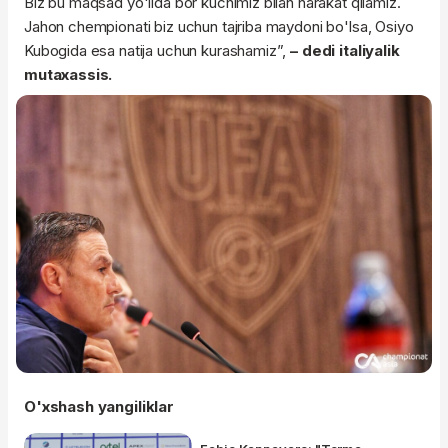
Biz bu maqsad yo'lida bor kuchimiz bilan harakat qilamiz.
Jahon chempionati biz uchun tajriba maydoni bo'lsa, Osiyo
Kubogida esa natija uchun kurashamiz”,
– dedi italiyalik
mutaxassis.
O'xshash yangiliklar