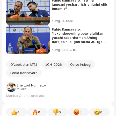
Fabio Kannavaro: "Terma
jamoani yoshartirish ishlarini olib
boramiz"
5 avg, 14:11
8
Fabio Kannavaro:
"Iskanderovning potencialidan
yaxshi xabardorman. Uning
darajasini bilgan holda JCHga
olib borganman"
5 avg, 13:28
14
O'zbekiston MTJ
JCH-2026
Osiyo Kubogi
Fabio Kannavaro
Sherzod Nurmatov
Muallif
Manba: Championat.asia
4
0
0
0
0