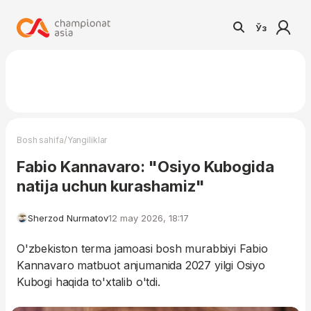
Ўз
/
Bosh sahifa
Yangiliklar
Fabio Kannavaro: "Osiyo Kubogida
natija uchun kurashamiz"
Sherzod Nurmatov
12 may 2026, 18:17
O'zbekiston terma jamoasi bosh murabbiyi Fabio
Kannavaro matbuot anjumanida 2027 yilgi Osiyo
Kubogi haqida to'xtalib o'tdi.