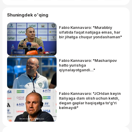
Shuningdek o'qing
Fabio Kannavaro: "Murabbiy
sifatida faqat natijaga emas, har
bir jihatga chuqur yondashaman"
Fabio Kannavaro: "Masharipov
hatto yurishga
qiynalayotgandi..."
Fabio Kannavaro: "JCHdan keyin
Italiyaga dam olish uchun ketdi,
degan gaplar haqiqatga to'g'ri
kelmaydi"