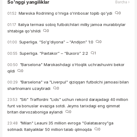
So'nggi yangiliklar
Barcha ›
Mareska Rodrining o'rniga o'rinbosar topib qo'ydi
0
01:52
Italiya termasi sobiq futbolchilari milliy jamoa murabbiylar
01:17
shtabiga qo'shildi
0
Superliga. “So'g'diyona” – “Andijon” 1:0
0
01:00
Superliga. “Paxtakor” – “Buxoro” 2:2
1
00:55
"Barselona" Marokashdagi o'rtoqlik uchrashuvini bekor
00:50
qildi
0
"Barselona" va "Liverpul" qiziqqan futbolchi jamoasi bilan
00:29
shartnomani uzaytiradi
0
"Siti" Traffordni "Lids" uchun rekord darajadagi 40 million
23:53
funt va bonuslar evaziga sotdi. Jeyms tarixdagi eng qimmat
britan darvozaboniga aylandi
0
"Milan" Leauni 35 million evroga "Galatasaroy"ga
23:48
sotmadi. Italiyaliklar 50 million talab qilmoqda
0