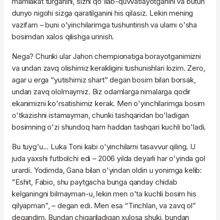
mamlakat turganini, sizni qo'llab-quvvatlayotganini va butun
dunyo nigohi sizga qaratilganini his qilasiz. Lekin mening
vazifam – buni o'yinchilarimga tushuntirish va ularni o'sha
bosimdan xalos qilishga urinish.
Nega? Chunki ular Jahon chempionatiga borayotganimizni
va undan zavq olishimiz kerakligini tushunishlari lozim. Zero,
agar u erga “yutishimiz shart” degan bosim bilan borsak,
undan zavq ololmaymiz. Biz odamlarga nimalarga qodir
ekanimizni ko'rsatishimiz kerak. Men o'yinchilarimga bosim
o'tkazishni istamayman, chunki tashqaridan bo'ladigan
bosimning o'zi shundoq ham haddan tashqari kuchli bo'ladi.
Bu tuyg'u... Luka Toni kabi o'yinchilarni tasavvur qiling. U
juda yaxshi futbolchi edi – 2006 yilda deyarli har o'yinda gol
urardi. Yodimda, Gana bilan o'yindan oldin u yonimga kelib:
“Eshit, Fabio, shu paytgacha bunga qanday chidab
kelganingni bilmayman-u, lekin men o'ta kuchli bosim his
qilyapman”, – degan edi. Men esa “Tinchlan, va zavq ol”
degandim. Bundan chiqariladigan xulosa shuki, bundan