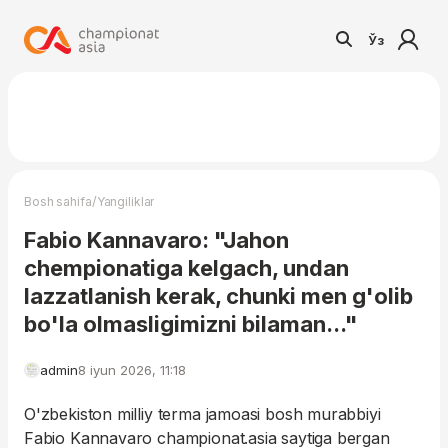
Ўз
/
Bosh sahifa
Yangiliklar
Fabio Kannavaro: "Jahon
chempionatiga kelgach, undan
lazzatlanish kerak, chunki men g'olib
bo'la olmasligimizni bilaman..."
admin
8 iyun 2026, 11:18
O'zbekiston milliy terma jamoasi bosh murabbiyi
Fabio Kannavaro championat.asia saytiga bergan