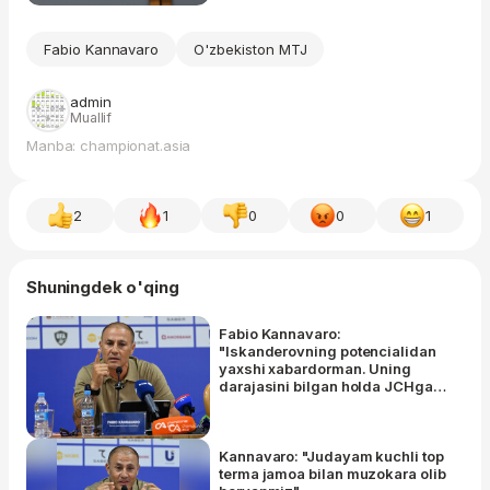
Fabio Kannavaro
O'zbekiston MTJ
admin
Muallif
Manba: championat.asia
2
1
0
0
1
Shuningdek o'qing
Fabio Kannavaro:
"Iskanderovning potencialidan
yaxshi xabardorman. Uning
darajasini bilgan holda JCHga
olib borganman"
Kannavaro: "Judayam kuchli top
terma jamoa bilan muzokara olib