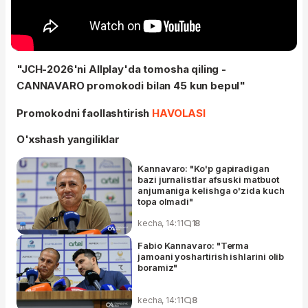
"JCH-2026'ni Allplay'da tomosha qiling -
CANNAVARO promokodi bilan 45 kun bepul"
Promokodni faollashtirish
HAVOLASI
O'xshash yangiliklar
Kannavaro: "Ko'p gapiradigan
bazi jurnalistlar afsuski matbuot
anjumaniga kelishga o'zida kuch
topa olmadi"
kecha, 14:11
18
Fabio Kannavaro: "Terma
jamoani yoshartirish ishlarini olib
boramiz"
kecha, 14:11
8