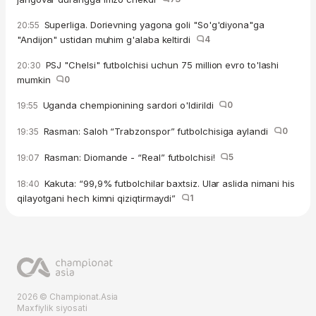
Superliga. Dorievning yagona goli "So'g'diyona"ga
20:55
"Andijon" ustidan muhim g'alaba keltirdi
4
PSJ "Chelsi" futbolchisi uchun 75 million evro to'lashi
20:30
mumkin
0
Uganda chempionining sardori o'ldirildi
0
19:55
Rasman: Saloh “Trabzonspor” futbolchisiga aylandi
0
19:35
Rasman: Diomande - “Real” futbolchisi!
5
19:07
Kakuta: “99,9% futbolchilar baxtsiz. Ular aslida nimani his
18:40
qilayotgani hech kimni qiziqtirmaydi”
1
2026 © Championat.Asia
Maxfiylik siyosati