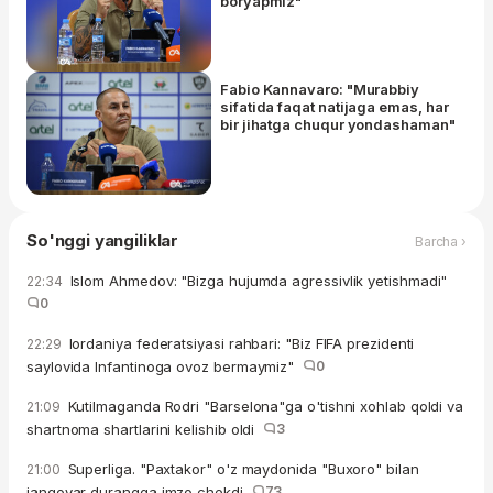
boryapmiz"
Fabio Kannavaro: "Murabbiy
sifatida faqat natijaga emas, har
bir jihatga chuqur yondashaman"
So'nggi yangiliklar
Barcha ›
Islom Ahmedov: "Bizga hujumda agressivlik yetishmadi"
22:34
0
Iordaniya federatsiyasi rahbari: "Biz FIFA prezidenti
22:29
saylovida Infantinoga ovoz bermaymiz"
0
Kutilmaganda Rodri "Barselona"ga o'tishni xohlab qoldi va
21:09
shartnoma shartlarini kelishib oldi
3
Superliga. "Paxtakor" o'z maydonida "Buxoro" bilan
21:00
jangovar durangga imzo chekdi
73