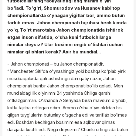
futbolchilarning faoliyatidagi eng muhim o'yin
bo'ladi. To'g'ri, Shomurodov va Husanov kabi top
chempionatlarda o'ynagan yigitlar bor, ammo butun
tarkib emas. Jahon chempionati tajribasi hech kimda
yo'q. To'rt marotaba Jahon chempionatida ishtirok
etgan inson sifatida, o'sha kuni futbolchilarga
nimalar deysiz? Ular bosimni engib o'tishlari uchun
nimalar qilishlari kerak? Axir bu mundial...
- Jahon chempionati – bu Jahon chempionatidir.
“Manchester Siti”da o'ynashingiz yoki boshqa ko'plab yirik
musobaqalarda qatnashishingizdan qatiy nazar, Jahon
chempionati baribir Jahon chempionati bo'lib qoladi. Men
mundialdagi ilk o'yinimni 24 yoshimda Chiliga qarshi
o'tkazganman. O'shanda A Seriyada besh mavsum o'ynab,
katta tajriba orttirgan edim. Ammo o'sha o'yin oldidan his
qilgan tuyg'ularim butunlay o'zgacha edi va tariflab bo'lmas
edi. Boshdan kechirgan bosimim esa aqlbovar qilmas
darajada kuchli edi. Nega deysizmi? Chunki ortingizda butun