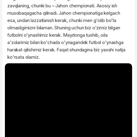
zavqlaning, chunki bu – Jahon chempionati. Asosiy ish
musobaqagacha qilinadi. Jahon chempionatiga kelgach
esa, undan lazzatlanish kerak, chunki men g'olib bo'la
olmasligimizni bilaman. Shuning uchun biz o'zimiz bilgan
futbolni o'ynashimiz kerak. Maydonga tushib, oila
a'zolarimiz bilan ko'chada o'ynagandek futbol o'ynashga
harakat qilishimiz kerak. Faqat shundagina biz yaxshi natija
ko'rsata olamiz.