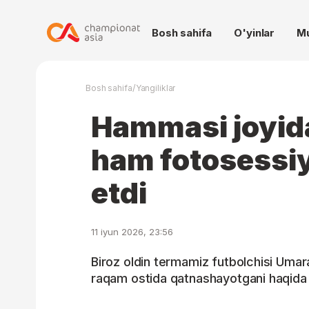
Bosh sahifa
O'yinlar
M
/
Bosh sahifa
Yangiliklar
Hammasi joyid
ham fotosessiy
etdi
11 iyun 2026, 23:56
Biroz oldin termamiz futbolchisi Umar
raqam ostida qatnashayotgani haqida