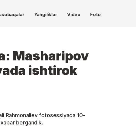
usobaqalar
Yangiliklar
Video
Foto
a: Masharipov
ada ishtirok
ali Rahmonaliev fotosessiyada 10-
 xabar bergandik.