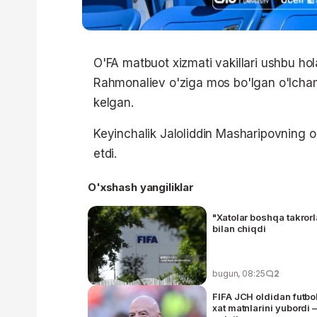
O'FA matbuot xizmati vakillari ushbu hola
Rahmonaliev o'ziga mos bo'lgan o'lcham
kelgan.
Keyinchalik Jaloliddin Masharipovning o
etdi.
O'xshash yangiliklar
"Xatolar boshqa takror
bilan chiqdi
bugun, 08:25
2
FIFA JCH oldidan futbol
xat matnlarini yubordi 