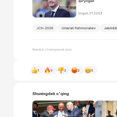
qo'yilgan
bugun, 01:32
1
JCH-2026
Umarali Rahmonaliev
Jalolid
Manba: championat.asia
1
0
3
2
0
Shuningdek o'qing