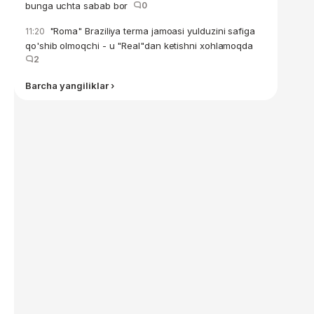
bunga uchta sabab bor
0
"Roma" Braziliya terma jamoasi yulduzini safiga
11:20
qo'shib olmoqchi - u "Real"dan ketishni xohlamoqda
2
Barcha yangiliklar ›