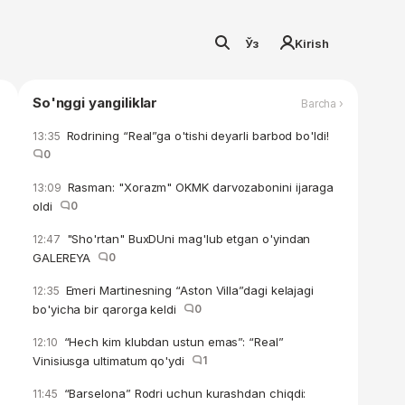
Ўз
Kirish
So'nggi yangiliklar
Barcha ›
Rodrining “Real”ga o'tishi deyarli barbod bo'ldi!
13:35
0
Rasman: "Xorazm" OKMK darvozabonini ijaraga
13:09
oldi
0
"Sho'rtan" BuxDUni mag'lub etgan o'yindan
12:47
GALEREYA
0
Emeri Martinesning “Aston Villa”dagi kelajagi
12:35
bo'yicha bir qarorga keldi
0
“Hech kim klubdan ustun emas”: “Real”
12:10
Vinisiusga ultimatum qo'ydi
1
“Barselona” Rodri uchun kurashdan chiqdi:
11:45