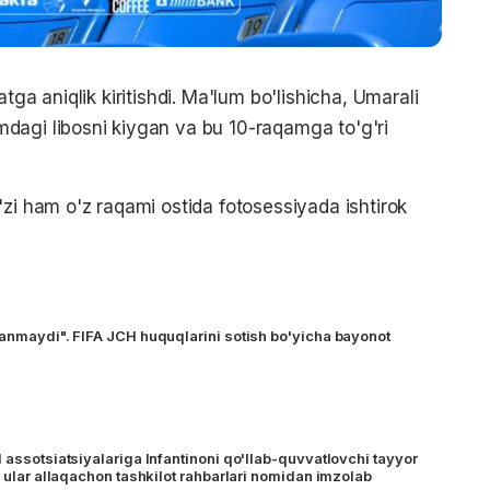
tga aniqlik kiritishdi. Ma'lum bo'lishicha, Umarali
dagi libosni kiygan va bu 10-raqamga to'g'ri
'zi ham o'z raqami ostida fotosessiyada ishtirok
lanmaydi". FIFA JCH huquqlarini sotish bo'yicha bayonot
 assotsiatsiyalariga Infantinoni qo'llab-quvvatlovchi tayyor
– ular allaqachon tashkilot rahbarlari nomidan imzolab