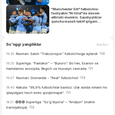
"Manchester Siti" futbolchisi
faoliyatini "Al Hilol"da davom
ettirishi mumkin. Saudiyaliklar
qancha maosh taklif qilgani
ma'lum
So'nggi yangiliklar
Barcha ›
Rasman: Saloh “Trabzonspor” futbolchisiga aylandi
0
19:35
Superliga. "Paxtakor" – "Buxoro": Bo'riev, Esanov va
19:20
Hamdamov asosiyda, Begich va Hussayn zaxirada
1
Rasman: Diomande - “Real” futbolchisi!
3
19:07
Kakuta: “99,9% futbolchilar baxtsiz. Ular aslida nimani his
18:40
qilayotgani hech kimni qiziqtirmaydi”
1
🔴🔴🔴 Superliga. "So'g'diyona" – "Andijon" (matnli
18:21
translyatsiya)
2