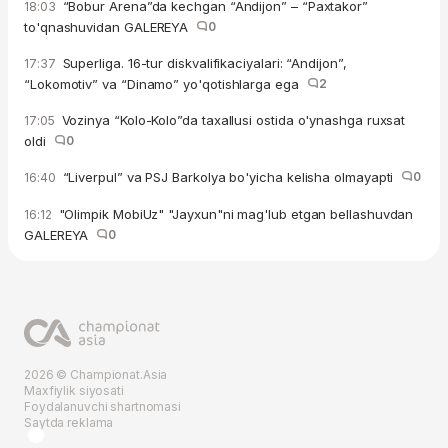
“Bobur Arena”da kechgan “Andijon” – “Paxtakor”
18:03
to'qnashuvidan GALEREYA
0
Superliga. 16-tur diskvalifikaciyalari: “Andijon”,
17:37
“Lokomotiv” va “Dinamo” yo'qotishlarga ega
2
Vozinya “Kolo-Kolo”da taxallusi ostida o'ynashga ruxsat
17:05
oldi
0
“Liverpul” va PSJ Barkolya bo'yicha kelisha olmayapti
0
16:40
"Olimpik MobiUz" "Jayxun"ni mag'lub etgan bellashuvdan
16:12
GALEREYA
0
2026 © Championat.Asia
Maxfiylik siyosati
Foydalanuvchi shartnomasi
Saytda reklama