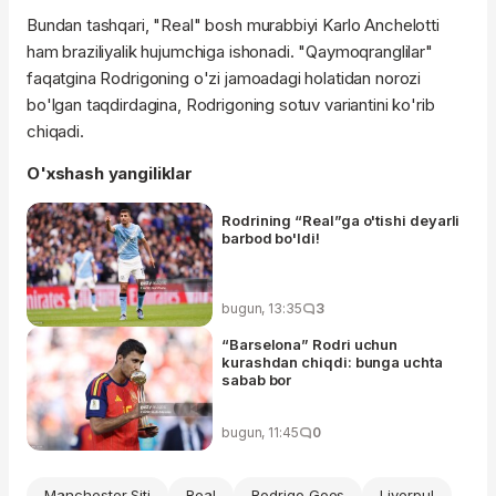
Bundan tashqari, "Real" bosh murabbiyi Karlo Anchelotti
ham braziliyalik hujumchiga ishonadi. "Qaymoqranglilar"
faqatgina Rodrigoning o'zi jamoadagi holatidan norozi
bo'lgan taqdirdagina, Rodrigoning sotuv variantini ko'rib
chiqadi.
O'xshash yangiliklar
Rodrining “Real”ga o'tishi deyarli
barbod bo'ldi!
bugun, 13:35
3
“Barselona” Rodri uchun
kurashdan chiqdi: bunga uchta
sabab bor
bugun, 11:45
0
Manchester Siti
Real
Rodrigo Goes
Liverpul