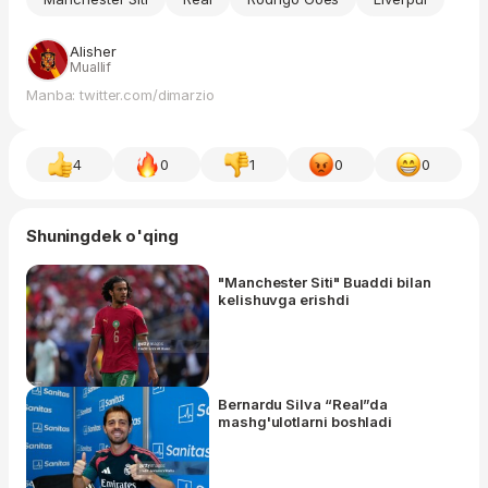
Alisher
Muallif
Manba: twitter.com/dimarzio
4
0
1
0
0
Shuningdek o'qing
"Manchester Siti" Buaddi bilan
kelishuvga erishdi
Bernardu Silva “Real”da
mashg'ulotlarni boshladi