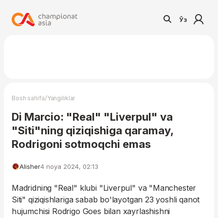
Ўз
/
Bosh sahifa
Yangiliklar
Di Marcio: "Real" "Liverpul" va
"Siti"ning qiziqishiga qaramay,
Rodrigoni sotmoqchi emas
Alisher
4 noya 2024, 02:13
Madridning "Real" klubi "Liverpul" va "Manchester
Siti" qiziqishlariga sabab bo'layotgan 23 yoshli qanot
hujumchisi Rodrigo Goes bilan xayrlashishni