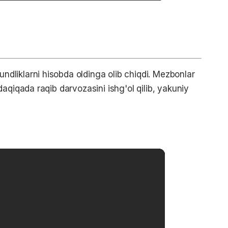
liklarni hisobda oldinga olib chiqdi. Mezbonlar
aqiqada raqib darvozasini ishg'ol qilib, yakuniy