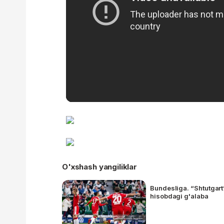
O'xshash yangiliklar
Bundesliga. “Shtutgart
hisobdagi g'alaba