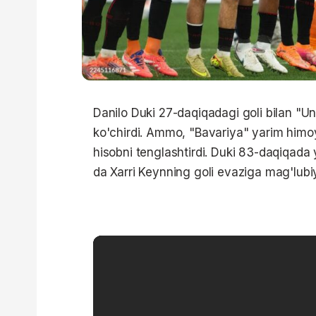
Danilo Duki 27-daqiqadagi goli bilan "U
ko'chirdi. Ammo, "Bavariya" yarim himoy
hisobni tenglashtirdi. Duki 83-daqiqada
da Xarri Keynning goli evaziga mag'lubiy