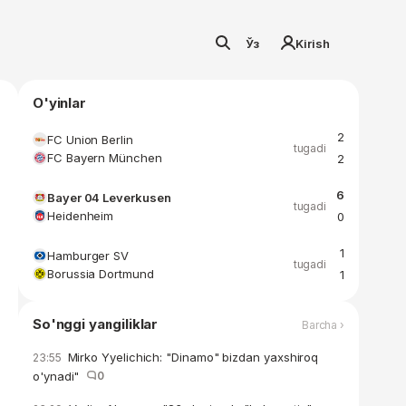
Ўз
Kirish
O'yinlar
2
FC Union Berlin
tugadi
FC Bayern München
2
6
Bayer 04 Leverkusen
tugadi
Heidenheim
0
1
Hamburger SV
tugadi
Borussia Dortmund
1
So'nggi yangiliklar
Barcha ›
Mirko Yyelichich: "Dinamo" bizdan yaxshiroq
23:55
o'ynadi"
0