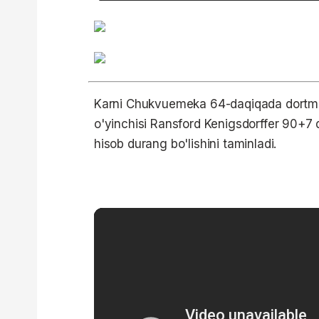
Karni Chukvuemeka 64-daqiqada dortmund
o'yinchisi Ransford Kenigsdorffer 90+7 d
hisob durang bo'lishini taminladi.