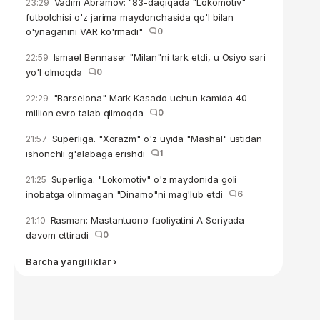
Vadim Abramov: "83-daqiqada "Lokomotiv"
23:29
futbolchisi o'z jarima maydonchasida qo'l bilan
o'ynaganini VAR ko'rmadi"
0
Ismael Bennaser "Milan"ni tark etdi, u Osiyo sari
22:59
yo'l olmoqda
0
"Barselona" Mark Kasado uchun kamida 40
22:29
million evro talab qilmoqda
0
Superliga. "Xorazm" o'z uyida "Mashal" ustidan
21:57
ishonchli g'alabaga erishdi
1
Superliga. "Lokomotiv" o'z maydonida goli
21:25
inobatga olinmagan "Dinamo"ni mag'lub etdi
6
Rasman: Mastantuono faoliyatini A Seriyada
21:10
davom ettiradi
0
Barcha yangiliklar ›