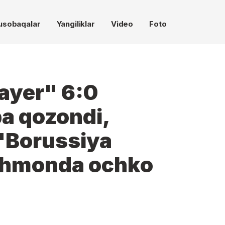
usobaqalar
Yangiliklar
Video
Foto
ayer" 6:0
ba qozondi,
"Borussiya
hmonda ochko