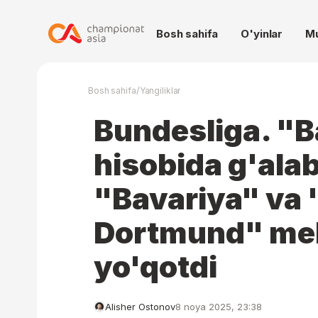
Bosh sahifa
O'yinlar
M
/
Bosh sahifa
Yangiliklar
Bundesliga. "B
hisobida g'ala
"Bavariya" va 
Dortmund" me
yo'qotdi
Alisher Ostonov
8 noya 2025, 23:38