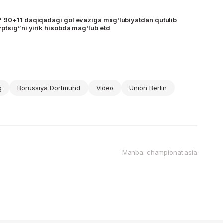
” 90+11 daqiqadagi gol evaziga mag'lubiyatdan qutulib
ptsig”ni yirik hisobda mag'lub etdi
g
Borussiya Dortmund
Video
Union Berlin
Manba: championat.asia