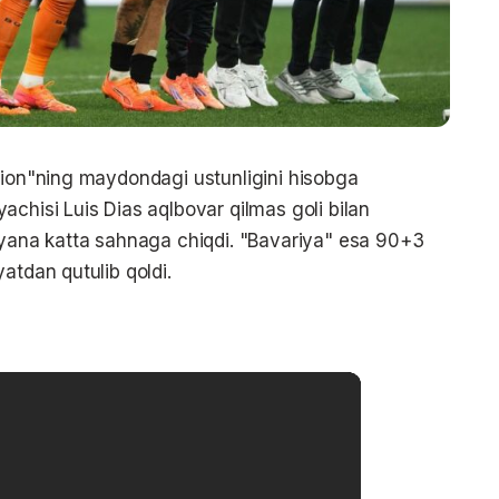
nion"ning maydondagi ustunligini hisobga
achisi Luis Dias aqlbovar qilmas goli bilan
 yana katta sahnaga chiqdi. "Bavariya" esa 90+3
atdan qutulib qoldi.