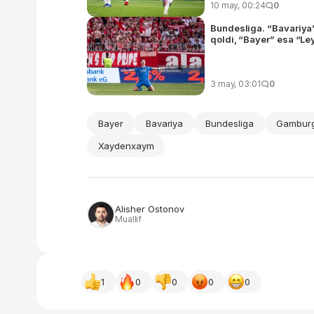
10 may, 00:24
0
Bundesliga. “Bavariya
qoldi, “Bayer” esa “Ley
3 may, 03:01
0
Bayer
Bavariya
Bundesliga
Gambur
Xaydenxaym
Alisher Ostonov
Muallif
1
0
0
0
0