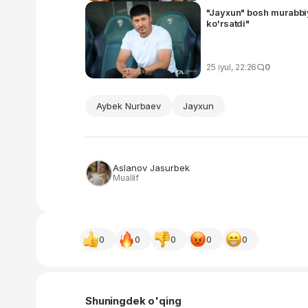
"Jayxun" bosh murabbiyi
ko'rsatdi"
25 iyul, 22:26
0
Aybek Nurbaev
Jayxun
Aslanov Jasurbek
Muallif
0
0
0
0
0
Shuningdek o'qing