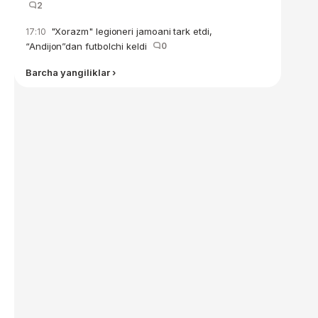
2
"Xorazm" legioneri jamoani tark etdi,
17:10
“Andijon”dan futbolchi keldi
0
Barcha yangiliklar ›