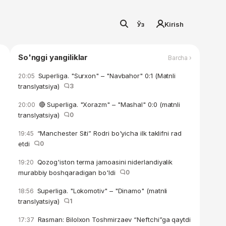
Ўз
Kirish
So'nggi yangiliklar
Barcha ›
Superliga. "Surxon" – "Navbahor" 0:1 (Matnli
20:05
translyatsiya)
3
🔴 Superliga. "Xorazm" – "Mashal" 0:0 (matnli
20:00
translyatsiya)
0
“Manchester Siti” Rodri bo'yicha ilk taklifni rad
19:45
etdi
0
Qozog'iston terma jamoasini niderlandiyalik
19:20
murabbiy boshqaradigan bo'ldi
0
Superliga. "Lokomotiv" – "Dinamo" (matnli
18:56
translyatsiya)
1
Rasman: Bilolxon Toshmirzaev “Neftchi”ga qaytdi
17:37