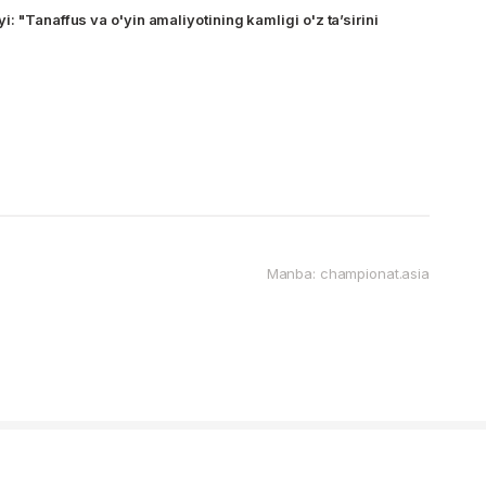
: "Tanaffus va o'yin amaliyotining kamligi o'z ta’sirini
Manba: championat.asia