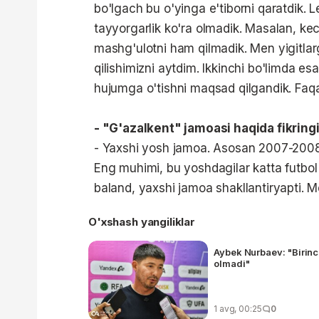
bo'lgach bu o'yinga e'tiborni qaratdik. 
tayyorgarlik ko'ra olmadik. Masalan, ke
mashg'ulotni ham qilmadik. Men yigitla
qilishimizni aytdim. Ikkinchi bo'limda esa
hujumga o'tishni maqsad qilgandik. Faqa
- "G'azalkent" jamoasi haqida fikring
- Yaxshi yosh jamoa. Asosan 2007-2008-2
Eng muhimi, bu yoshdagilar katta futbo
baland, yaxshi jamoa shakllantiryapti. 
O'xshash yangiliklar
Aybek Nurbaev: "Birinc
olmadi"
1 avg, 00:25
0