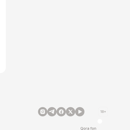
18+
Qora fon