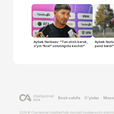
Aybek Nurbaev: "Tan olish kerak,
Aybek Nurba
o'yin "Aral" ustunligida kechdi"
pand berdi"
Bosh sahifa
O'yinlar
Muso
2026 © Championat.Asia
Maxfiylik siyosati
Foydalanuvchi shartn