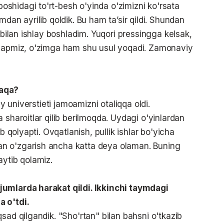
shidagi to'rt-besh o'yinda o'zimizni ko'rsata
dan ayrilib qoldik. Bu ham ta’sir qildi. Shundan
 bilan ishlay boshladim. Yuqori pressingga kelsak,
ayapmiz, o'zimga ham shu usul yoqadi. Zamonaviy
naqa?
iy universtieti jamoamizni otaliqqa oldi.
 sharoitlar qilib berilmoqda. Uydagi o'yinlardan
b qolyapti. Ovqatlanish, pullik ishlar bo'yicha
n o'zgarish ancha katta deya olaman. Buning
aytib qolamiz.
jumlarda harakat qildi. Ikkinchi taymdagi
a o'tdi.
sad qilgandik. "Sho'rtan" bilan bahsni o'tkazib