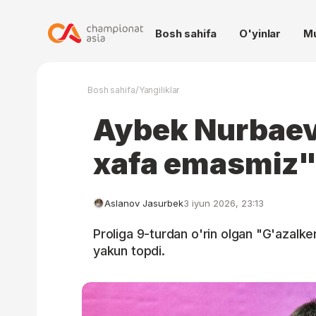
Bosh sahifa
O'yinlar
M
/
Bosh sahifa
Yangiliklar
Aybek Nurbaev
xafa emasmiz
Aslanov Jasurbek
3 iyun 2026, 23:13
Proliga 9-turdan o'rin olgan "G'azalk
yakun topdi.