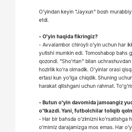
O'yindan keyin "Jayxun" bosh murabbiy
etdi.
- O'yin haqida fikringiz?
- Avvalambor chiroyli o'yin uchun har 
yutishi mumkin edi. Tomoshabop bahs guv
qozondi. "Sho'rtan" bilan uchrashuvdan 
hozirlik ko'ra olmadik. O'yinlar orasi qis
ertasi kun yo'lga chiqdik. Shuning uchun
harakat qilishgani uchun rahmat. To'g'
- Butun o'yin davomida jamoangiz yuqo
o'tkazdi. Yani, futbolchilar toliqib qol
- Har bir bahsda o'zimizni ko'rsatishga
o'rnimiz darajamizga mos emas. Har o'yi