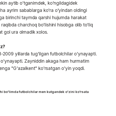
Lekin aytib o'tganimdek, ko'ngildagidek
cha ayrim sabablarga ko'ra o'yindan oldingi
rga birinchi taymda qarshi hujumda harakat
 raqibda charchoq bo'lishini hisobga olib to'liq
t gol ura olmadik xolos.
iz?
009 yillarda tug'ilgan futbolchilar o'ynayapti.
l o'ynayapti. Zayniddin akaga ham hurmatim
Menga "G'azalkent" ko'rsatgan o'yin yoqdi.
hi bo'limda futbolchilar men kutgandek o'zini ko'rsata