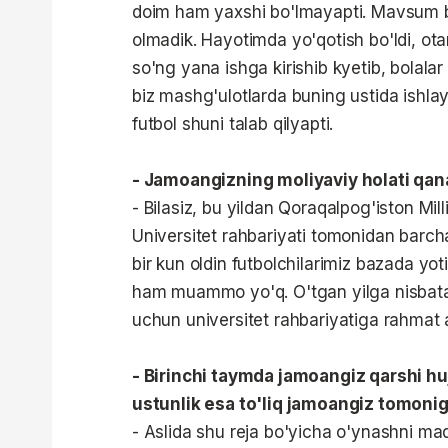
doim ham yaxshi bo'lmayapti. Mavsum bo
olmadik. Hayotimda yo'qotish bo'ldi, otam
so'ng yana ishga kirishib kyetib, bolalar
biz mashg'ulotlarda buning ustida ishl
futbol shuni talab qilyapti.
- Jamoangizning moliyaviy holati qa
- Bilasiz, bu yildan Qoraqalpog'iston Mill
Universitet rahbariyati tomonidan barcha
bir kun oldin futbolchilarimiz bazada yoti
ham muammo yo'q. O'tgan yilga nisbata
uchun universitet rahbariyatiga rahmat 
- Birinchi taymda jamoangiz qarshi hu
ustunlik esa to'liq jamoangiz tomonig
- Aslida shu reja bo'yicha o'ynashni maq