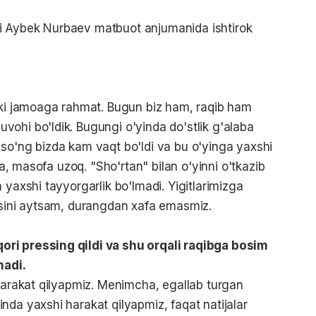
i Aybek Nurbaev matbuot anjumanida ishtirok
ikki jamoaga rahmat. Bugun biz ham, raqib ham
ohi bo'ldik. Bugungi o'yinda do'stlik g'alaba
so'ng bizda kam vaqt bo'ldi va bu o'yinga yaxshi
qa, masofa uzoq. "Sho'rtan" bilan o'yinni o'tkazib
 yaxshi tayyorgarlik bo'lmadi. Yigitlarimizga
risini aytsam, durangdan xafa emasmiz.
ri pressing qildi va shu orqali raqibga bosim
madi.
 harakat qilyapmiz. Menimcha, egallab turgan
nda yaxshi harakat qilyapmiz, faqat natijalar