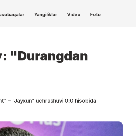
usobaqalar
Yangiliklar
Video
Foto
: "Durangdan
"
ent" – "Jayxun" uchrashuvi 0:0 hisobida