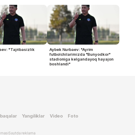
ev: "Tajribasizlik
Aybek Nurbaev: "Ayrim
futbolchilarimizda "Bunyodkor"
stadioniga kelgandayoq hayajon
boshlandi"
baqalar
Yangiliklar
Video
Foto
omasi
Saytda reklama