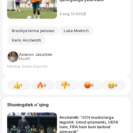
4 avg, 13:40
2
Braziliya terma jamoasi
Luka Modrich
Karlo Anchelotti
Aslanov Jasurbek
Muallif
Manba: Globo Esporte
1
0
1
0
0
Shuningdek o'qing
Anchelotti: “JCH muxlislarga
tegishli. Umid qilamanki, UEFA
ham, FIFA ham buni barbod
qilmaydi”