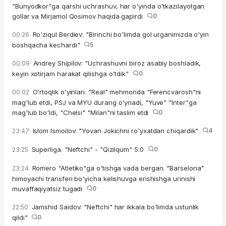
"Bunyodkor"ga qarshi uchrashuv, har o'yinda o'tkazilayotgan
gollar va Mirjamol Qosimov haqida gapirdi
0
Ro'ziqul Berdiev: "Birinchi bo'limda gol urganimizda o'yin
00:26
boshqacha kechardi"
5
Andrey Shipilov: "Uchrashuvni biroz asabiy boshladik,
00:09
keyin xotirjam harakat qilishga o'tdik"
0
O'rtoqlik o'yinlari. "Real" mehmonda "Ferencvarosh"ni
00:02
mag'lub etdi, PSJ va MYU durang o'ynadi, "Yuve" "Inter"ga
mag'lub bo'ldi, "Chelsi" "Milan"ni taslim etdi
0
Islom Ismoilov: "Yovan Jokichni ro'yxatdan chiqardik"
4
23:47
Superliga. "Neftchi" - "Qizilqum" 5:0
0
23:25
Romero "Atletiko"ga o'tishga vada bergan. "Barselona"
23:24
himoyachi transferi bo'yicha kelishuvga erishishga urinishi
muvaffaqiyatsiz tugadi
0
Jamshid Saidov: "Neftchi" har ikkala bo'limda ustunlik
22:50
qildi"
0