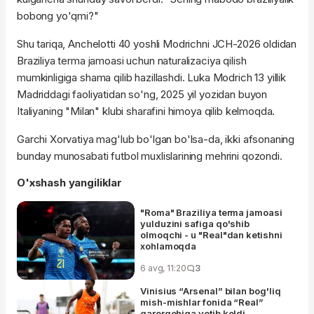
bobong yo'qmi?"
Shu tariqa, Anchelotti 40 yoshli Modrichni JCH-2026 oldidan
Braziliya terma jamoasi uchun naturalizaciya qilish
mumkinligiga shama qilib hazillashdi. Luka Modrich 13 yillik
Madriddagi faoliyatidan so'ng, 2025 yil yozidan buyon
Italiyaning "Milan" klubi sharafini himoya qilib kelmoqda.
Garchi Xorvatiya mag'lub bo'lgan bo'lsa-da, ikki afsonaning
bunday munosabati futbol muxlislarining mehrini qozondi.
O'xshash yangiliklar
"Roma" Braziliya terma jamoasi
yulduzini safiga qo'shib
olmoqchi - u "Real"dan ketishni
xohlamoqda
6 avg, 11:20
3
Vinisius “Arsenal” bilan bog'liq
mish-mishlar fonida “Real”
qarorgohiga yetib keldi