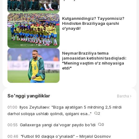
Kutganmidingiz? Tayyormisiz?
Hindiston Braziliyaga qarshi
o'ynaydi!
Neymar Braziliya terma
jamoasidan ketishini tasdiqladi:
"Mening vaqtim o'z nihoyasiga
etdi"
So'nggi yangiliklar
Barcha ›
Ilyos Zeytullaev: "Bizga ajratilgan 5 mlrdning 2,5 mlrdi
01:00
darhol soliqqa ushlab qolindi, qolgani esa..."
2
Gallaxerga yangi da'vogar paydo bo'ldi
0
00:55
"Futbol 90 daqiqa o'ynaladi" – Mirjalol Qosimov
00:46