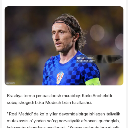
Braziliya terma jamoasi bosh murabbiyi Karlo Anchelotti
sobiq shogirdi Luka Modrich bilan hazillashdi.
"Real Madrid"da ko'p yillar davomida birga ishlagan italiyalik
mutaxassis o'yindan so'ng xorvatiyalik afsonani quchoqlab,
kulgancha shunday savol berdi: "Sening mabodo braziliyalik