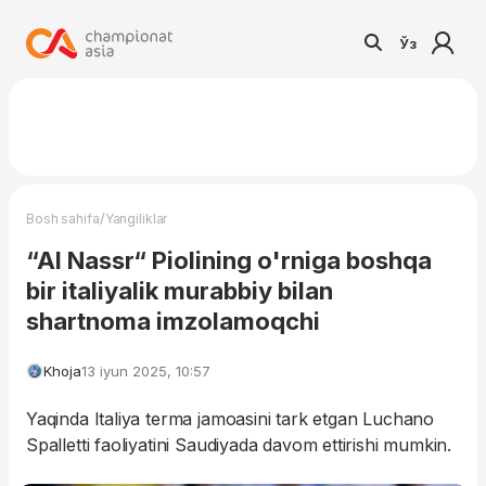
Ўз
/
Bosh sahifa
Yangiliklar
“Al Nassr“ Piolining o'rniga boshqa
bir italiyalik murabbiy bilan
shartnoma imzolamoqchi
Khoja
13 iyun 2025, 10:57
Yaqinda Italiya terma jamoasini tark etgan Luchano
Spalletti faoliyatini Saudiyada davom ettirishi mumkin.