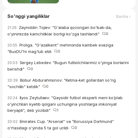
So'nggi yangiliklar
Barcha ›
Zayniddin Tojiev: "G'alaba qozongan bo'lsak-da,
21:26
o'yinimizda kamchiliklar borligi ko'zga tashlandi"
0
Proliga. "G'azalkent" mehmonda kambek evaziga
20:55
"BuxDU"ni mag'lub etdi
0
Sergey Lebedev: "Bugun futbolchilarimiz o'yinga borlarini
20:53
berishdi"
0
Bobur Abdurahmonov: "Ketma-ket gollardan so'ng
20:39
"sochilib" ketdik"
0
Ilyos Zeytullaev: "Qaysidir futbol eksperti meni ko'plab
20:24
o'yinchilari kyetib qolgani uchungina yoshlarga imkoniyat
beryapti", deb yozibdi"
1
Emirates Cup. “Arsenal” va “Borussiya Dortmund”
20:02
o'rtasidagi o'yinda 5 ta gol urildi
0