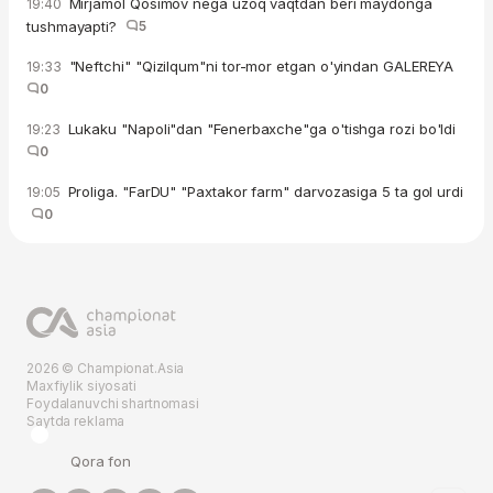
Mirjamol Qosimov nega uzoq vaqtdan beri maydonga
19:40
tushmayapti?
5
"Neftchi" "Qizilqum"ni tor-mor etgan o'yindan GALEREYA
19:33
0
Lukaku "Napoli"dan "Fenerbaxche"ga o'tishga rozi bo'ldi
19:23
0
Proliga. "FarDU" "Paxtakor farm" darvozasiga 5 ta gol urdi
19:05
0
2026 © Championat.Asia
Maxfiylik siyosati
Foydalanuvchi shartnomasi
Saytda reklama
Qora fon