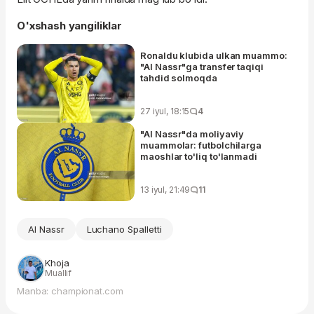
O'xshash yangiliklar
Ronaldu klubida ulkan muammo:
"Al Nassr"ga transfer taqiqi
tahdid solmoqda
27 iyul, 18:15
4
"Al Nassr"da moliyaviy
muammolar: futbolchilarga
maoshlar to'liq to'lanmadi
13 iyul, 21:49
11
Al Nassr
Luchano Spalletti
Khoja
Muallif
Manba: championat.com