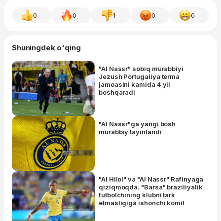
0
0
1
0
0
Shuningdek o'qing
"Al Nassr" sobiq murabbiyi
Jezush Portugaliya terma
jamoasini kamida 4 yil
boshqaradi
"Al Nassr"ga yangi bosh
murabbiy tayinlandi
"Al Hilol" va "Al Nassr" Rafinyaga
qiziqmoqda. "Barsa" braziliyalik
futbolchining klubni tark
etmasligiga ishonchi komil