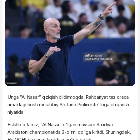
Unga “Al Nassr“ qiziqish bildirmoqda. Rahbariyat tez orada
amaldagi bosh murabbiy Stefano Piolini iste'foga chiqarish
niyatida.
Eslatib o'tamiz, “Al Nassr“ o'tgan mavsum Saudiya
Arabistoni chempionatida 3-o'rini qo'lga kiritdi. Shuningdek,
Elit OCHLda yarim finalda mag'lub bo'ldi.