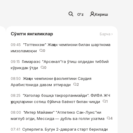
O'z
Кириш
Сўнгги янгиликлар
Барча ›
"Тоттенхэм" Жаҳон чемпиони билан шартнома
09:45
имзоламоқчи
0
Гимараэс "Арсенал"га ўтиш олдидан тиббий
09:15
кўрикдан ўтди
0
Жаҳон чемпиони фаолиятини Саудия
08:50
Арабистонида давом эттиради
2
"Хатолар бошқа такрорланмайди". ФИФА ЖЧ
08:25
ҳуқуқларини сотиш бўйича баёнот билан чиқди
1
"Интер Майами" "Атлетико Сан-Луис"ни
08:00
мағлуб этди, Мессида — дубль ва голли узатма
4
Суперлига. Бугун 2-даврага старт берилади
07:41