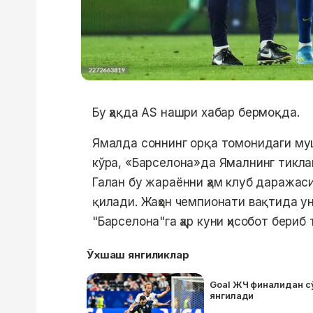
Бу ҳақда АS нашри хабар бермоқда.
Ямалда соннинг орқа томонидаги му
кўра, «Барселона»да Ямалнинг тикл
Галан бу жараённи ҳам клуб даражас
қилади. Жаҳон чемпионати вақтида у
"Барселона"га ҳар куни ҳисобот бериб
Ўхшаш янгиликлар
Goal ЖЧ финалидан сў
янгилади