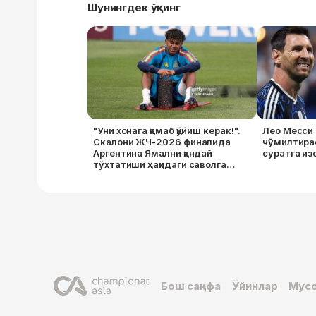
Шунингдек ўқинг
"Уни хонага қамаб қўйиш керак!".
Лео Месси 
Скалони ЖЧ-2026 финалида
чўмилтира
Аргентина Ямални қандай
суратга из
тўхтатиши ҳақидаги саволга
ҳазил билан жавоб берди
Бош саҳифа
Ўйинлар
Мусо