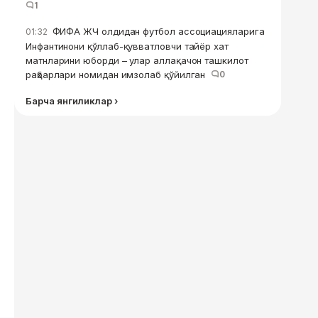
1
ФИФА ЖЧ олдидан футбол ассоциацияларига
01:32
Инфантинони қўллаб-қувватловчи тайёр хат
матнларини юборди – улар аллақачон ташкилот
раҳбарлари номидан имзолаб қўйилган
0
Барча янгиликлар ›