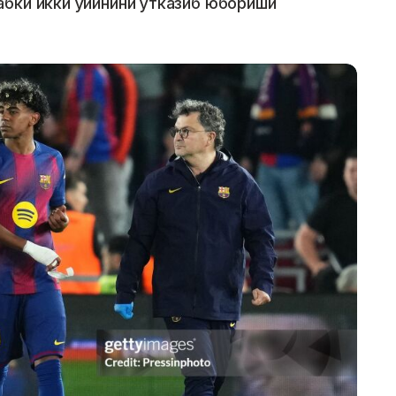
бки икки ўйинини ўтказиб юбориши