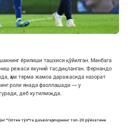
шакнинг ёрилиши ташхиси қўйилган. Манбага
аниш режаси якуний тасдиқланган. Фернандо
ида, ҳам терма жамоа даражасида назорат
нинг роли янада фаоллашади — у
 туради, деб кутилмоқда.
нг "Олтин тўп"га даъвогарларнинг топ-20 рўйхатини