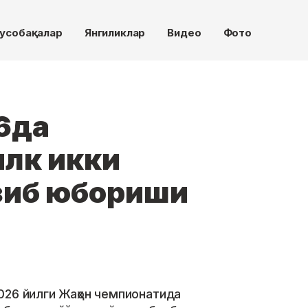
усобақалар
Янгиликлар
Видео
Фото
6да
илк икки
зиб юбориши
026 йилги Жаҳон чемпионатида