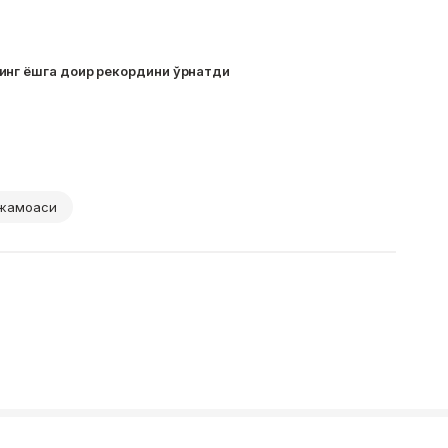
инг ёшга доир рекордини ўрнатди
 жамоаси