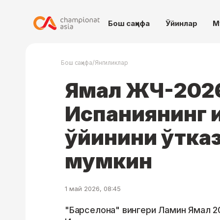
Бош саҳифа
Ўйинлар
М
/
Бош саҳифа
Янгиликлар
Ямал ЖЧ-202
Испаниянинг 
ўйинини ўтка
мумкин
1 май 2026, 08:45
"Барселона" вингери Ламин Ямал 2