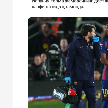
Испания терма жамоасининг дастла
хавфи остида қолмоқда.