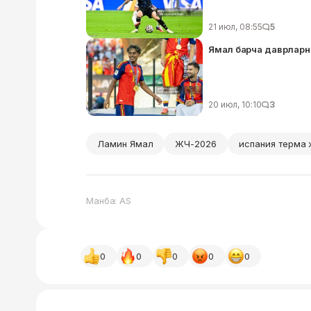
21 июл, 08:55
5
Ямал барча даврларн
20 июл, 10:10
3
Ламин Ямал
ЖЧ-2026
испания терма
Манба: AS
0
0
0
0
0