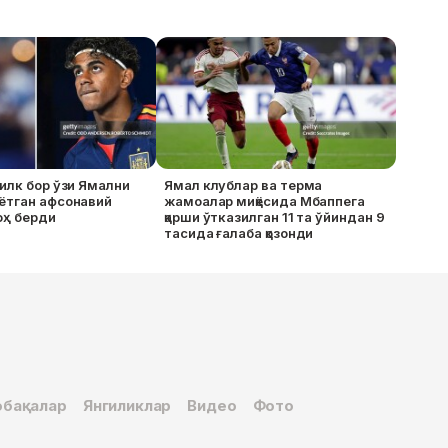
илк бор ўзи Ямални
Ямал клублар ва терма
ётган афсонавий
жамоалар миқёсида Мбаппега
оҳ берди
қарши ўтказилган 11 та ўйиндан 9
тасида ғалаба қозонди
бақалар
Янгиликлар
Видео
Фото