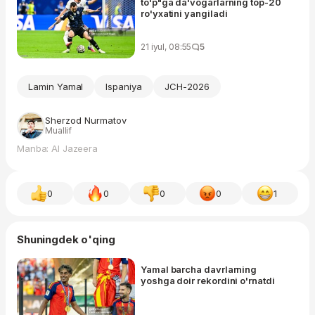
to'p"ga da'vogarlarning top-20
ro'yxatini yangiladi
21 iyul, 08:55
5
Lamin Yamal
Ispaniya
JCH-2026
Sherzod Nurmatov
Muallif
Manba: Al Jazeera
0
0
0
0
1
Shuningdek o'qing
Yamal barcha davrlarning
yoshga doir rekordini o'rnatdi