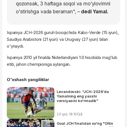
qozonsak, 3 haftaga soqol va mo'ylovimni
o'stirishga vada beraman", –
dedi Yamal.
Ispaniya JCH-2026 guruh bosqichida Kabo-Verde (15 iyun),
Saudiya Arabistoni (21 iyun) va Urugvay (27 iyun) bilan
o'ynaydi.
Ispaniya 2010 yil finalda Niderlandiyani 1:0 hisobida mag'lub
etib, jahon chempioniga aylangan.
O'xshash yangiliklar
Levandovski: “JCH-2026’da
Yamalning eng yaxshi
versiyasini ko'rmadik”
23 iyul, 18:10
2
Goal JCH finalidan so'ng "Oltin