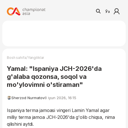
Ўз
/
Bosh sahifa
Yangiliklar
Yamal: "Ispaniya JCH-2026'da
g'alaba qozonsa, soqol va
mo'ylovimni o'stiraman"
Sherzod Nurmatov
8 iyun 2026, 16:15
Ispaniya terma jamoasi vingeri Lamin Yamal agar
milliy terma jamoa JCH-2026'da g'olib chiqsa, nima
qilishini aytdi.