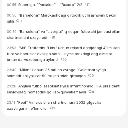
Superliga. “Paxtakor” – “Buxoro” 2:2
1
00:55
"Barselona" Marokashdagi o'rtoqlik uchrashuvini bekor
00:50
qildi
0
"Barselona" va "Liverpul" qiziqqan futbolchi jamoasi bilan
00:29
shartnomani uzaytiradi
0
"Siti" Traffordni "Lids" uchun rekord darajadagi 40 million
23:53
funt va bonuslar evaziga sotdi. Jeyms tarixdagi eng qimmat
britan darvozaboniga aylandi
0
"Milan" Leauni 35 million evroga "Galatasaroy"ga
23:48
sotmadi. Italiyaliklar 50 million talab qilmoqda
0
Angliya futbol assotsiatsiyasi Infantinoning FIFA prezidenti
23:26
saylovidagi nomzodini qo'llab-quvvatlamaydi
0
"Real" Vinisius bilan shartnomani 2032 yilgacha
23:11
uzaytirganini e'lon qildi
1