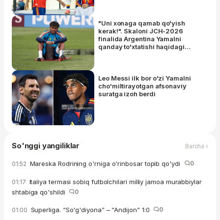
"Uni xonaga qamab qo'yish
kerak!". Skaloni JCH-2026
finalida Argentina Yamalni
qanday to'xtatishi haqidagi
savolga hazil bilan javob berdi
Leo Messi ilk bor o'zi Yamalni
cho'miltirayotgan afsonaviy
suratga izoh berdi
So'nggi yangiliklar
Barcha ›
Mareska Rodrining o'rniga o'rinbosar topib qo'ydi
0
01:52
Italiya termasi sobiq futbolchilari milliy jamoa murabbiylar
01:17
shtabiga qo'shildi
0
Superliga. “So'g'diyona” – “Andijon” 1:0
0
01:00