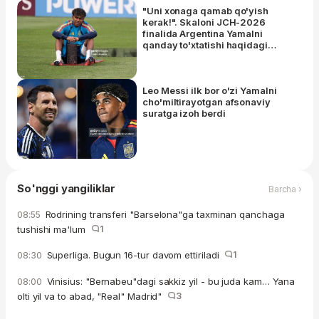
"Uni xonaga qamab qo'yish
kerak!". Skaloni JCH-2026
finalida Argentina Yamalni
qanday to'xtatishi haqidagi
savolga hazil bilan javob berdi
Leo Messi ilk bor o'zi Yamalni
cho'miltirayotgan afsonaviy
suratga izoh berdi
So'nggi yangiliklar
Barcha ›
Rodrining transferi "Barselona"ga taxminan qanchaga
08:55
tushishi ma'lum
1
Superliga. Bugun 16-tur davom ettiriladi
1
08:30
Vinisius: "Bernabeu"dagi sakkiz yil - bu juda kam… Yana
08:00
olti yil va to abad, "Real" Madrid"
3