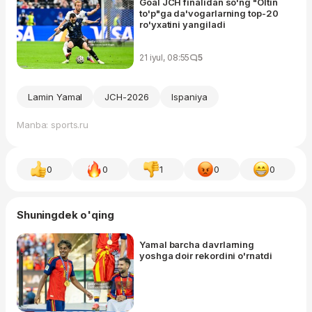
Goal JCH finalidan so'ng "Oltin
to'p"ga da'vogarlarning top-20
ro'yxatini yangiladi
21 iyul, 08:55
5
Lamin Yamal
JCH-2026
Ispaniya
Manba: sports.ru
0
0
1
0
0
Shuningdek o'qing
Yamal barcha davrlarning
yoshga doir rekordini o'rnatdi