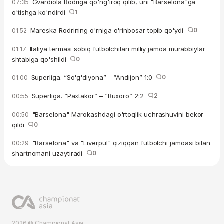
Gvardiola Rodriga qo'ng'iroq qilib, uni "Barselona"ga
07:35
o'tishga ko'ndirdi
1
Mareska Rodrining o'rniga o'rinbosar topib qo'ydi
0
01:52
Italiya termasi sobiq futbolchilari milliy jamoa murabbiylar
01:17
shtabiga qo'shildi
0
Superliga. “So'g'diyona” – “Andijon” 1:0
0
01:00
Superliga. “Paxtakor” – “Buxoro” 2:2
2
00:55
"Barselona" Marokashdagi o'rtoqlik uchrashuvini bekor
00:50
qildi
0
"Barselona" va "Liverpul" qiziqqan futbolchi jamoasi bilan
00:29
shartnomani uzaytiradi
0
2026 © Championat.Asia