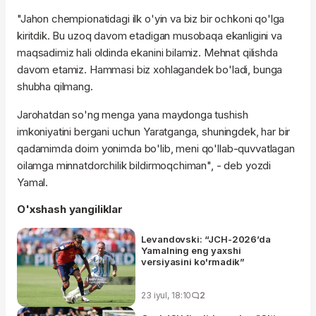
"Jahon chempionatidagi ilk o'yin va biz bir ochkoni qo'lga
kiritdik. Bu uzoq davom etadigan musobaqa ekanligini va
maqsadimiz hali oldinda ekanini bilamiz. Mehnat qilishda
davom etamiz. Hammasi biz xohlagandek bo'ladi, bunga
shubha qilmang.
Jarohatdan so'ng menga yana maydonga tushish
imkoniyatini bergani uchun Yaratganga, shuningdek, har bir
qadamimda doim yonimda bo'lib, meni qo'llab-quvvatlagan
oilamga minnatdorchilik bildirmoqchiman", - deb yozdi
Yamal.
O'xshash yangiliklar
Levandovski: “JCH-2026’da
Yamalning eng yaxshi
versiyasini ko'rmadik”
23 iyul, 18:10
2