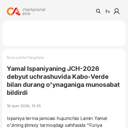
Ўз
/
Bosh sahifa
Yangiliklar
Yamal Ispaniyaning JCH-2026
debyut uchrashuvida Kabo-Verde
bilan durang o'ynaganiga munosabat
bildirdi
16 iyun 2026, 10:35
Ispaniya terma jamoasi hujumchisi Lamin Yamal
o'zining ijtimoiy tarmoqdagi sahifasida "Furiya