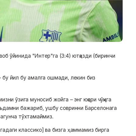
об ўйинида "Интер"га (3:4) ютқазди (биринчи
 бу йил бу амалга ошмади, лекин биз
зни ўзига муносиб жойга – энг юқори чўққига
аъдамни бажариб, ушбу совринни Барселонага
магунча тўхтамаймиз.
гадаги классико] ва бизга ҳаммамиз бирга