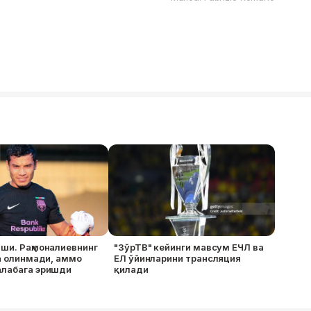
ши. Раҳмоналиевнинг
"ЗўрТВ" кейинги мавсум ЕЧЛ ва
га олинмади, аммо
ЕЛ ўйинларини трансляция
алабага эришди
қилади