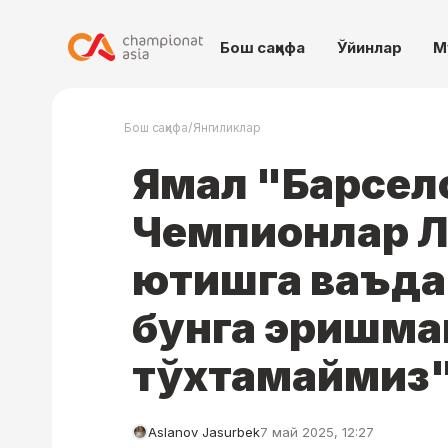
Бош саҳифа
Ўйинлар
М
/
Бош саҳифа
Янгиликлар
Ямал "Барсел
Чемпионлар Л
ютишга ваъда
бунга эришма
тўхтамаймиз
Aslanov Jasurbek
7 май 2025, 12:27