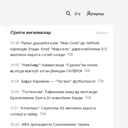
O'z
Кириш
Сўнгги янгиликлар
Барча ›
Рульи душанба куни "Ман Сити"да тиббий
13:48
кўрикдан ўтади. Клуб "Марсель” дарвозабонини 3,5
миллион еврога сотиб олади
0
"Навбаҳор" Наманганда "Сурхон"ни кичик
13:05
ҳисобда мағлуб этган ўйиндан ГАЛЕРЕЯ
0
Беҳруз Каримов — "Лугано" футболчиси!
9
12:09
"Тоттенхэм" Рафиньяни мақсад қилганди.
12:06
Бразилиялик бунга ўз жавобини берди
0
"Атлетико" Серлотни 40 миллион еврога
11:21
сотишга тайёр
0
АФА президенти Скалонининг терма
10:40