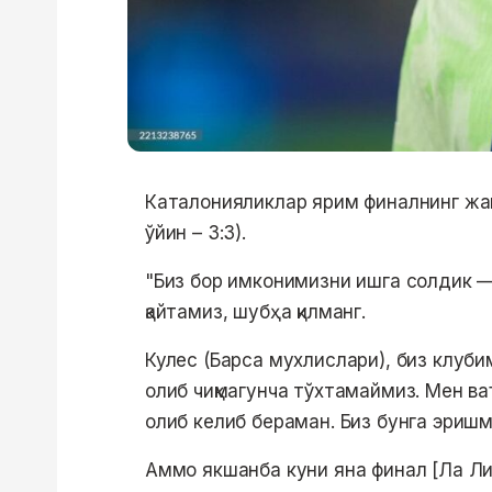
Каталонияликлар ярим финалнинг жав
ўйин – 3:3).
"Биз бор имконимизни ишга солдик —
қайтамиз, шубҳа қилманг.
Кулес (Барса мухлислари), биз клубими
олиб чиқмагунча тўхтамаймиз. Мен в
олиб келиб бераман. Биз бунга эриш
Аммо якшанба куни яна финал [Ла Ли