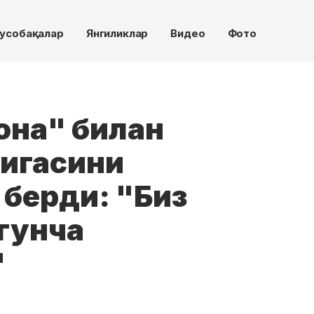
усобақалар
Янгиликлар
Видео
Фото
она" билан
игасини
 берди: "Биз
гунча
"