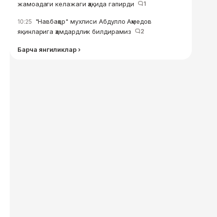
жамоадаги келажаги ҳақида гапирди
1
"Навбаҳор" мухлиси Абдулло Аҳмедов
10:25
яқинларига ҳамдардлик билдирамиз
2
Барча янгиликлар ›