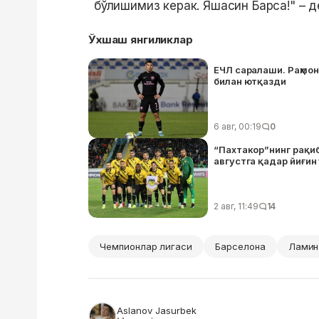
бўлишимиз керак. Яшасин Барса!" – д
Ўхшаш янгиликлар
ЕЧЛ саралаши. Раҳмон
билан ютқазди
6 авг, 00:19
0
“Пахтакор”нинг рақиб
августга қадар йиғин
2 авг, 11:49
14
Чемпионлар лигаси
Барселона
Ламин
Aslanov Jasurbek