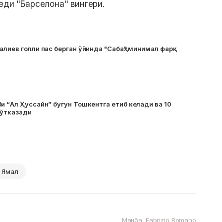
еди "Барселона" вингери.
алиев голли пас берган ўйинда "Сабаҳ" минимал фарқ
и “Ал Ҳуссайн” бугун Тошкентга етиб келади ва 10
 ўтказади
 Ямал
Манба: Fabrizio Romano