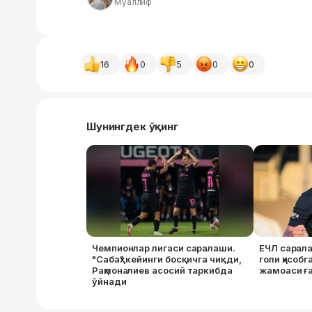
Муаллиф
16
0
5
0
0
Шунингдек ўқинг
Чемпионлар лигаси саралаши.
ЕЧЛ сарала
"Сабаҳ" кейинги босқичга чиқди,
голи ҳисоб
Раҳмоналиев асосий таркибда
жамоаси ғ
ўйнади