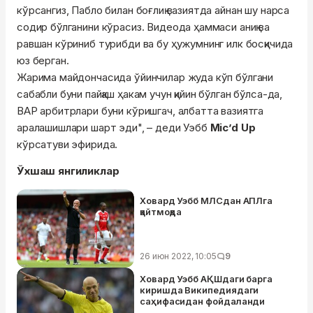
кўрсангиз, Пабло билан боғлиқ вазиятда айнан шу нарса
содир бўлганини кўрасиз. Видеода ҳаммаси аниқ ва
равшан кўриниб турибди ва бу ҳужумнинг илк босқичида
юз берган.
Жарима майдончасида ўйинчилар жуда кўп бўлгани
сабабли буни пайқаш ҳакам учун қийин бўлган бўлса-да,
ВАР арбитрлари буни кўришгач, албатта вазиятга
аралашишлари шарт эди", – деди Уэбб
Mic’d Up
кўрсатуви эфирида.
Ўхшаш янгиликлар
Ховард Уэбб МЛСдан АПЛга
қайтмоқда
26 июн 2022, 10:05
9
Ховард Уэбб АҚШдаги барга
киришда Википедиядаги
саҳифасидан фойдаланди