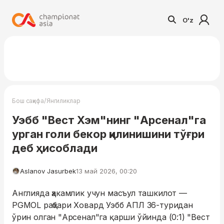
O'z
/
Бош саҳифа
Янгиликлар
Уэбб "Вест Хэм"нинг "Арсенал"га
урган голи бекор қилинишини тўғри
деб ҳисоблади
Aslanov Jasurbek
13 май 2026, 00:20
Англияда ҳакамлик учун масъул ташкилот —
PGMOL раҳбари Ховард Уэбб АПЛ 36-туридан
ўрин олган "Арсенал"га қарши ўйинда (0:1) "Вест