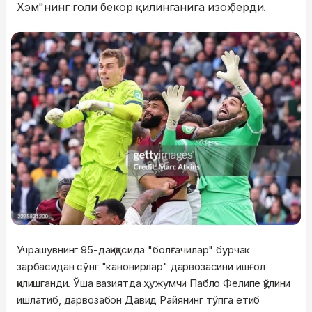
Хэм"нинг голи бекор қилинганига изоҳ берди.
Учрашувнинг 95-дақиқасида "болғачилар" бурчак
зарбасидан сўнг "канонирлар" дарвозасини ишғол
қилишганди. Ўша вазиятда ҳужумчи Пабло Фелипе қўлини
ишлатиб, дарвозабон Давид Райянинг тўпга етиб