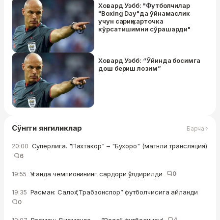
Ховард Уэбб: "Футболчилар
"Boxing Day"да ўйнамаслик
учун сариқ карточка
кўрсатишимни сўрашарди"
Ховард Уэбб: “Ўйинда босимга
дош бериш лозим”
Сўнгги янгиликлар
Барча ›
Суперлига. "Пахтакор" – "Бухоро" (матнли трансляция)
20:00
6
Уганда чемпионининг сардори ўлдирилди
0
19:55
Расман: Салоҳ “Трабзонспор” футболчисига айланди
19:35
0
4