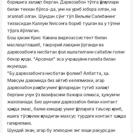
боришига халақит берган. Дарвозабон тўпга қўлқоплари
билан теккан бўлса-да, уни на уриб юбора олган, на
эгаллаб олган. Шундан сўнг тўп Вильям Салибанинг
тиззасидан Каллум Уилсонга бориб тушган ва у тўпни
тўрга йўллаган.
Бош ҳакам Крис Кавана видеоассистент билан
маслаҳатлашиб, такрорий лавҳани ўрганди ва
дарвозабонга нисбатан фол ишлатилгани сабабли голни
бекор қилди. "Арсенал" эса учрашувни ғалаба билан
якунлади.
"Бу дарвозабонга нисбатан фолми? Албатта, ҳа.
Мавсум давомида биз айтиб келяпмизки, агар
дарвозабон рақиби унинг қўлларидан тутиб халақит
бергани учун ўз вазифасини бажара олмаса, ҳужумчи
жазоланади. Биз шунчаки дарвозабон билан контакт
ҳақида эмас, балки кимдир унинг қўлларига таъсир қилиб,
ишига тўсқинлик қиладиган махсус турдаги контакт ҳақида
гапиряпмиз.
Шундай экан, агар бу эпизодни энг яхши ракурсдан