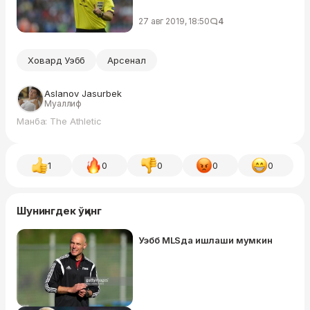
27 авг 2019, 18:50
4
Ховард Уэбб
Арсенал
Aslanov Jasurbek
Муаллиф
Манба: The Athletic
1
0
0
0
0
Шунингдек ўқинг
Уэбб MLSда ишлаши мумкин