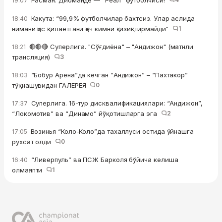
Расман: Диоманде — “Реал” футболчиси!
19:07
Какута: “99,9% футболчилар бахтсиз. Улар аслида
18:40
нимани ҳис қилаётгани ҳеч кимни қизиқтирмайди”
1
🔴🔴🔴 Суперлига. "Сўғдиёна" – "Андижон" (матнли
18:21
трансляция)
3
“Бобур Арена”да кечган “Андижон” – “Пахтакор”
18:03
тўқнашувидан ГАЛЕРЕЯ
0
Суперлига. 16-тур дисквалификациялари: “Андижон”,
17:37
“Локомотив” ва “Динамо” йўқотишларга эга
2
Возинья “Коло-Коло”да тахаллуси остида ўйнашга
17:05
рухсат олди
0
“Ливерпуль” ва ПСЖ Барколя бўйича келиша
16:40
олмаяпти
1