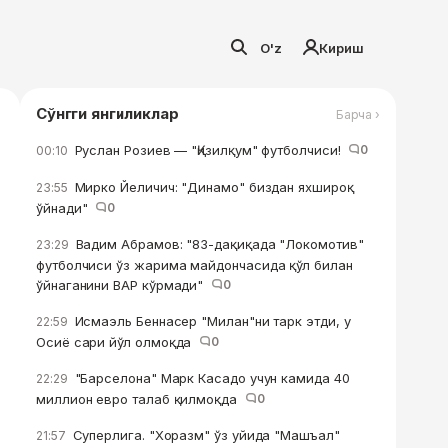
O'z
Кириш
Сўнгги янгиликлар
Барча ›
Руслан Розиев — "Қизилқум" футболчиси!
0
00:10
Мирко Йеличич: "Динамо" биздан яхшироқ
23:55
ўйнади"
0
Вадим Абрамов: "83-дақиқада "Локомотив"
23:29
футболчиси ўз жарима майдончасида қўл билан
ўйнаганини ВАР кўрмади"
0
Исмаэль Беннасер "Милан"ни тарк этди, у
22:59
Осиё сари йўл олмоқда
0
"Барселона" Марк Касадо учун камида 40
22:29
миллион евро талаб қилмоқда
0
Суперлига. "Хоразм" ўз уйида "Машъал"
21:57