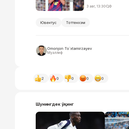
3 авг, 13:30
0
Ювентус
Тоттенхэм
Omonjon To`xtamirzayev
Муаллиф
2
0
0
0
0
Шунингдек ўқинг