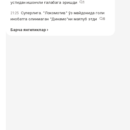
устидан ишончли ғалабага эришди
1
Суперлига. "Локомотив" ўз майдонида голи
21:25
инобатга олинмаган "Динамо"ни мағлуб этди
6
Барча янгиликлар ›