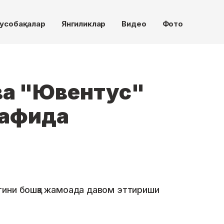
усобақалар
Янгиликлар
Видео
Фото
ва "Ювентус"
сафида
тини бошқа жамоада давом эттириши