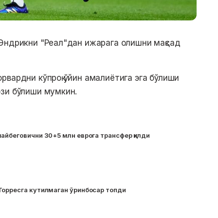
Эндрикни "Реал"дан ижарага олишни мақсад
рвардни кўпроқ ўйин амалиётига эга бўлиши
ози бўлиши мумкин.
айбеговични 30+5 млн еврога трансфер қилди
Торресга кутилмаган ўринбосар топди