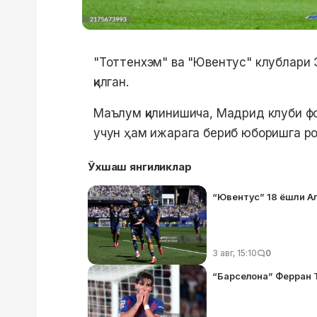
"Тоттенхэм" ва "Ювентус" клублари 
қилган.
Маълум қилинишича, Мадрид клуби фо
учун ҳам ижарага бериб юборишга р
Ўхшаш янгиликлар
“Ювентус” 18 ёшли Ал
3 авг, 15:10
0
“Барселона” Ферран 