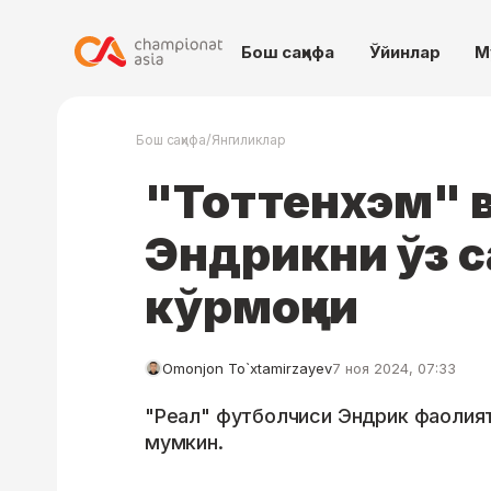
Бош саҳифа
Ўйинлар
М
/
Бош саҳифа
Янгиликлар
"Тоттенхэм" 
Эндрикни ўз 
кўрмоқчи
Omonjon To`xtamirzayev
7 ноя 2024, 07:33
"Реал" футболчиси Эндрик фаолия
мумкин.