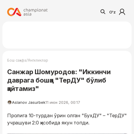
O'z
/
Бош саҳифа
Янгиликлар
Санжар Шомуродов: "Иккинчи
даврага бошқа "ТерДУ" бўлиб
қайтамиз"
Aslanov Jasurbek
11 июн 2026, 00:17
Пролига 10-турдан ўрин олган "БухДУ" – "ТерДУ"
учрашуви 2:0 ҳисобида якун топди.