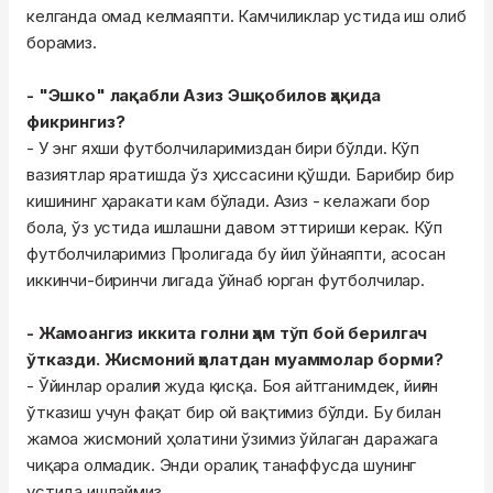
келганда омад келмаяпти. Камчиликлар устида иш олиб
борамиз.
- "Эшко" лақабли Азиз Эшқобилов ҳақида
фикрингиз?
- У энг яхши футболчиларимиздан бири бўлди. Кўп
вазиятлар яратишда ўз ҳиссасини қўшди. Барибир бир
кишининг ҳаракати кам бўлади. Азиз - келажаги бор
бола, ўз устида ишлашни давом эттириши керак. Кўп
футболчиларимиз Пролигада бу йил ўйнаяпти, асосан
иккинчи-биринчи лигада ўйнаб юрган футболчилар.
- Жамоангиз иккита голни ҳам тўп бой берилгач
ўтказди. Жисмоний ҳолатдан муаммолар борми?
- Ўйинлар оралиғи жуда қисқа. Боя айтганимдек, йиғин
ўтказиш учун фақат бир ой вақтимиз бўлди. Бу билан
жамоа жисмоний ҳолатини ўзимиз ўйлаган даражага
чиқара олмадик. Энди оралиқ танаффусда шунинг
устида ишлаймиз.