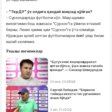
- "ТерДУ" ўз олдига қандай мақсад қўйган?
- Сурхондарёда футболчи кўп. Мақсадимиз
вилоятимиз бош жамоаси "Сурхон"га ўйинчи етказиб
бериш. Лекин ҳамма ҳам "Сурхон"га ўта олмайди.
Кўрикдан қолиб кетган футболчиларни йиғиб улар билан
ишлаб келяпмиз.
Ўхшаш янгиликлар
“Бугун ким яхшироқ ҳаракат
қилган бўлса, ўша жамоа ғалаба
қозонди” — Санжар Шомуродов
24 июл, 23:08
0
Сергей Лебедев: "Биринчи
таймда иккита гол урганимиз
яхши бўлди"
4 авг, 21:30
2