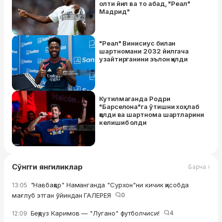
олти йил ва то абад, "Реал"
Мадрид"
"Реал" Винисиус билан
шартномани 2032 йилгача
узайтирганини эълон қилди
Кутилмаганда Родри
"Барселона"га ўтишни хоҳлаб
қолди ва шартнома шартларини
келишиб олди
Сўнгги янгиликлар
Барча ›
"Навбаҳор" Наманганда "Сурхон"ни кичик ҳисобда
13:05
мағлуб этган ўйиндан ГАЛЕРЕЯ
0
Беҳруз Каримов — "Лугано" футболчиси!
4
12:09