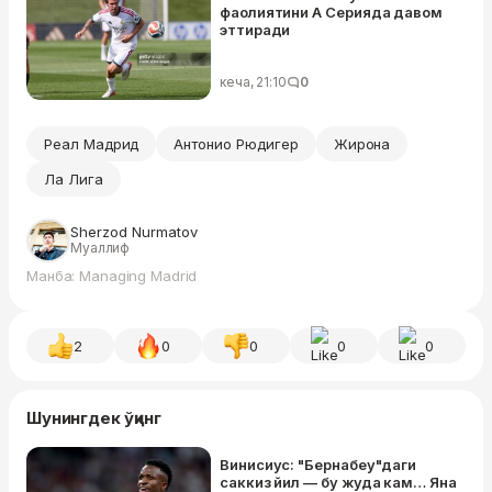
фаолиятини А Серияда давом
эттиради
кеча, 21:10
0
Реал Мадрид
Антонио Рюдигер
Жирона
Ла Лига
Sherzod Nurmatov
Муаллиф
Манба: Managing Madrid
2
0
0
0
0
Шунингдек ўқинг
Винисиус: "Бернабеу"даги
саккиз йил — бу жуда кам… Яна