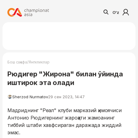
O'z
/
Бош саҳифа
Янгиликлар
Рюдигер "Жирона" билан ўйинда
иштирок эта олади
Sherzod Nurmatov
29 сен 2023, 14:47
Мадриднинг "Реал" клуби марказий ҳимоячиси
Антонио Рюдигернинг жароҳати жамоанинг
тиббий штаби хавфсираган даражада жиддий
эмас.