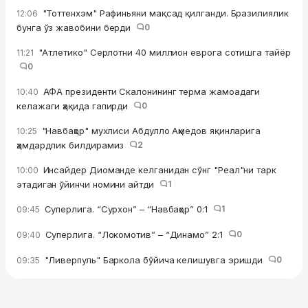
"Тоттенхэм" Рафиньяни мақсад қилганди. Бразилиялик
12:06
бунга ўз жавобини берди
0
"Атлетико" Серлотни 40 миллион еврога сотишга тайёр
11:21
0
АФА президенти Скалонининг терма жамоадаги
10:40
келажаги ҳақида гапирди
0
"Навбаҳор" мухлиси Абдулло Аҳмедов яқинларига
10:25
ҳамдардлик билдирамиз
2
Инсайдер Диоманде келганидан сўнг "Реал"ни тарк
10:00
этадиган ўйинчи номини айтди
1
Суперлига. “Сурхон” – “Навбаҳор” 0:1
1
09:45
Суперлига. “Локомотив” – “Динамо” 2:1
0
09:40
"Ливерпуль" Баркола бўйича келишувга эришди
0
09:35