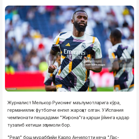
Журналист Мелькор Руиснинг маълумотларига кўра,
германиялик футболчи енгил жароҳат олган. У Испания
чемпионати пешқадами "Жирона"га қарши ўйинга қадар
тузалиб кетиши эҳтимоли бор.
"Реал" бош мураббийи Карло Анчелотти кеча "Лас-