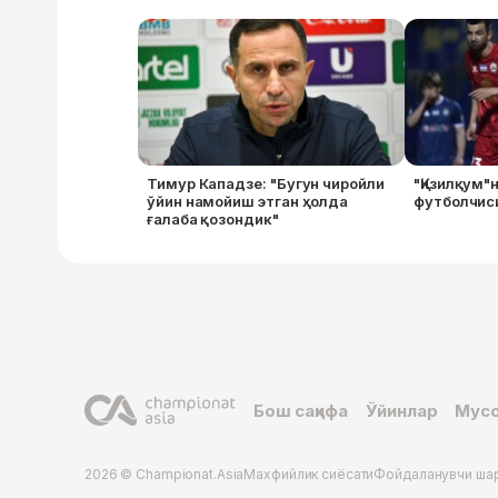
Тимур Кападзе: "Бугун чиройли
"Қизилқум"
ўйин намойиш этган ҳолда
футболчиси
ғалаба қозондик"
Бош саҳифа
Ўйинлар
Мусо
2026 © Championat.Asia
Махфийлик сиёсати
Фойдаланувчи ша