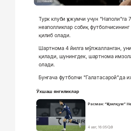
Турк клуби ҳужумчи учун "Наполи"га 
неаполликлар собиқ футболчисининг 
қилиб олади.
Шартнома 4 йилга мўлжалланган, уни
қилади, шунингдек, шартнома имзола
олади.
Бунгача футболчи "Галатасарой"да и
Ўхшаш янгиликлар
Расман: “Қизилқум” 
4 авг, 16:05
0