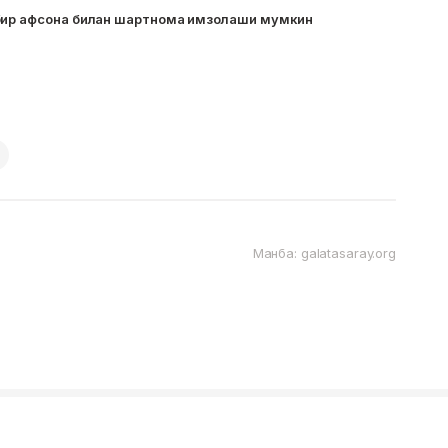
бир афсона билан шартнома имзолаши мумкин
Манба: galatasaray.org