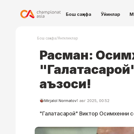
Бош саҳифа
Ўйинлар
М
/
Бош саҳифа
Янгиликлар
Расман: Осимх
"Галатасарой"
аъзоси!
Mirjalol Normatov
1 авг 2025, 00:52
"Галатасарой" Виктор Осимхенни с