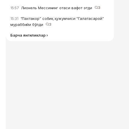
Лионель Мессининг отаси вафот этди
3
15:57
“Пахтакор” собиқ ҳужумчиси “Галатасарой”
15:31
мураббийи бўлди
3
Барча янгиликлар ›