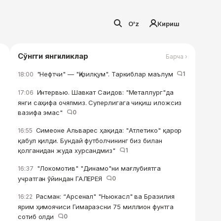
O'z
Кириш
Сўнгги янгиликлар
Барча ›
"Нефтчи" — "Қизилқум". Таркиблар маълум
1
18:00
Интервью. Шавкат Саидов: "Металлург"да
17:06
янги саҳифа очяпмиз. Суперлигага чиқиш иложсиз
вазифа эмас"
0
Симеоне Альварес ҳақида: "Атлетико" қарор
16:55
қабул қилди. Бундай футболчининг биз билан
қолганидан жуда хурсандмиз"
1
"Локомотив" "Динамо"ни мағлубиятга
16:37
учратган ўйиндан ГАЛЕРЕЯ
0
Расман: “Арсенал" "Ньюкасл" ва Бразилия
16:22
ярим ҳимоячиси Гимараэсни 75 миллион фунтга
сотиб олди
0