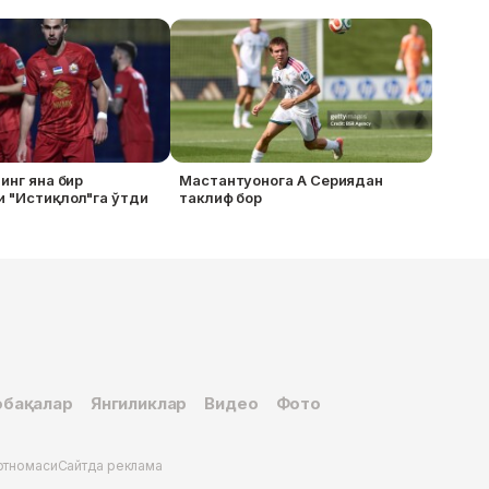
нинг яна бир
Мастантуонога А Сериядан
 "Истиқлол"га ўтди
таклиф бор
бақалар
Янгиликлар
Видео
Фото
ртномаси
Сайтда реклама