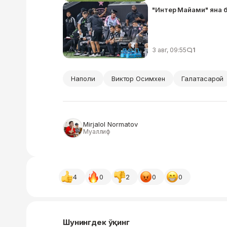
"Интер Майами" яна 
3 авг, 09:55
1
Наполи
Виктор Осимхен
Галатасарой
Mirjalol Normatov
Муаллиф
4
0
2
0
0
Шунингдек ўқинг