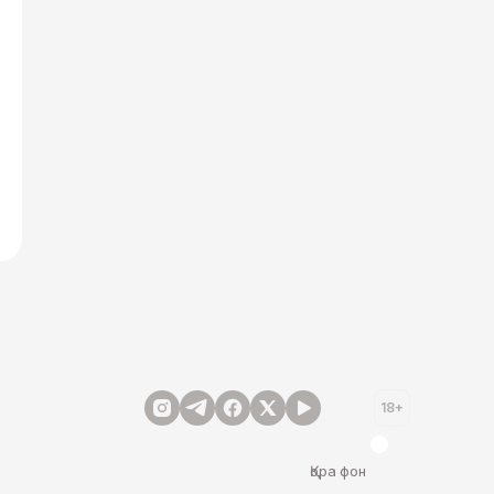
18+
Қора фон