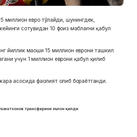
75 миллион евро тўлайди, шунингдек,
кейинги сотувидан 10 фоиз маблағни қабул
нг йиллик маоши 15 миллион еврони ташкил
гани учун 1 миллион еврони қабул қилиб
жара асосида фаолият олиб бораётганди.
Неъматхонов трансферини эълон қилди