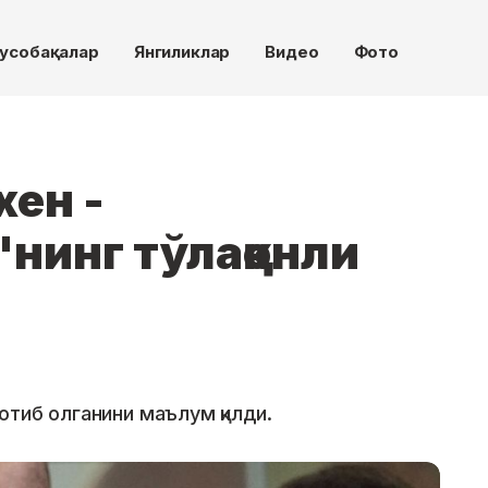
усобақалар
Янгиликлар
Видео
Фото
ен -
нинг тўлақонли
отиб олганини маълум қилди.