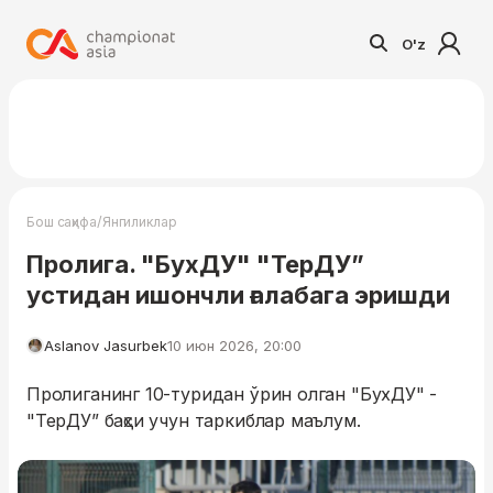
O'z
/
Бош саҳифа
Янгиликлар
Пролига. "БухДУ" "ТерДУ”
устидан ишончли ғалабага эришди
Aslanov Jasurbek
10 июн 2026, 20:00
Пролиганинг 10-туридан ўрин олган "БухДУ" -
"ТерДУ” баҳси учун таркиблар маълум.