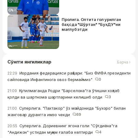
Пролига. Олтита гол урилган
баҳсда "Шўртан" "БухДУ"ни
мағлуб этди
Сўнгги янгиликлар
Барча ›
Иордания федерацияси раҳбари: "Биз ФИФА президенти
22:29
сайловида Инфантинога овоз бермаймиз"
0
Кутилмаганда Родри "Барселона"га ўтишни хоҳлаб
21:09
қолди ва шартнома шартларини келишиб олди
3
Суперлига. "Пахтакор" ўз майдонида "Бухоро" билан
21:00
жанговар дурангга имзо чекди
69
Суперлига. Дориевнинг ягона голи "Сўғдиёна"га
20:55
"Андижон" устидан муҳим ғалаба келтирди
4