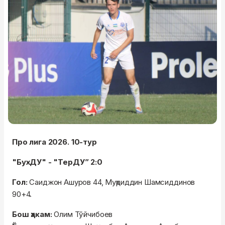
Про лига 2026. 10-тур
"БухДУ" - "ТерДУ” 2:0
Гол:
Саиджон Ашуров 44, Муҳриддин Шамсиддинов
90+4.
Бош ҳакам:
Олим Тўйчибоев