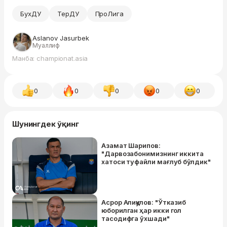
БухДУ
ТерДУ
ПроЛига
Aslanov Jasurbek
Муаллиф
Манба: championat.asia
0
0
0
0
0
Шунингдек ўқинг
Азамат Шарипов:
"Дарвозабонимизнинг иккита
хатоси туфайли мағлуб бўлдик"
Асрор Алиқулов: "Ўтказиб
юборилган ҳар икки гол
тасодифга ўхшади"