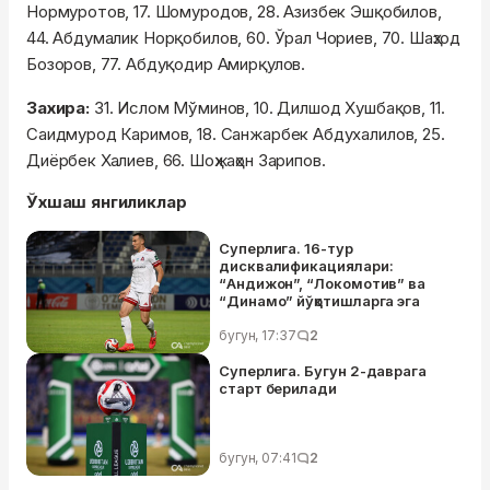
Нормуротов, 17. Шомуродов, 28. Азизбек Эшқобилов,
44. Абдумалик Норқобилов, 60. Ўрал Чориев, 70. Шаҳзод
Бозоров, 77. Абдуқодир Амирқулов.
Захира:
31. Ислом Мўминов, 10. Дилшод Хушбақов, 11.
Саидмурод Каримов, 18. Санжарбек Абдухалилов, 25.
Диёрбек Халиев, 66. Шоҳжаҳон Зарипов.
Ўхшаш янгиликлар
Суперлига. 16-тур
дисквалификациялари:
“Андижон”, “Локомотив” ва
“Динамо” йўқотишларга эга
бугун, 17:37
2
Суперлига. Бугун 2-даврага
старт берилади
бугун, 07:41
2