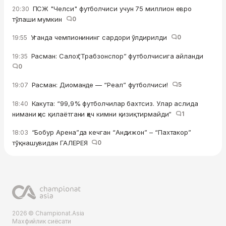
ПСЖ "Челси" футболчиси учун 75 миллион евро
20:30
тўлаши мумкин
0
Уганда чемпионининг сардори ўлдирилди
0
19:55
Расман: Салоҳ “Трабзонспор” футболчисига айланди
19:35
0
Расман: Диоманде — “Реал” футболчиси!
5
19:07
Какута: “99,9% футболчилар бахтсиз. Улар аслида
18:40
нимани ҳис қилаётгани ҳеч кимни қизиқтирмайди”
1
“Бобур Арена”да кечган “Андижон” – “Пахтакор”
18:03
тўқнашувидан ГАЛЕРЕЯ
0
2026 © Championat.Asia
Махфийлик сиёсати