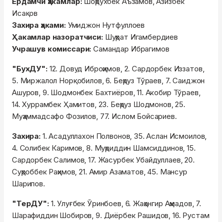
Ёрдамчи ҳакамлар:
Шоҳрухбек Аъзамов, Азизбек
Исақов
Захира ҳаками:
Умиджон Нутфуллоев
Ҳакамлар назоратчиси:
Шуҳрат Игамбердиев
Учрашув комиссари:
Самандар Ибрагимов
"БухДУ":
12. Довуд Иброҳимов, 2. Сардорбек Иззатов,
5. Миржалол Норқобилов, 6. Беҳруз Тўраев, 7. Саиджон
Ашуров, 9. Шодмонбек Бахтиёров, 11. Акобир Тўраев,
14. Хуррамбек Ҳамитов, 23. Беҳруз Шодмонов, 25.
Муҳаммадсафо Фозилов, 77. Ислом Бойсариев.
Захира:
1. Асадуллахон Полвонов, 35. Аслан Исмоилов,
4. Солибек Каримов, 8. Муҳриддин Шамсиддинов, 15.
Сардорбек Салимов, 17. Жасурбек Убайдуллаев, 20.
Суҳроббек Раҳимов, 21. Амир Азаматов, 45. Мансур
Шарипов.
"ТерДУ":
1. Улуғбек Ўринбоев, 6. Жаҳонгир Аҳмадов, 7.
Шарафиддин Шобиров, 9. Диёрбек Рашидов, 16. Рустам