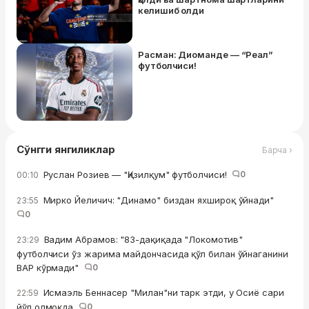
келишиб олди
Расман: Диоманде — “Реал”
футболчиси!
Сўнгги янгиликлар
Барча ›
Руслан Розиев — "Қизилқум" футболчиси!
0
00:10
Мирко Йеличич: "Динамо" биздан яхшироқ ўйнади"
23:55
0
Вадим Абрамов: "83-дақиқада "Локомотив"
23:29
футболчиси ўз жарима майдончасида қўл билан ўйнаганини
ВАР кўрмади"
0
Исмаэль Беннасер "Милан"ни тарк этди, у Осиё сари
22:59
йўл олмоқда
0