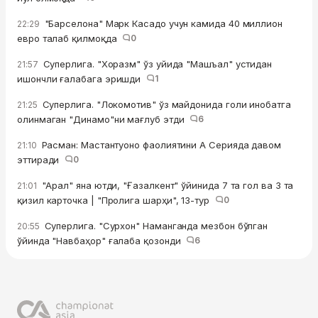
"Барселона" Марк Касадо учун камида 40 миллион
22:29
евро талаб қилмоқда
0
Суперлига. "Хоразм" ўз уйида "Машъал" устидан
21:57
ишончли ғалабага эришди
1
Суперлига. "Локомотив" ўз майдонида голи инобатга
21:25
олинмаган "Динамо"ни мағлуб этди
6
Расман: Мастантуоно фаолиятини А Серияда давом
21:10
эттиради
0
"Арал" яна ютди, "Ғазалкент" ўйинида 7 та гол ва 3 та
21:01
қизил карточка | "Пролига шарҳи", 13-тур
0
Суперлига. "Сурхон" Наманганда мезбон бўлган
20:55
ўйинда "Навбаҳор" ғалаба қозонди
6