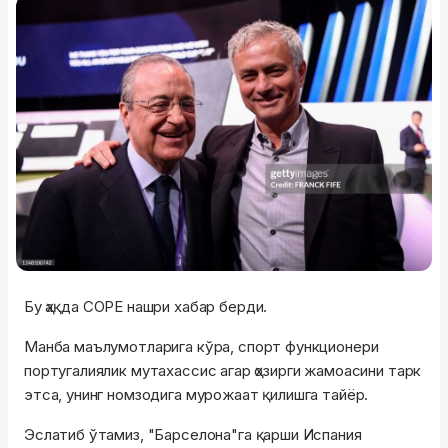
Бу ҳақда COPE нашри хабар берди.
Манба маълумотларига кўра, спорт функционери
португалиялик мутахассис агар ҳозирги жамоасини тарк
этса, унинг номзодига мурожаат қилишга тайёр.
Эслатиб ўтамиз, "Барселона"га қарши Испания