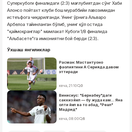
Суперкубоги финалидаги (2:3) мағлубиятдан сўнг Хаби
Алонсо пойтахт клуби бош мураббийи лавозимидан
истеъфога чиқарилганди. Унинг ўрнига Альваро
Арбелоа тайинланган бўлиб, унинг қўл остида
"қаймоқранглар" мамлакат Кубоги 1/8 финалида
"Альбасете"га имкониятни бой берди (2:3).
Ўхшаш янгиликлар
Расман: Мастантуоно
фаолиятини А Серияда давом
эттиради
кеча, 21:10
0
Винисиус: "Бернабеу"даги
саккиз йил — бу жуда кам… Яна
олти йил ва то абад, "Реал"
Мадрид"
кеча, 08:00
6