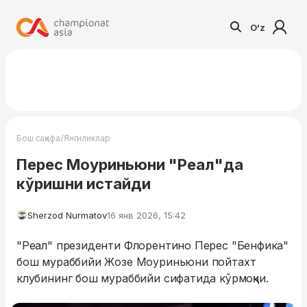
O'z
/
Бош саҳифа
Янгиликлар
Перес Моуриньюни "Реал"да
кўришни истайди
Sherzod Nurmatov
16 янв 2026, 15:42
"Реал" президенти Флорентино Перес "Бенфика"
бош мураббийи Жозе Моуриньюни пойтахт
клубининг бош мураббийи сифатида кўрмоқчи.