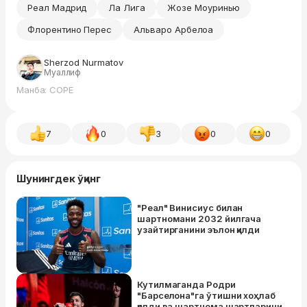
Реал Мадрид
Ла Лига
Жозе Моуринью
Флорентино Перес
Альваро Арбелоа
Sherzod Nurmatov
Муаллиф
Манба: COPE
7
0
3
0
0
Шунингдек ўқинг
"Реал" Винисиус билан
шартномани 2032 йилгача
узайтирганини эълон қилди
Кутилмаганда Родри
"Барселона"га ўтишни хоҳлаб
қолди ва шартнома шартларини