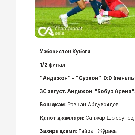
Ўзбекистон Кубоги
1/2 финал
"Андижон" – "Сурхон" 0:0 (пенальт
30 август. Андижон. "Бобур Арена".
Бош ҳакам
: Равшан Абдувоҳидов
Қанот ҳакамлари
: Санжар Шоюсупов
Захира ҳаками
: Ғайрат Жўраев