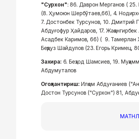
"Сурхон"
: 86. Даврон Мерганов ( 25
(8. Ҳумоюн Шербўтаев,66), 4. Нодир
7. Достонбек Турсунов, 10. Дмитрий П
Абдуғофур Ҳайдаров, 17. Жаҳонгирбек 
Асадбек Каримов, 66) ( 9. Тамерлан 
Беҳруз Шайдулов (23. Егорь Кримец, 8
Захира:
6. Беҳзод Шамсиев, 19. Муҳа
Абдумуталов
Огоҳлантириш:
Илҳом Абдуғаниев ("Ан
Достон Турсунов ("Сурхон") 81, Абду
МАТНЛ