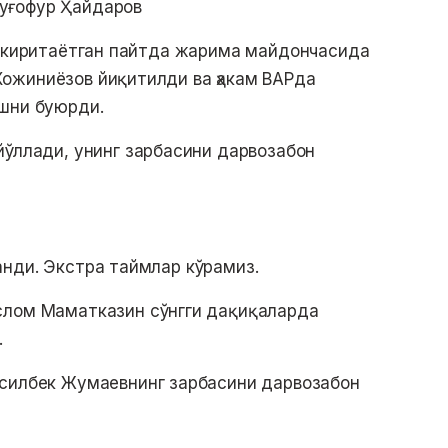
дуғофур Ҳайдаров
а киритаётган пайтда жарима майдончасида
ожиниёзов йиқитилди ва ҳакам ВАРда
ишни буюрди.
йўллади, унинг зарбасини дарвозабон
анди. Экстра таймлар кўрамиз.
Ислом Маматказин сўнгги дақиқаларда
.
Асилбек Жумаевнинг зарбасини дарвозабон