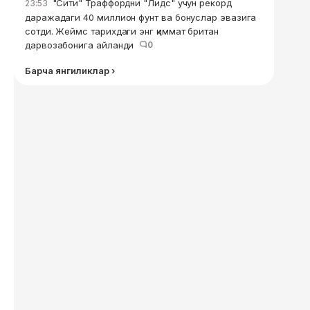
"Сити" Траффордни "Лидс" учун рекорд
23:53
даражадаги 40 миллион фунт ва бонуслар эвазига
сотди. Жеймс тарихдаги энг қиммат британ
дарвозабонига айланди
0
Барча янгиликлар ›