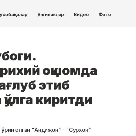
усобақалар
Янгиликлар
Видео
Фото
боги.
рихий оқшомда
ағлуб этиб
 қўлга киритди
 ўрин олган "Андижон" - "Сурхон"