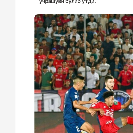
учрашуви бўлиб ўтди.