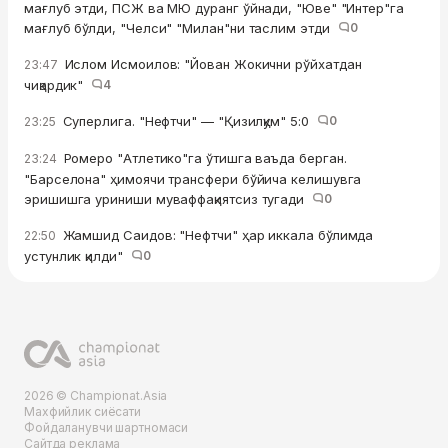
мағлуб этди, ПСЖ ва МЮ дуранг ўйнади, "Юве" "Интер"га
мағлуб бўлди, "Челси" "Милан"ни таслим этди
0
Ислом Исмоилов: "Йован Жокични рўйхатдан
23:47
чиқардик"
4
Суперлига. "Нефтчи" — "Қизилқум" 5:0
0
23:25
Ромеро "Атлетико"га ўтишга ваъда берган.
23:24
"Барселона" ҳимоячи трансфери бўйича келишувга
эришишга уриниши муваффақиятсиз тугади
0
Жамшид Саидов: "Нефтчи" ҳар иккала бўлимда
22:50
устунлик қилди"
0
2026 © Championat.Asia
Махфийлик сиёсати
Фойдаланувчи шартномаси
Сайтда реклама