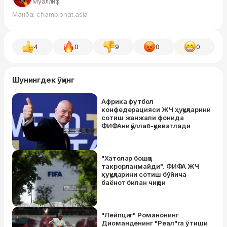
Муаллиф
Манба: championat.asia
4
0
9
0
0
Шунингдек ўқинг
Африка футбол
конфедерацияси ЖЧ ҳуқуқларини
сотиш жанжали фонида
ФИФАни қўллаб-қувватлади
"Хатолар бошқа
такрорланмайди". ФИФА ЖЧ
ҳуқуқларини сотиш бўйича
баёнот билан чиқди
"Лейпциг" Романонинг
Диомандeнинг "Реал"га ўтиши