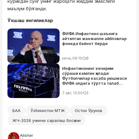
кўрикдан сўнг унинг жароҳати жиддий эмаслиги
маълум бўлганди.
Ўхшаш янгиликлар
ФИФА Инфантино шаънига
айтилган жанжалли айбловлар
фонида баёнот берди
кеча, 09:10
0
Инфантинонинг кечирим
сўраши камлик қилади:
Футболчилар касаба уюшмаси
ФИФА олдига тўртта талаб
қўйди
7 авг, 13:00
1
БАА
Ўзбекистон МТЖ
Остон Ўрунов
ЖЧ-2026 учинчи саралаш босқичи
Alisher