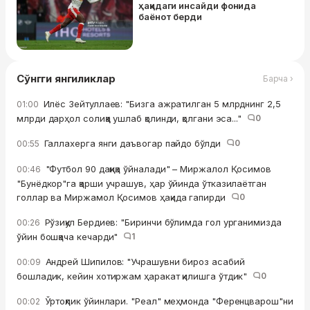
ҳақидаги инсайди фонида
баёнот берди
Сўнгги янгиликлар
Барча ›
Илёс Зейтуллаев: "Бизга ажратилган 5 млрднинг 2,5
01:00
млрди дарҳол солиққа ушлаб қолинди, қолгани эса..."
0
Галлахерга янги даъвогар пайдо бўлди
0
00:55
"Футбол 90 дақиқа ўйналади" – Миржалол Қосимов
00:46
"Бунёдкор"га қарши учрашув, ҳар ўйинда ўтказилаётган
голлар ва Миржамол Қосимов ҳақида гапирди
0
Рўзиқул Бердиев: "Биринчи бўлимда гол урганимизда
00:26
ўйин бошқача кечарди"
1
Андрей Шипилов: "Учрашувни бироз асабий
00:09
бошладик, кейин хотиржам ҳаракат қилишга ўтдик"
0
Ўртоқлик ўйинлари. "Реал" меҳмонда "Ференцварош"ни
00:02