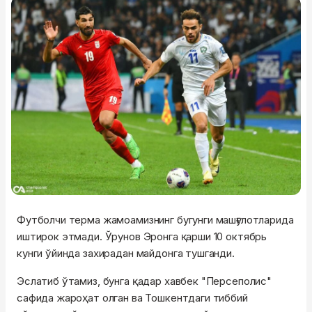
Футболчи терма жамоамизнинг бугунги машғулотларида
иштирок этмади. Ўрунов Эронга қарши 10 октябрь
кунги ўйинда захирадан майдонга тушганди.
Эслатиб ўтамиз, бунга қадар хавбек "Персеполис"
сафида жароҳат олган ва Тошкентдаги тиббий