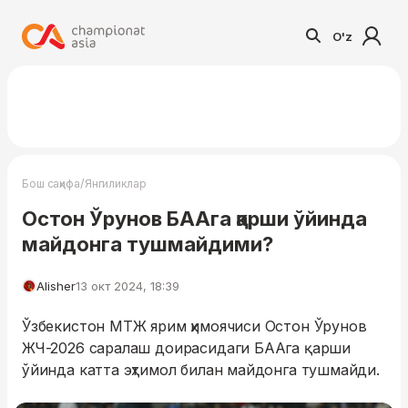
O'z
/
Бош саҳифа
Янгиликлар
Остон Ўрунов БААга қарши ўйинда
майдонга тушмайдими?
Alisher
13 окт 2024, 18:39
Ўзбекистон МТЖ ярим ҳимоячиси Остон Ўрунов
ЖЧ-2026 саралаш доирасидаги БААга қарши
ўйинда катта эҳтимол билан майдонга тушмайди.