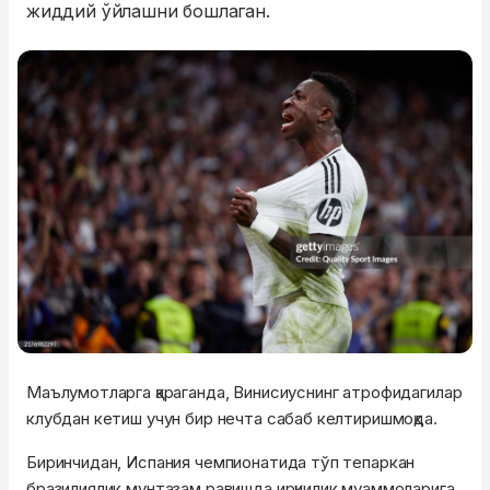
жиддий ўйлашни бошлаган.
Маълумотларга қараганда, Винисиуснинг атрофидагилар
клубдан кетиш учун бир нечта сабаб келтиришмоқда.
Биринчидан, Испания чемпионатида тўп тепаркан
бразилиялик мунтазам равишда ирқчилик муаммоларига