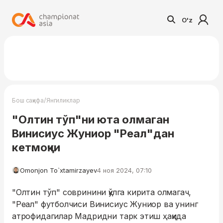
O'z
/
Бош саҳифа
Янгиликлар
"Олтин тўп"ни юта олмаган
Винисиус Жуниор "Реал"дан
кетмоқчи
Omonjon To`xtamirzayev
4 ноя 2024, 07:10
"Олтин тўп" совринини қўлга кирита олмагач,
"Реал" футболчиси Винисиус Жуниор ва унинг
атрофидагилар Мадридни тарк этиш ҳақида