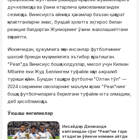
дуч келмоқда ва ўзини етарлича ҳимояланмагандек
сезмоқда. Винисиусга айниқса ҳакамлар баъзан ҳақорат
қилаётганларни эмас, бундай ҳолатга эҳтирос билан
реакция билдирган Жуниорнинг ўзини жазолашаётгани
ёқмаяпти.
Иккинчидан, ҳужумчига яқин инсонлар футболчининг
шахсий бренди муҳимлигига эътибор қаратишган.
"Реал"да Винисиус бошқа юлдузлар, мисол учун Килиан
Мбаппе ёки Жуд Беллингем туфайли яққол ажралиб
туриши қийин. Бундан ташқари футболчи "Олтин тўп" —
2024 совринини овозларнинг маълум қисми "Реал"нинг
бошқа футболчиларига берилгани туфайли юта олмадим,
деб ҳисобламоқда.
Ўхшаш янгиликлар
Инсайдер Диоманде
келганидан сўнг "Реал"ни тарк
этадиган ўйинчи номини айтди