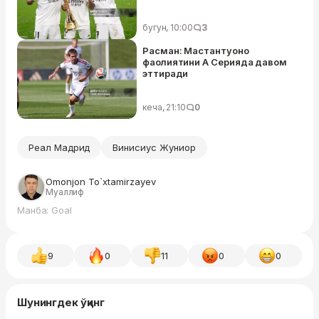
бугун, 10:00
3
Расман: Мастантуоно
фаолиятини А Серияда давом
эттиради
кеча, 21:10
0
Реал Мадрид
Винисиус Жуниор
Omonjon To`xtamirzayev
Муаллиф
Манба: Goal
9
0
11
0
0
Шунингдек ўқинг