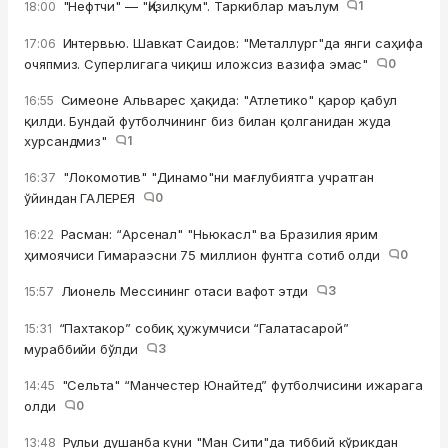
"Нефтчи" — "Қизилқум". Таркиблар маълум
1
18:00
Интервью. Шавкат Саидов: "Металлург"да янги саҳифа
17:06
очяпмиз. Суперлигага чиқиш иложсиз вазифа эмас"
0
Симеоне Альварес ҳақида: "Атлетико" қарор қабул
16:55
қилди. Бундай футболчининг биз билан қолганидан жуда
хурсандмиз"
1
"Локомотив" "Динамо"ни мағлубиятга учратган
16:37
ўйиндан ГАЛЕРЕЯ
0
Расман: “Арсенал" "Ньюкасл" ва Бразилия ярим
16:22
ҳимоячиси Гимараэсни 75 миллион фунтга сотиб олди
0
Лионель Мессининг отаси вафот этди
3
15:57
“Пахтакор” собиқ ҳужумчиси “Галатасарой”
15:31
мураббийи бўлди
3
"Сельта" “Манчестер Юнайтед” футболчисини ижарага
14:45
олди
0
Рульи душанба куни "Ман Сити"да тиббий кўрикдан
13:48