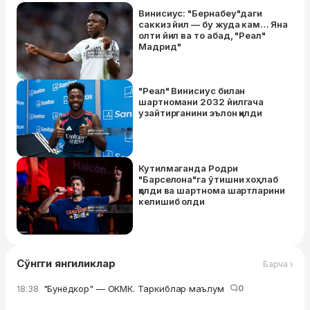
Винисиус: "Бернабеу"даги
саккиз йил — бу жуда кам… Яна
олти йил ва то абад, "Реал"
Мадрид"
"Реал" Винисиус билан
шартномани 2032 йилгача
узайтирганини эълон қилди
Кутилмаганда Родри
"Барселона"га ўтишни хоҳлаб
қолди ва шартнома шартларини
келишиб олди
Сўнгги янгиликлар
Барча ›
"Бунёдкор" — ОКМК. Таркиблар маълум
0
18:38