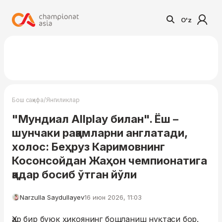
O'z
/
Бош саҳифа
Янгиликлар
"Мундиал Allplay билан". Ёш –
шунчаки рақамларни англатади,
холос: Беҳруз Каримовнинг
Косонсойдан Жаҳон чемпионатига
қадар босиб ўтган йўли
Narzulla Saydullayev
16 июн 2026, 11:03
Ҳар бир буюк ҳикоянинг бошланиш нуқтаси бор.