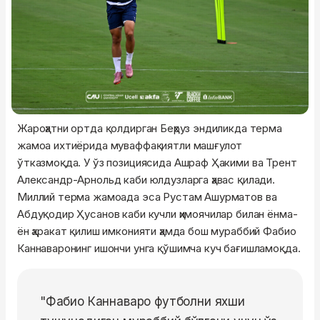
Жароҳатни ортда қолдирган Беҳруз эндиликда терма
жамоа ихтиёрида муваффақиятли машғулот
ўтказмоқда. У ўз позициясида Ашраф Ҳакими ва Трент
Александр-Арнольд каби юлдузларга ҳавас қилади.
Миллий терма жамоада эса Рустам Ашурматов ва
Абдуқодир Ҳусанов каби кучли ҳимоячилар билан ёнма-
ён ҳаракат қилиш имконияти ҳамда бош мураббий Фабио
Каннаваронинг ишончи унга қўшимча куч бағишламоқда.
"Фабио Каннаваро футболни яхши