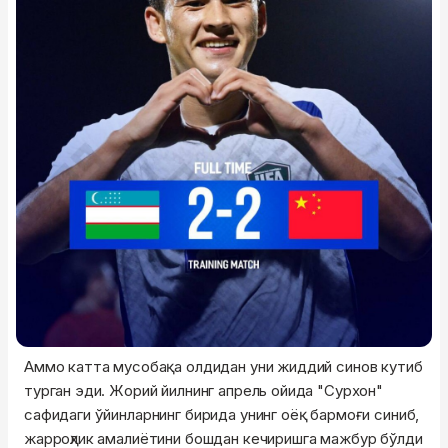
Аммо катта мусобақа олдидан уни жиддий синов кутиб
турган эди. Жорий йилнинг апрель ойида "Сурхон"
сафидаги ўйинларнинг бирида унинг оёқ бармоғи синиб,
жарроҳлик амалиётини бошдан кечиришга мажбур бўлди