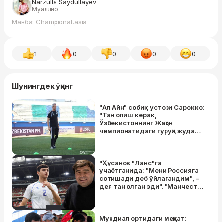
Narzulla Saydullayev
Муаллиф
Манба: Championat.asia
1
0
0
0
0
Шунингдек ўқинг
"Ал Айн" собиқ устози Сарокко:
"Тан олиш керак,
Ўзбекистоннинг Жаҳон
чемпионатидаги гуруҳи жуда
қийин эди"
"Ҳусанов "Ланс"га
учаётганида: "Мени Россияга
сотишади деб ўйлагандим", –
дея тан олган эди". "Манчестер
Сити" футболчиси агентининг
ҳикоялари
Мундиал ортидаги меҳнат: