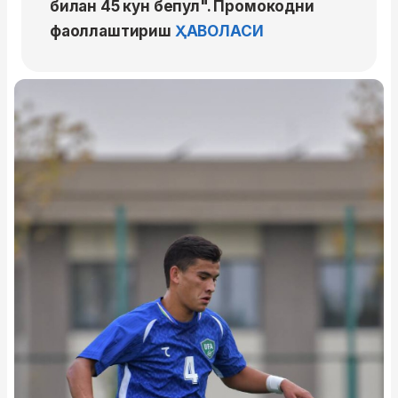
билан 45 кун бепул". Промокодни
фаоллаштириш
ҲАВОЛАСИ