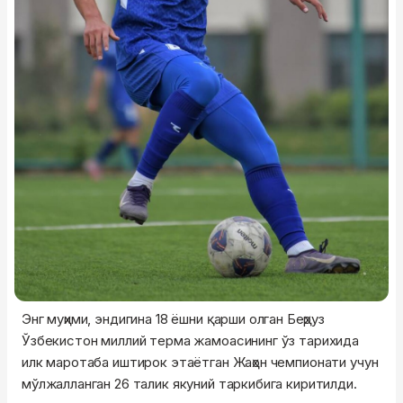
Энг муҳими, эндигина 18 ёшни қарши олган Беҳруз
Ўзбекистон миллий терма жамоасининг ўз тарихида
илк маротаба иштирок этаётган Жаҳон чемпионати учун
мўлжалланган 26 талик якуний таркибига киритилди.