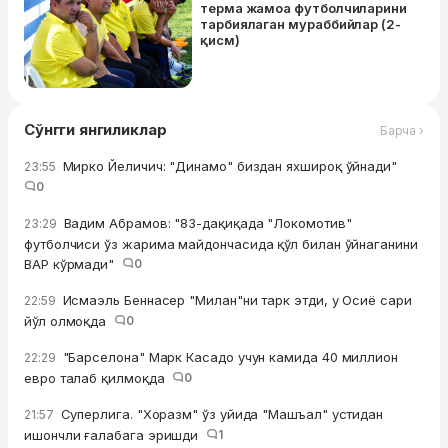
терма жамоа футболчиларини
тарбиялаган мураббийлар (2-
қисм)
Сўнгги янгиликлар
Барча ›
Мирко Йеличич: "Динамо" биздан яхшироқ ўйнади"
23:55
0
Вадим Абрамов: "83-дақиқада "Локомотив"
23:29
футболчиси ўз жарима майдончасида қўл билан ўйнаганини
ВАР кўрмади"
0
Исмаэль Беннасер "Милан"ни тарк этди, у Осиё сари
22:59
йўл олмоқда
0
"Барселона" Марк Касадо учун камида 40 миллион
22:29
евро талаб қилмоқда
0
Суперлига. "Хоразм" ўз уйида "Машъал" устидан
21:57
ишончли ғалабага эришди
1