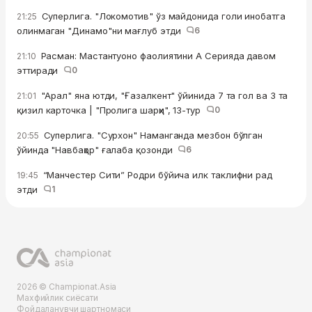
Суперлига. "Локомотив" ўз майдонида голи инобатга
21:25
олинмаган "Динамо"ни мағлуб этди
6
Расман: Мастантуоно фаолиятини А Серияда давом
21:10
эттиради
0
"Арал" яна ютди, "Ғазалкент" ўйинида 7 та гол ва 3 та
21:01
қизил карточка | "Пролига шарҳи", 13-тур
0
Суперлига. "Сурхон" Наманганда мезбон бўлган
20:55
ўйинда "Навбаҳор" ғалаба қозонди
6
“Манчестер Сити” Родри бўйича илк таклифни рад
19:45
этди
1
2026 © Championat.Asia
Махфийлик сиёсати
Фойдаланувчи шартномаси