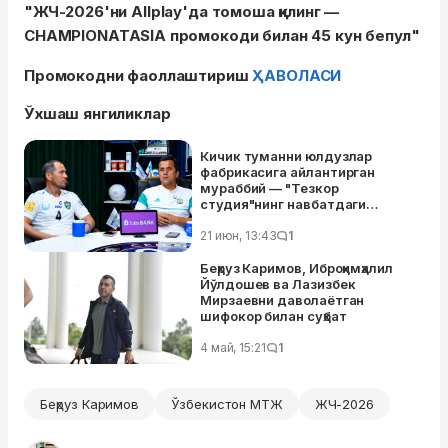
"ЖЧ-2026'ни Allplay'да томоша қилинг —
CHAMPIONATASIA промокоди билан 45 кун бепул"
Промокодни фаоллаштириш
ҲАВОЛАСИ
Ўхшаш янгиликлар
Кичик туманни юлдузлар
фабрикасига айлантирган
мураббий — "Тезкор
студия"нинг навбатдаги
сонида янграган долзарб
фикрлар
21 июн, 13:43
1
Беҳруз Каримов, Иброҳимҳалил
Йўлдошев ва Лазизбек
Мирзаевни даволаётган
шифокор билан суҳбат
4 май, 15:21
1
Беҳруз Каримов
Ўзбекистон МТЖ
ЖЧ-2026