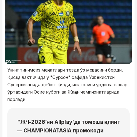
Унинг тинимсиз меҳнатлари тезда ўз мевасини берди.
Қисқа вақт ичида у "Сурхон" сафида Ўзбекистон
Суперлигасида дебют қилди, илк голини урди ва ёшлар
ўртасидаги Осиё кубоги ва Жаҳон чемпионатларида
порлади.
"ЖЧ-2026'ни Allplay'да томоша қилинг
— CHAMPIONATASIA промокоди