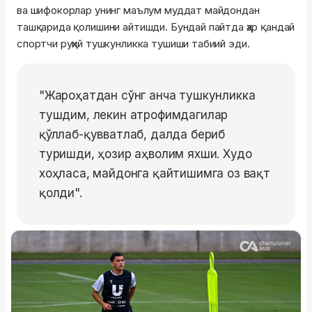
ва шифокорлар унинг маълум муддат майдондан
ташқарида қолишини айтишди. Бундай пайтда ҳар қандай
спортчи руҳий тушкунликка тушиши табиий эди.
"Жароҳатдан сўнг анча тушкунликка
тушдим, лекин атрофимдагилар
қўллаб-қувватлаб, далда бериб
туришди, ҳозир аҳволим яхши. Худо
хоҳласа, майдонга қайтишимга оз вақт
қолди".