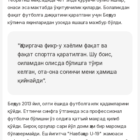
онаси эса мактабда ўқитувчилик қиларди. Болаликдан
фақат футболга диққатини қаратгани учун Беҳруз
кўпинча яқинларидан узоқда яшашга мажбур бўлди.
"Ҳозиргача фикр-у хаёлим фақат ва
фақат спортга қаратилган. Шу боис,
оиламдан олисда бўлишга тўғри
келган, ота-она соғинчи мени ҳамиша
қийнайди".
Беҳруз 2013 йил, олти ёшида футболга илк қадамларини
қўйди. Еттинчи синфга ўтганида эса профессионал
футболчи бўлишни ўз олдига қатъий мақсад қилиб
қўйди. Бироқ орзулар сари йўл доим ҳам бир маромда
бўлавермайди. Ёш йигитча "Навбаҳор U-19" жамоаси