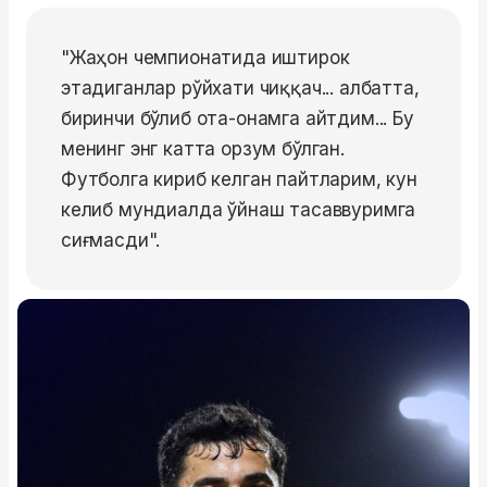
"Жаҳон чемпионатида иштирок
этадиганлар рўйхати чиққач... албатта,
биринчи бўлиб ота-онамга айтдим... Бу
менинг энг катта орзум бўлган.
Футболга кириб келган пайтларим, кун
келиб мундиалда ўйнаш тасаввуримга
сиғмасди".