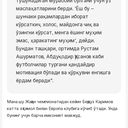
тушунадиган мураббий бўлгани учун ўз
маслаҳатларини берди. 'Ёш бу –
шунчаки рақамлардан иборат
кўрсаткич, холос, майдонга чиқ ва
ўзингни кўрсат, менга ёшинг муҳим
эмас, ҳаракатинг муҳим', дейди.
Бундан ташқари, ортимда Рустам
Ашурматов, Абдуқодир Ҳусанов каби
футболчилар тургани қандайдир
мотивация бўлади ва қўрқувни енгишга
ёрдам беради".
Мана шу Жаҳон чемпионатидан кейин Беҳруз Каримов
катта эҳтимол билан Европа клубига кўчиб ўтади. Унда
бунинг учун барча имконият мавжуд.