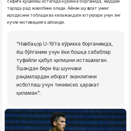
сафига қўшилиш истагида кўрикка борганида, жиддий
тарзда рад жавобини олади. Айнан шу ҳолат унинг
иродасини тоблади ва келажакдаги ютуқлари учун энг
кучли мотивацияга айланди.
"Навбаҳор U-19'га кўрикка борганимда,
ёш бўлганим учун ёки бошқа сабаблар
туфайли қабул қилишни исташмаган.
Ўшандан бери ёш шунчаки
рақамлардан иборат эканлигини
исботлаш учун тинимсиз ҳаракат
қиламан".