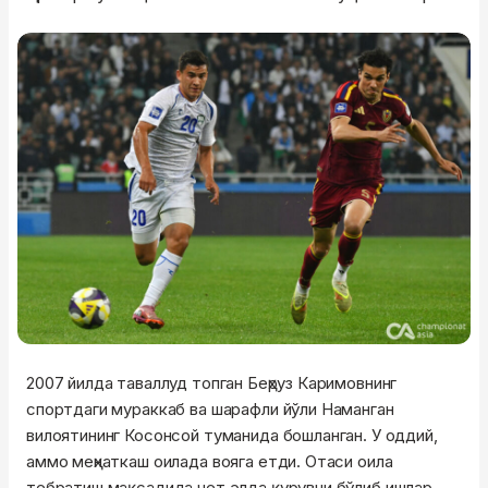
2007 йилда таваллуд топган Беҳруз Каримовнинг
спортдаги мураккаб ва шарафли йўли Наманган
вилоятининг Косонсой туманида бошланган. У оддий,
аммо меҳнаткаш оилада вояга етди. Отаси оила
тебратиш мақсадида чет элда қурувчи бўлиб ишлар,