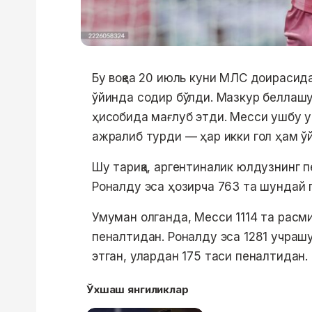
Бу воқеа 20 июль куни МЛС доирасида
ўйинда содир бўлди. Мазкур беллашу
ҳисобида мағлуб этди. Месси ушбу уч
ажралиб турди — ҳар икки гол ҳам ў
Шу тариқа, аргентиналик юлдузнинг п
Роналду эса ҳозирча 763 та шундай г
Умуман олганда, Месси 1114 та расми
пеналтидан. Роналду эса 1281 учраш
этган, улардан 175 таси пеналтидан.
Ўхшаш янгиликлар