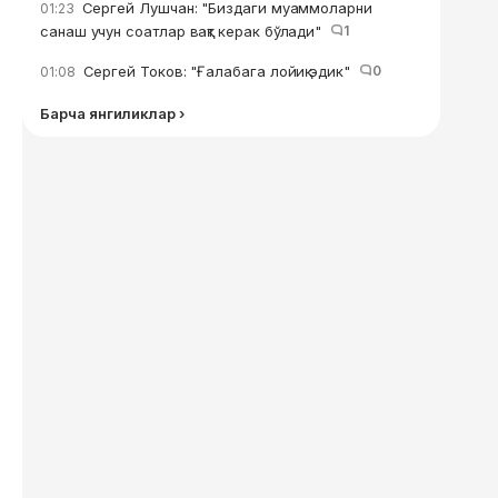
Сергей Лушчан: "Биздаги муаммоларни
01:23
санаш учун соатлар вақт керак бўлади"
1
Сергей Токов: "Ғалабага лойиқ эдик"
0
01:08
Барча янгиликлар ›