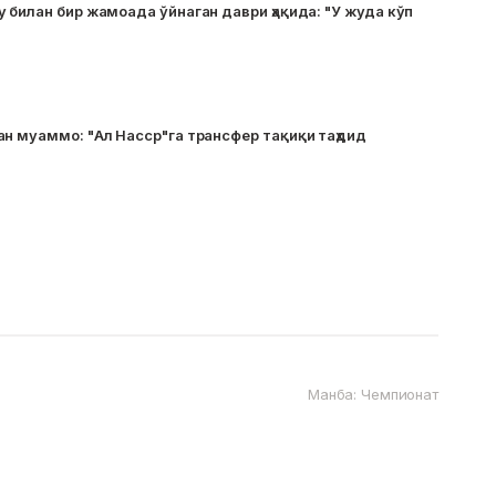
 билан бир жамоада ўйнаган даври ҳақида: "У жуда кўп
н муаммо: "Ал Насср"га трансфер тақиқи таҳдид
Манба: Чемпионат