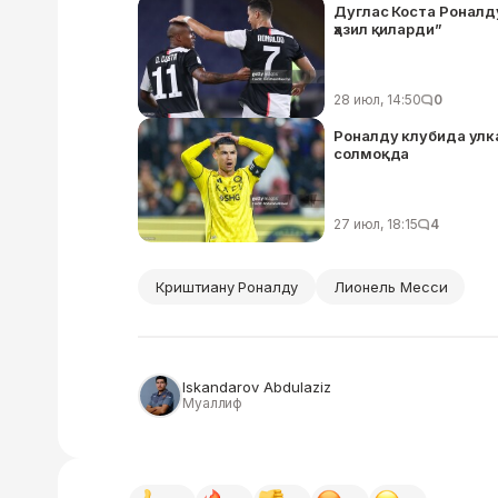
Дуглас Коста Роналду
ҳазил қиларди”
28 июл, 14:50
0
Роналду клубида улка
солмоқда
27 июл, 18:15
4
Криштиану Роналду
Лионель Месси
Iskandarov Abdulaziz
Муаллиф