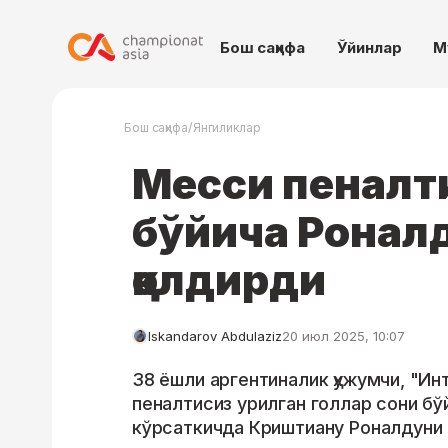
Бош саҳифа
Ўйинлар
М
/
Бош саҳифа
Янгиликлар
Месси пеналт
бўйича Ронал
қолдирди
Iskandarov Abdulaziz
20 июл 2025, 10:07
38 ёшли аргентиналик ҳужумчи, "И
пеналтисиз урилган голлар сони бў
кўрсаткичда Криштиану Роналдуни 