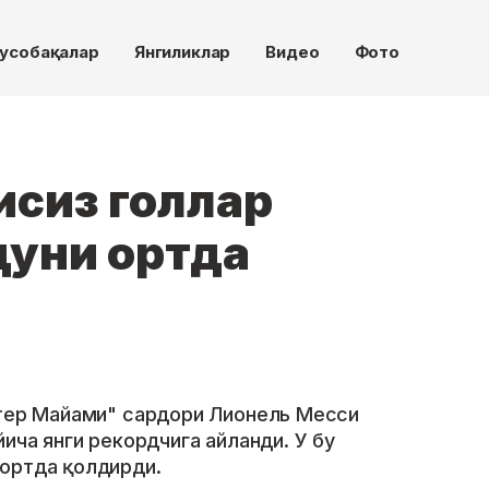
усобақалар
Янгиликлар
Видео
Фото
исиз голлар
дуни ортда
нтер Майами" сардори Лионель Месси
йича янги рекордчига айланди. У бу
ортда қолдирди.