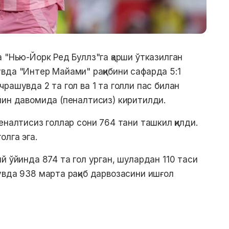
 "Нью-Йорк Ред Буллз"га қарши ўтказилган
вда "Интер Майами" рақибини сафарда 5:1
рашувда 2 та гол ва 1 та голли пас билан
йин давомида (пеналтисиз) киритилди.
еналтисиз голлар сони 764 тани ташкил қилди.
олга эга.
й ўйинда 874 та гол урган, шулардан 110 таси
увда 938 марта рақиб дарвозасини ишғол