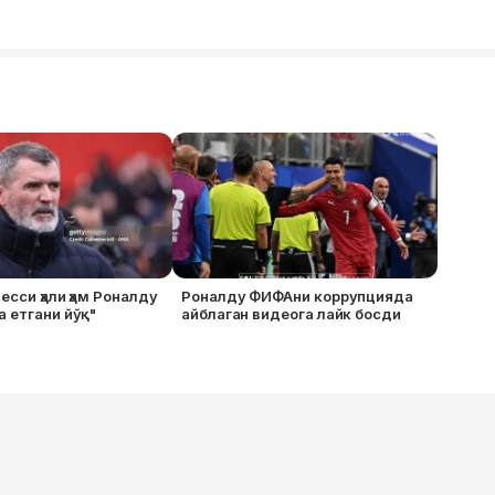
есси ҳали ҳам Роналду
Роналду ФИФАни коррупцияда
 етгани йўқ"
айблаган видеога лайк босди