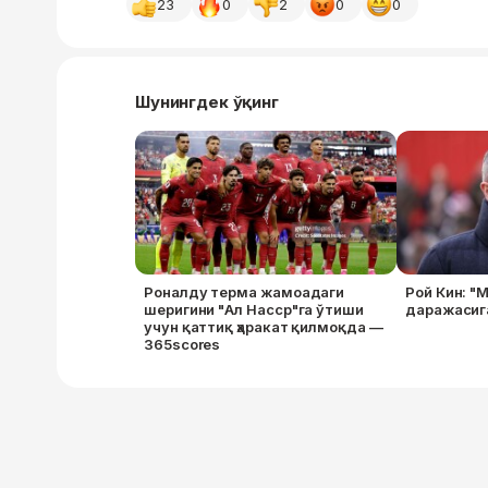
23
0
2
0
0
Шунингдек ўқинг
Роналду терма жамоадаги
Рой Кин: "М
шеригини "Ал Наcср"га ўтиши
даражасига
учун қаттиқ ҳаракат қилмоқда —
365scores