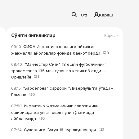
O'z
Кириш
Сўнгги янгиликлар
Барча ›
ФИФА Инфантино шаънига айтилган
09:10
жанжалли айбловлар фонида баёнот берди
0
"Манчестер Сити" 18 ёшли футболчининг
08:40
трансферига 135 млн тўлашга келишиб олди —
Орнштейн
1
"Барселона" сардори "Ливерпуль"га ўтади -
08:15
Романо
0
Инфантино жазманининг лавозимини
07:50
оширишда ва унга товон пули тўланишда
айбланмоқда
0
Суперлига. Бугун 16-тур якунланади
2
07:24