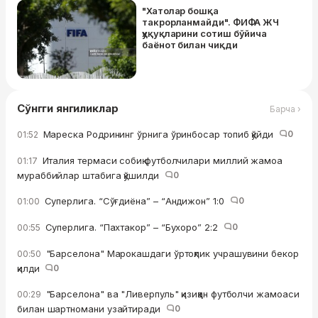
"Хатолар бошқа
такрорланмайди". ФИФА ЖЧ
ҳуқуқларини сотиш бўйича
баёнот билан чиқди
Сўнгги янгиликлар
Барча ›
Мареска Родрининг ўрнига ўринбосар топиб қўйди
0
01:52
Италия термаси собиқ футболчилари миллий жамоа
01:17
мураббийлар штабига қўшилди
0
Суперлига. “Сўғдиёна” – “Андижон” 1:0
0
01:00
Суперлига. “Пахтакор” – “Бухоро” 2:2
0
00:55
"Барселона" Марокашдаги ўртоқлик учрашувини бекор
00:50
қилди
0
"Барселона" ва "Ливерпуль" қизиққан футболчи жамоаси
00:29
билан шартномани узайтиради
0