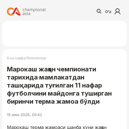
O'z
/
Бош саҳифа
Янгиликлар
Марокаш жаҳон чемпионати
тарихида мамлакатдан
ташқарида туғилган 11 нафар
футболчини майдонга туширган
биринчи терма жамоа бўлди
15 июн 2026, 00:42
Марокаш терма жамоаси шанба куни жаҳон