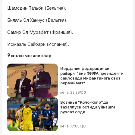
Шамсдин Тальби (Бельгия).
Биляль Эл Ханнус (Бельгия).
Самир Эл Мурабет (Франция).
Исмаэль Сайбари (Испания).
Ўхшаш янгиликлар
Иордания федерацияси
раҳбари: "Биз ФИФА президенти
сайловида Инфантинога овоз
бермаймиз"
кеча, 22:29
0
Возинья “Коло-Коло”да
тахаллуси остида ўйнашга
рухсат олди
кеча, 17:05
0