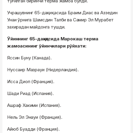
туғилган биринчи терма жамоа бўлди.
Учрашувнинг 65-дақиқасида Браим Диас ва Аззедин
Унаи ўрнига Шамсдин Талби ва Самир Эл Мурабет
захирадан майдонга тушди.
Ўйиннинг 65-дақиқасида Марокаш терма
жамоасининг ўйинчилари рўйхати:
Яссин Буну (Канада).
Нуссаир Мазрауи (Нидерландия).
Исса Диоп (Франция).
Шади Риад (Испания).
Ашраф Хакими (Испания).
Нель Эл Энауи (Франция).
Айюб Буадди (Франция).