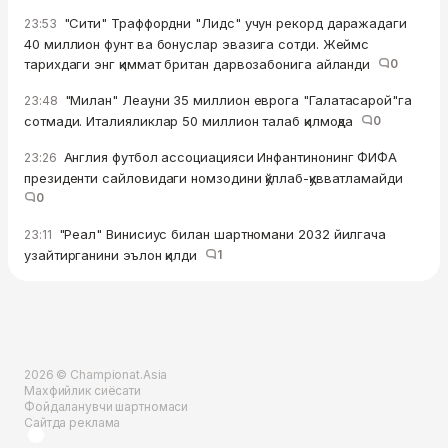
"Сити" Траффордни "Лидс" учун рекорд даражадаги
23:53
40 миллион фунт ва бонуслар эвазига сотди. Жеймс
тарихдаги энг қиммат британ дарвозабонига айланди
0
"Милан" Леауни 35 миллион еврога "Галатасарой"га
23:48
сотмади. Италияликлар 50 миллион талаб қилмоқда
0
Англия футбол ассоциацияси Инфантинонинг ФИФА
23:26
президенти сайловидаги номзодини қўллаб-қувватламайди
0
"Реал" Винисиус билан шартномани 2032 йилгача
23:11
узайтирганини эълон қилди
1
2026 © Championat.Asia
Махфийлик сиёсати
Фойдаланувчи шартномаси
Сайтда реклама