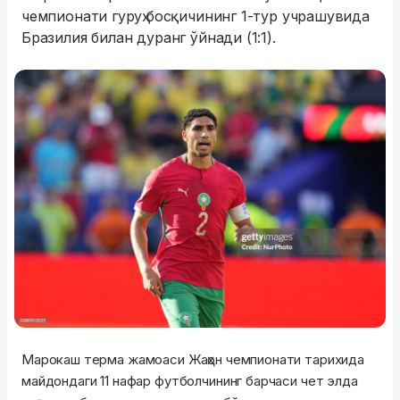
чемпионати гуруҳ босқичининг 1-тур учрашувида
Бразилия билан дуранг ўйнади (1:1).
Марокаш терма жамоаси Жаҳон чемпионати тарихида
майдондаги 11 нафар футболчининг барчаси чет элда