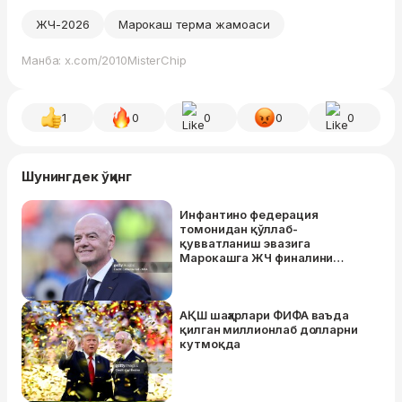
ЖЧ-2026
Марокаш терма жамоаси
Манба: x.com/2010MisterChip
1
0
0
0
0
Шунингдек ўқинг
Инфантино федерация
томонидан қўллаб-
қувватланиш эвазига
Марокашга ЖЧ финалини
ўтказишни таклиф қилмоқда
АҚШ шаҳарлари ФИФА ваъда
қилган миллионлаб долларни
кутмоқда